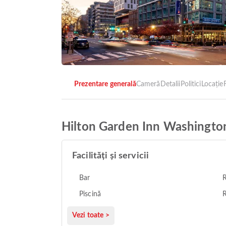
Prezentare generală
Cameră
Detalii
Politici
Locație
F
Hilton Garden Inn Washingt
Facilități și servicii
Bar
R
Piscină
R
Vezi toate >