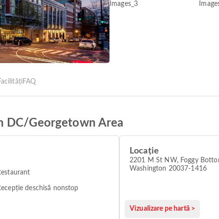
acilități
FAQ
on DC/Georgetown Area
Locație
2201 M St NW, Foggy Botto
Washington 20037-1416
estaurant
ecepție deschisă nonstop
Vizualizare pe hartă >