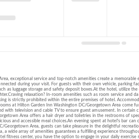
a, exceptional service and top-notch amenities create a memorable e
onnected during your visit. For guests with their own vehicle, parking fac
ch as luggage storage and safety deposit boxes.At the hotel, utilize the
lighter.Craving relaxation? In-room amenities such as room service and 
ing is strictly prohibited within the entire premises of hotel. Accomm
 of rooms at Hilton Garden Inn Washington DC/Georgetown Area come fur
with television and cable TV to ensure guest amusement. In certain cho
getown Area offers a hair dryer and toiletries in the restrooms of spe
licious and accessible meal choices.An evening spent at hotel's bar can
/Georgetown Area, guests can take pleasure in the delightful recreation
 wide array of amenities guarantees a fulfilling experience throughou
tel fitness center, you have the option to engage in your daily exercise r