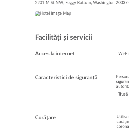
2201 M St NW
, Foggy Bottom, Washington 20037
Facilități și servicii
Acces la internet
Wi-Fi
Persona
Caracteristici de siguranță
siguran
autorit
Trusă 
Utiliz
Curățare
curățar
corona