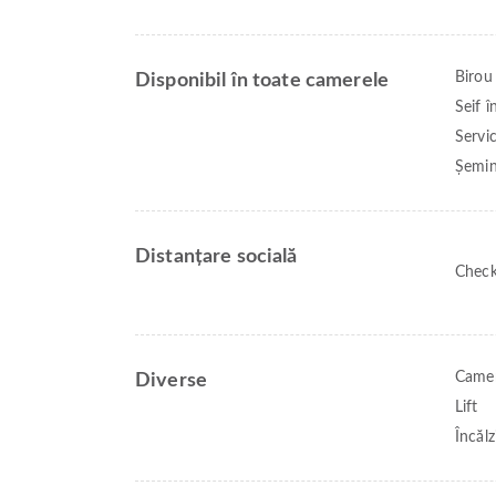
Birou
Disponibil în toate camerele
Seif 
Servic
Șemi
Distanțare socială
Check
Camer
Diverse
Lift
Încălz