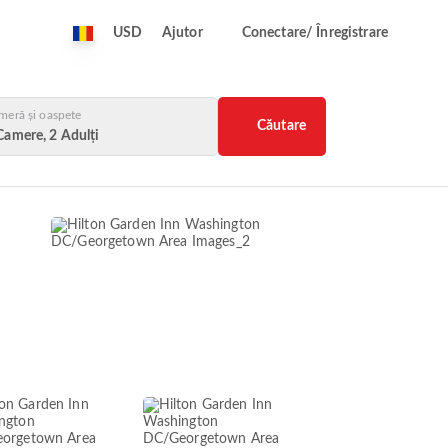
USD
Ajutor
Conectare/ Înregistrare
meră și oaspete
Căutare
Camere, 2 Adulți