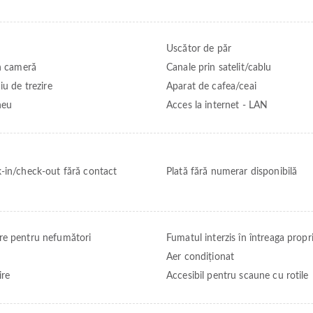
Uscător de păr
în cameră
Canale prin satelit/cablu
iu de trezire
Aparat de cafea/ceai
neu
Acces la internet - LAN
-in/check-out fără contact
Plată fără numerar disponibilă
e pentru nefumători
Fumatul interzis în întreaga propr
Aer condiționat
ire
Accesibil pentru scaune cu rotile