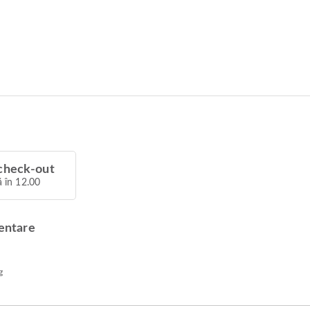
check-out
 în 12.00
mentare
g