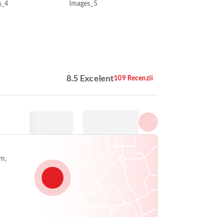
Arată toate fotografiile
8.5 Excelent
109 Recenzii
m,