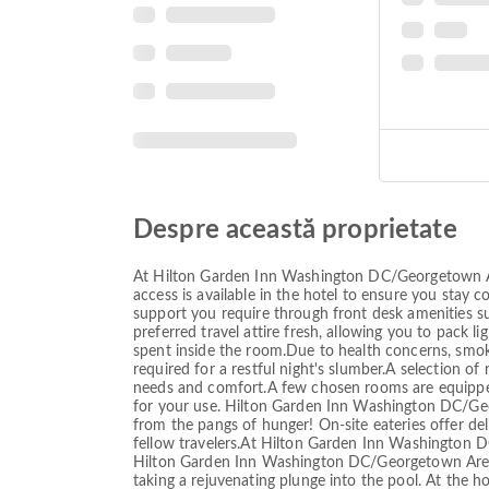
Despre această proprietate
At Hilton Garden Inn Washington DC/Georgetown Are
access is available in the hotel to ensure you stay c
support you require through front desk amenities su
preferred travel attire fresh, allowing you to pack 
spent inside the room.Due to health concerns, smok
required for a restful night's slumber.A selection
needs and comfort.A few chosen rooms are equipped 
for your use. Hilton Garden Inn Washington DC/Geor
from the pangs of hunger! On-site eateries offer de
fellow travelers.At Hilton Garden Inn Washington DC
Hilton Garden Inn Washington DC/Georgetown Area, a
taking a rejuvenating plunge into the pool. At the ho