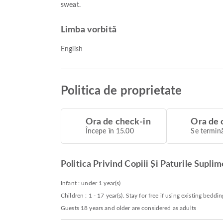
sweat.
Limba vorbită
English
Politica de proprietate
Ora de check-in
Ora de 
Începe în 15.00
Se termină
Politica Privind Copiii Și Paturile Supli
Infant : under 1 year(s)
Children : 1 - 17 year(s). Stay for free if using existing beddin
Guests 18 years and older are considered as adults