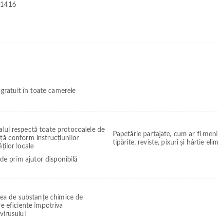
-1416
 gratuit în toate camerele
lul respectă toate protocoalele de
Papetărie partajate, cum ar fi meni
ță conform instrucțiunilor
tipărite, reviste, pixuri și hârtie eli
ăților locale
de prim ajutor disponibilă
area de substanțe chimice de
e eficiente împotriva
virusului