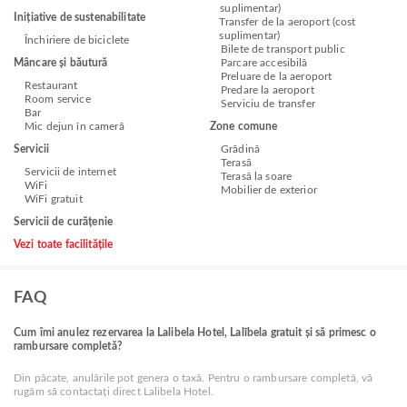
suplimentar)
Inițiative de sustenabilitate
Transfer de la aeroport (cost
suplimentar)
Închiriere de biciclete
Bilete de transport public
Mâncare și băutură
Parcare accesibilă
Preluare de la aeroport
Restaurant
Predare la aeroport
Room service
Serviciu de transfer
Bar
Mic dejun în cameră
Zone comune
Servicii
Grădină
Terasă
Servicii de internet
Terasă la soare
WiFi
Mobilier de exterior
WiFi gratuit
Servicii de curățenie
Vezi toate facilitățile
FAQ
Cum îmi anulez rezervarea la Lalibela Hotel, Lalībela gratuit și să primesc o
rambursare completă?
Din păcate, anulările pot genera o taxă. Pentru o rambursare completă, vă
rugăm să contactați direct Lalibela Hotel.