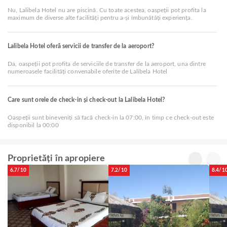
Nu, Lalibela Hotel nu are piscină. Cu toate acestea, oaspeții pot profita la
maximum de diverse alte facilități pentru a-și îmbunătăți experiența.
Lalibela Hotel oferă servicii de transfer de la aeroport?
Da, oaspeții pot profita de serviciile de transfer de la aeroport, una dintre
numeroasele facilități convenabile oferite de Lalibela Hotel
Care sunt orele de check-in și check-out la Lalibela Hotel?
Oaspeții sunt bineveniți să facă check-in la 07:00, în timp ce check-out este
disponibil la 00:00
Proprietăți în apropiere
6.7/10
7.2/10
8.4/1