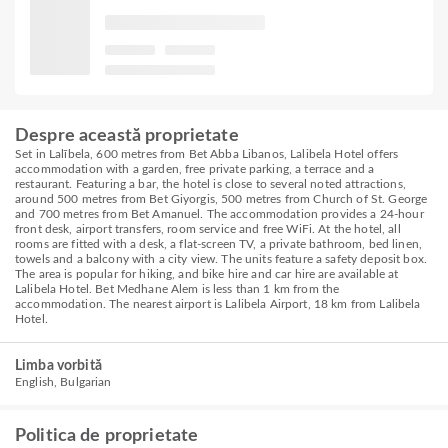
Despre această proprietate
Set in Lalībela, 600 metres from Bet Abba Libanos, Lalibela Hotel offers
accommodation with a garden, free private parking, a terrace and a
restaurant. Featuring a bar, the hotel is close to several noted attractions,
around 500 metres from Bet Giyorgis, 500 metres from Church of St. George
and 700 metres from Bet Amanuel. The accommodation provides a 24-hour
front desk, airport transfers, room service and free WiFi. At the hotel, all
rooms are fitted with a desk, a flat-screen TV, a private bathroom, bed linen,
towels and a balcony with a city view. The units feature a safety deposit box.
The area is popular for hiking, and bike hire and car hire are available at
Lalibela Hotel. Bet Medhane Alem is less than 1 km from the
accommodation. The nearest airport is Lalibela Airport, 18 km from Lalibela
Hotel.
Limba vorbită
English, Bulgarian
Politica de proprietate