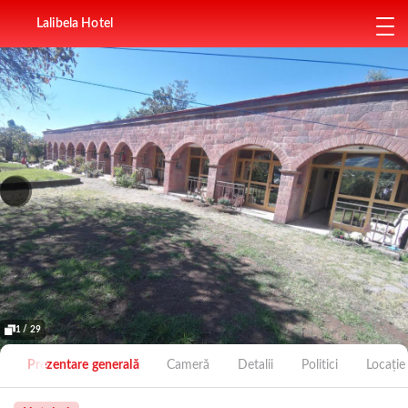
Lalibela Hotel
1 / 29
Prezentare generală
Cameră
Detalii
Politici
Locație