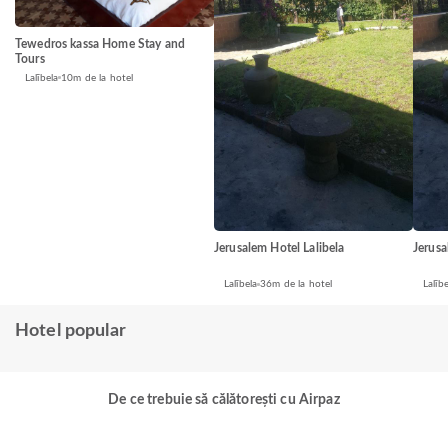
Tewedros kassa Home Stay and
Tours
Lalībela
10m de la hotel
Jerusalem Hotel Lalibela
Jerusa
Lalībela
36m de la hotel
Lalībe
Hotel popular
De ce trebuie să călătorești cu Airpaz