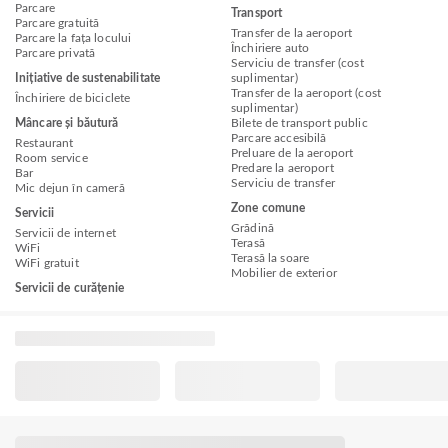
Parcare
Transport
Parcare gratuită
Transfer de la aeroport
Parcare la fața locului
Închiriere auto
Parcare privată
Serviciu de transfer (cost
Inițiative de sustenabilitate
suplimentar)
Transfer de la aeroport (cost
Închiriere de biciclete
suplimentar)
Mâncare și băutură
Bilete de transport public
Parcare accesibilă
Restaurant
Preluare de la aeroport
Room service
Predare la aeroport
Bar
Serviciu de transfer
Mic dejun în cameră
Zone comune
Servicii
Grădină
Servicii de internet
Terasă
WiFi
Terasă la soare
WiFi gratuit
Mobilier de exterior
Servicii de curățenie