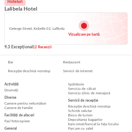
Hoteluri
Lalibela Hotel
Geterge Street, Kebelle 02, Lalībela
Vizualizare pe hartă
9.3 Excepțional
12 Recenzii
Bar
Restaurant
Recepție deschisă nonstop
Servicii de internet
Activități
Spălătorie
Serviciu de călcat
Drumeții
Serviciu zilnic de menajeră
Diverse
Servicii de recepție
Camere pentru nefumători
Recepție deschisă nonstop
Camere de familie
Schimb valutar
Facilități de afaceri
Birou de turism
Depozitarea bagajelor
Fax/fotocopiere
bancomat/bancat la fața locului
General
Parcare cu valet