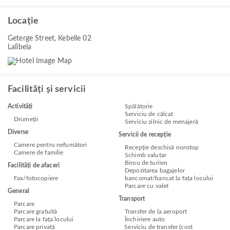
Locație
Geterge Street, Kebelle 02
Lalībela
Facilități și servicii
Activități
Spălătorie
Serviciu de călcat
Drumeții
Serviciu zilnic de menajeră
Diverse
Servicii de recepție
Camere pentru nefumători
Recepție deschisă nonstop
Camere de familie
Schimb valutar
Birou de turism
Facilități de afaceri
Depozitarea bagajelor
Fax/fotocopiere
bancomat/bancat la fața locului
Parcare cu valet
General
Transport
Parcare
Parcare gratuită
Transfer de la aeroport
Parcare la fața locului
Închiriere auto
Parcare privată
Serviciu de transfer (cost