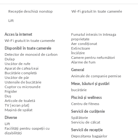
Recepție deschisă nonstop
Wi-Fi gratuit în toate camerele
Lift
Acces la internet
Fumatul interzis în întreaga
proprietate
Wi-Fi gratuit în toate camerele
Aer condiționat
Disponibil în toate camerele
Extinctoare
Încălzire
Detector de monoxid de carbon
Camere pentru nefumători
Dulap
Alarme de fum
Uscător de rufe
Aparat de cafea/ceai
General
Bucătărie completă
Animale de companie permise
Uscător de păr
Ustensile de bucătărie
Mese, băuturi și gustări
Cuptor cu microunde
bucătărie
Frigider
Duș
Piscină și wellness
Articole de toaletă
Centru de fitness
TV [ecran plat]
Mașină de spălat
Servicii de curățenie
Diverse
Spălătorie
Serviciu de călcat
Lift
Facilități pentru oaspeții cu
Servicii de recepție
dizabilități
Depozitarea bagajelor