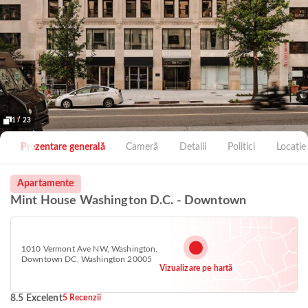
1 / 23
Prezentare generală
Cameră
Detalii
Politici
Locație
Apartamente
Mint House Washington D.C. - Downtown
1010 Vermont Ave NW, Washington,
Downtown DC, Washington 20005
Vizualizare pe hartă
8.5 Excelent
5 Recenzii