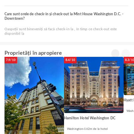
Care sunt orele de check-in și check-out la Mint House Washington D.C. -
Downtown?
Oaspeții sunt bineveniți să facă check-in la , în timp ce check-out este
disponibil la
Proprietăți în apropiere
7.9/10
8.4/10
8.3/1
Hyatt
Wash
Hamilton Hotel Washington DC
Washington
162m de la hotel