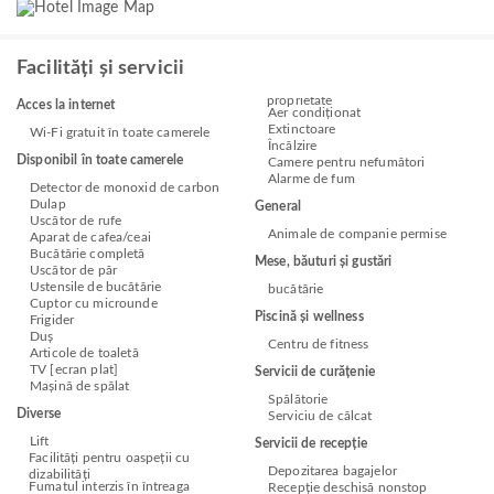
Facilități și servicii
proprietate
Acces la internet
Aer condiționat
Extinctoare
Wi-Fi gratuit în toate camerele
Încălzire
Disponibil în toate camerele
Camere pentru nefumători
Alarme de fum
Detector de monoxid de carbon
Dulap
General
Uscător de rufe
Animale de companie permise
Aparat de cafea/ceai
Bucătărie completă
Mese, băuturi și gustări
Uscător de păr
Ustensile de bucătărie
bucătărie
Cuptor cu microunde
Piscină și wellness
Frigider
Duș
Centru de fitness
Articole de toaletă
TV [ecran plat]
Servicii de curățenie
Mașină de spălat
Spălătorie
Diverse
Serviciu de călcat
Lift
Servicii de recepție
Facilități pentru oaspeții cu
Depozitarea bagajelor
dizabilități
Fumatul interzis în întreaga
Recepție deschisă nonstop