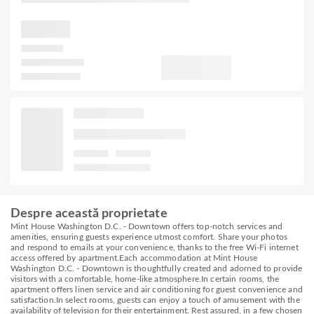
Despre această proprietate
Mint House Washington D.C. - Downtown offers top-notch services and
amenities, ensuring guests experience utmost comfort. Share your photos
and respond to emails at your convenience, thanks to the free Wi-Fi internet
access offered by apartment.Each accommodation at Mint House
Washington D.C. - Downtown is thoughtfully created and adorned to provide
visitors with a comfortable, home-like atmosphere.In certain rooms, the
apartment offers linen service and air conditioning for guest convenience and
satisfaction.In select rooms, guests can enjoy a touch of amusement with the
availability of television for their entertainment. Rest assured, in a few chosen