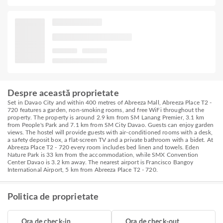
Despre această proprietate
Set in Davao City and within 400 metres of Abreeza Mall, Abreeza Place T2 -
720 features a garden, non-smoking rooms, and free WiFi throughout the
property. The property is around 2.9 km from SM Lanang Premier, 3.1 km
from People's Park and 7.1 km from SM City Davao. Guests can enjoy garden
views. The hostel will provide guests with air-conditioned rooms with a desk,
a safety deposit box, a flat-screen TV and a private bathroom with a bidet. At
Abreeza Place T2 - 720 every room includes bed linen and towels. Eden
Nature Park is 33 km from the accommodation, while SMX Convention
Center Davao is 3.2 km away. The nearest airport is Francisco Bangoy
International Airport, 5 km from Abreeza Place T2 - 720.
Politica de proprietate
Ora de check-in
Ora de check-out