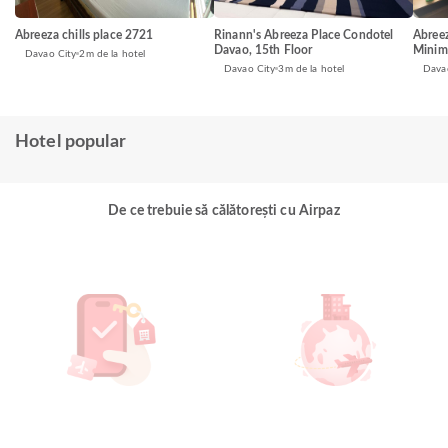
Abreeza chills place 2721
Rinann's Abreeza Place Condotel
Abreez
Davao, 15th Floor
Minima
Davao City
2m de la hotel
Davao City
3m de la hotel
Dava
Hotel popular
De ce trebuie să călătorești cu Airpaz