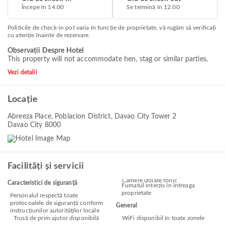
Începe în 14.00
Se termină în 12.00
Politicile de check-in pot varia în funcție de proprietate, vă rugăm să verificați
cu atenție înainte de rezervare.
Observații Despre Hotel
This property will not accommodate hen, stag or similar parties.
Vezi detalii
Locație
Abreeza Place, Poblacion District, Davao City Tower 2
Davao City 8000
Facilități și servicii
Camere izolate fonic
Caracteristici de siguranță
Fumatul interzis în întreaga
proprietate
Personalul respectă toate
protocoalele de siguranță conform
General
instrucțiunilor autorităților locale
Trusă de prim ajutor disponibilă
WiFi disponibil în toate zonele