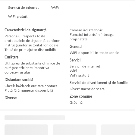
Servicii de internet
WiFi
WiFi gratuit
Caracteristici de siguranță
Camere izolate fonic
Fumatul interzis în întreaga
Personalul respectă toate
proprietate
protocoalele de siguranță conform
instrucțiunilor autorităților locale
General
Trusă de prim ajutor disponibilă
WiFi disponibil în toate zonele
Curățare
Servicii
Utilizarea de substanțe chimice de
Servicii de internet
curățare eficiente împotriva
WiFi
coronavirusului
WiFi gratuit
Distanțare socială
Servicii de divertisment și de familie
Check-in/check-out fără contact
Divertisment de seară
Plată fără numerar disponibilă
Zone comune
Diverse
Grădină