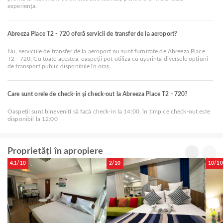
experiența.
Abreeza Place T2 - 720 oferă servicii de transfer de la aeroport?
Nu, serviciile de transfer de la aeroport nu sunt furnizate de Abreeza Place
T2 - 720. Cu toate acestea, oaspeții pot utiliza cu ușurință diversele opțiuni
de transport public disponibile în oraș.
Care sunt orele de check-in și check-out la Abreeza Place T2 - 720?
Oaspeții sunt bineveniți să facă check-in la 14:00, în timp ce check-out este
disponibil la 12:00
Proprietăți în apropiere
4.1/10
2/10
10/10