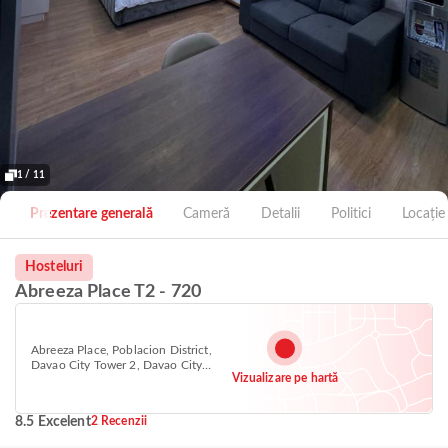
1 / 11
Prezentare generală
Cameră
Detalii
Politici
Locație
Hosteluri
Abreeza Place T2 - 720
Abreeza Place, Poblacion District,
Davao City Tower 2, Davao City
Vizualizare pe hartă
8000
8.5 Excelent
2 Recenzii