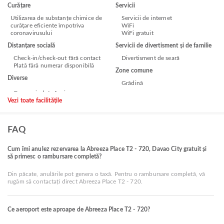
Curățare
Servicii
Utilizarea de substanțe chimice de
Servicii de internet
curățare eficiente împotriva
WiFi
coronavirusului
WiFi gratuit
Distanțare socială
Servicii de divertisment și de familie
Check-in/check-out fără contact
Divertisment de seară
Plată fără numerar disponibilă
Zone comune
Diverse
Grădină
Vezi toate facilitățile
FAQ
Cum îmi anulez rezervarea la Abreeza Place T2 - 720, Davao City gratuit și
să primesc o rambursare completă?
Din păcate, anulările pot genera o taxă. Pentru o rambursare completă, vă
rugăm să contactați direct Abreeza Place T2 - 720.
Ce aeroport este aproape de Abreeza Place T2 - 720?