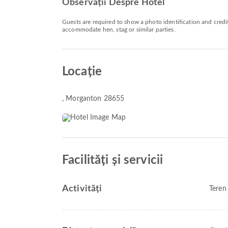
Observații Despre Hotel
Guests are required to show a photo identification and credit
accommodate hen, stag or similar parties.
Locație
, Morganton 28655
Facilități și servicii
Activități
Teren