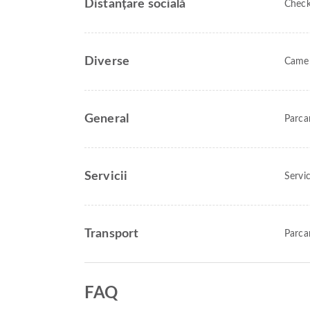
Distanțare socială
Check
Diverse
Camer
General
Parca
Servicii
Servic
Transport
Parca
FAQ