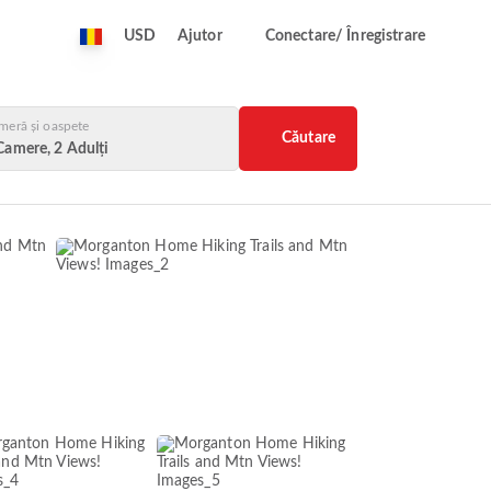
USD
Ajutor
Conectare/ Înregistrare
meră și oaspete
Căutare
Camere, 2 Adulți