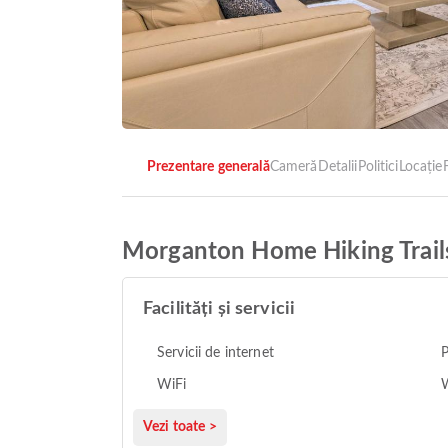
Prezentare generală
Cameră
Detalii
Politici
Locație
F
Morganton Home Hiking Trail
Facilități și servicii
Servicii de internet
P
WiFi
W
Vezi toate >