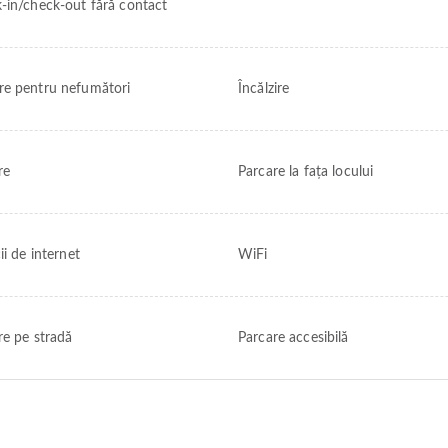
-in/check-out fără contact
e pentru nefumători
Încălzire
re
Parcare la fața locului
ii de internet
WiFi
re pe stradă
Parcare accesibilă