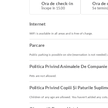
Ora de check-in
Ora de 
Începe în 15.00
Se termină
Internet
WiFi is available in all areas and is free of charge.
Parcare
Public parking is possible on site (reservation is not needed
Politica Privind Animalele De Companie
Pets are not allowed.
Politica Privind Copiii Și Paturile Supli
Children of any age are allowed. You haven't added any cots