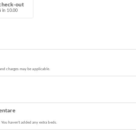
check-out
 în 10.00
) and charges may be applicable.
mentare
. You haven't added any extra beds.