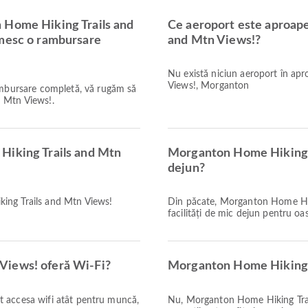
 Home Hiking Trails and
Ce aeroport este aproap
imesc o rambursare
and Mtn Views!?
Nu există niciun aeroport în ap
Views!, Morganton
rambursare completă, vă rugăm să
d Mtn Views!.
Hiking Trails and Mtn
Morganton Home Hiking T
dejun?
ing Trails and Mtn Views!
Din păcate, Morganton Home Hik
facilități de mic dejun pentru oasp
Views! oferă Wi-Fi?
Morganton Home Hiking T
pot accesa wifi atât pentru muncă,
Nu, Morganton Home Hiking Trail