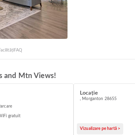
acilități
FAQ
s and Mtn Views!
Locație
, Morganton 28655
arcare
iFi gratuit
Vizualizare pe hartă >