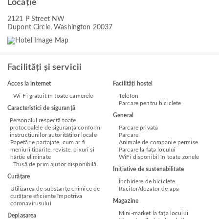
Locație
2121 P Street NW
Dupont Circle, Washington 20037
Facilități și servicii
Acces la internet
Facilități hostel
Wi-Fi gratuit în toate camerele
Telefon
Parcare pentru biciclete
Caracteristici de siguranță
General
Personalul respectă toate
protocoalele de siguranță conform
Parcare privată
instrucțiunilor autorităților locale
Parcare
Papetărie partajate, cum ar fi
Animale de companie permise
meniuri tipărite, reviste, pixuri și
Parcare la fața locului
hârtie eliminate
WiFi disponibil în toate zonele
Trusă de prim ajutor disponibilă
Inițiative de sustenabilitate
Curățare
Închiriere de biciclete
Utilizarea de substanțe chimice de
Răcitor/dozator de apă
curățare eficiente împotriva
Magazine
coronavirusului
Mini-market la fața locului
Deplasarea