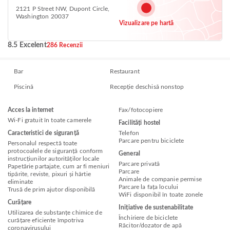
2121 P Street NW, Dupont Circle,
Washington 20037
Vizualizare pe hartă
8.5 Excelent
286 Recenzii
Bar
Restaurant
Piscină
Recepție deschisă nonstop
Acces la internet
Fax/fotocopiere
Wi-Fi gratuit în toate camerele
Facilități hostel
Caracteristici de siguranță
Telefon
Parcare pentru biciclete
Personalul respectă toate
protocoalele de siguranță conform
General
instrucțiunilor autorităților locale
Parcare privată
Papetărie partajate, cum ar fi meniuri
Parcare
tipărite, reviste, pixuri și hârtie
Animale de companie permise
eliminate
Parcare la fața locului
Trusă de prim ajutor disponibilă
WiFi disponibil în toate zonele
Curățare
Inițiative de sustenabilitate
Utilizarea de substanțe chimice de
Închiriere de biciclete
curățare eficiente împotriva
Răcitor/dozator de apă
coronavirusului