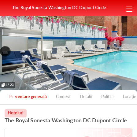
The Royal Sonesta Washington DC Dupont Circle
1 / 23
Prezentare generală
Cameră
Detalii
Politici
Locație
Hoteluri
The Royal Sonesta Washington DC Dupont Circle