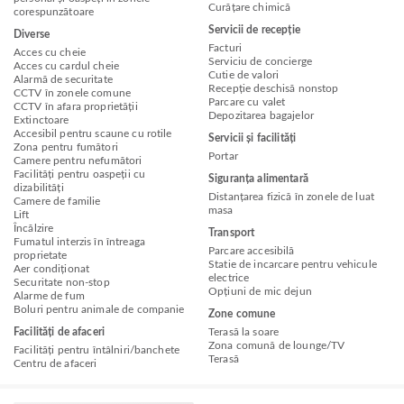
Curățare chimică
corespunzătoare
Servicii de recepție
Diverse
Facturi
Acces cu cheie
Serviciu de concierge
Acces cu cardul cheie
Cutie de valori
Alarmă de securitate
Recepție deschisă nonstop
CCTV în zonele comune
Parcare cu valet
CCTV în afara proprietății
Depozitarea bagajelor
Extinctoare
Accesibil pentru scaune cu rotile
Servicii și facilități
Zona pentru fumători
Portar
Camere pentru nefumători
Facilități pentru oaspeții cu
Siguranța alimentară
dizabilități
Distanțarea fizică în zonele de luat
Camere de familie
masa
Lift
Încălzire
Transport
Fumatul interzis în întreaga
Parcare accesibilă
proprietate
Statie de incarcare pentru vehicule
Aer condiționat
electrice
Securitate non-stop
Opțiuni de mic dejun
Alarme de fum
Boluri pentru animale de companie
Zone comune
Facilități de afaceri
Terasă la soare
Zona comună de lounge/TV
Facilități pentru întâlniri/banchete
Terasă
Centru de afaceri