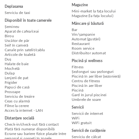
Magazine
Deplasarea
Mini-market la fața locului
Serviciu de taxi
Magazine (la fața locului)
Disponibil în toate camerele
Mâncare și băutură
Șemineu
Bar
Aparat de cafea/ceai
Vin/șampanie
Birou
Automat (gustări)
Uscător de păr
Restaurant
Seif în cameră
Room service
Canale prin satelit/cablu
Distribuitor automat
Articole de toaletă
Duș
Piscină și wellness
Halate de baie
Fitness
Mochetă
Șezlonguri sau șezlonguri
Dulap
Piscină în aer liber (sezonieră)
Lenjerii de pat
Centru de fitness
Frigider
Piscină în aer liber
Papuci de casă
Piscină
Prosoape
Gard în jurul piscinei
Serviciu de trezire
Umbrele de soare
Ceas cu alarmă
Filme la cerere
Servicii
Acces la internet - LAN
Servicii de internet
Distanțare socială
WiFi
WiFi gratuit
Check-in/check-out fără contact
Plată fără numerar disponibilă
Servicii de curățenie
Ecrane sau bariere fizice plasate între
Serviciu de călcat
personal și oaspeți în zonele