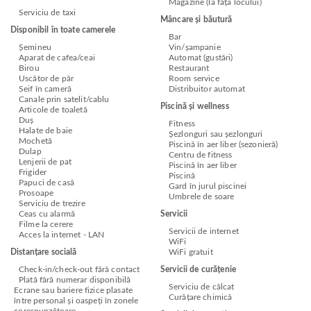
Magazine (la fața locului)
Serviciu de taxi
Mâncare și băutură
Disponibil în toate camerele
Bar
Șemineu
Vin/șampanie
Aparat de cafea/ceai
Automat (gustări)
Birou
Restaurant
Uscător de păr
Room service
Seif în cameră
Distribuitor automat
Canale prin satelit/cablu
Piscină și wellness
Articole de toaletă
Duș
Fitness
Halate de baie
Șezlonguri sau șezlonguri
Mochetă
Piscină în aer liber (sezonieră)
Dulap
Centru de fitness
Lenjerii de pat
Piscină în aer liber
Frigider
Piscină
Papuci de casă
Gard în jurul piscinei
Prosoape
Umbrele de soare
Serviciu de trezire
Ceas cu alarmă
Servicii
Filme la cerere
Servicii de internet
Acces la internet - LAN
WiFi
Distanțare socială
WiFi gratuit
Check-in/check-out fără contact
Servicii de curățenie
Plată fără numerar disponibilă
Serviciu de călcat
Ecrane sau bariere fizice plasate
Curățare chimică
între personal și oaspeți în zonele