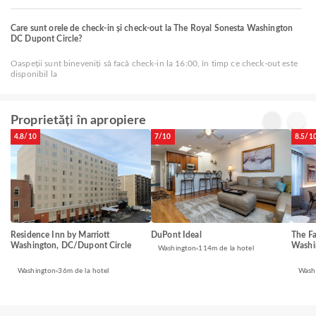
Care sunt orele de check-in și check-out la The Royal Sonesta Washington
DC Dupont Circle?
Oaspeții sunt bineveniți să facă check-in la 16:00, în timp ce check-out este
disponibil la
Proprietăți în apropiere
4.8/10
7/10
8.5/1
Residence Inn by Marriott
DuPont Ideal
The Fa
Washington, DC/Dupont Circle
Washi
Washington
114m de la hotel
Washington
36m de la hotel
Wash