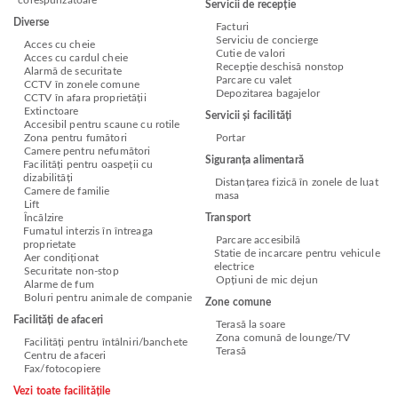
corespunzătoare
Servicii de recepție
Diverse
Facturi
Serviciu de concierge
Acces cu cheie
Cutie de valori
Acces cu cardul cheie
Recepție deschisă nonstop
Alarmă de securitate
Parcare cu valet
CCTV în zonele comune
Depozitarea bagajelor
CCTV în afara proprietății
Extinctoare
Servicii și facilități
Accesibil pentru scaune cu rotile
Zona pentru fumători
Portar
Camere pentru nefumători
Siguranța alimentară
Facilități pentru oaspeții cu
dizabilități
Distanțarea fizică în zonele de luat
Camere de familie
masa
Lift
Încălzire
Transport
Fumatul interzis în întreaga
Parcare accesibilă
proprietate
Statie de incarcare pentru vehicule
Aer condiționat
electrice
Securitate non-stop
Opțiuni de mic dejun
Alarme de fum
Boluri pentru animale de companie
Zone comune
Facilități de afaceri
Terasă la soare
Zona comună de lounge/TV
Facilități pentru întâlniri/banchete
Terasă
Centru de afaceri
Fax/fotocopiere
Vezi toate facilitățile