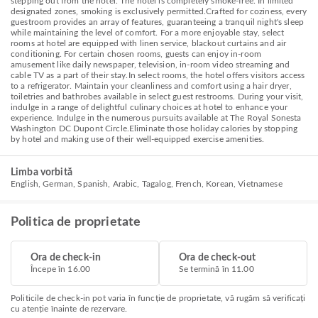
stepping out from the hotel. The hotel is completely smoke-free. In limited
designated zones, smoking is exclusively permitted.Crafted for coziness, every
guestroom provides an array of features, guaranteeing a tranquil night's sleep
while maintaining the level of comfort. For a more enjoyable stay, select
rooms at hotel are equipped with linen service, blackout curtains and air
conditioning. For certain chosen rooms, guests can enjoy in-room
amusement like daily newspaper, television, in-room video streaming and
cable TV as a part of their stay.In select rooms, the hotel offers visitors access
to a refrigerator. Maintain your cleanliness and comfort using a hair dryer,
toiletries and bathrobes available in select guest restrooms. During your visit,
indulge in a range of delightful culinary choices at hotel to enhance your
experience. Indulge in the numerous pursuits available at The Royal Sonesta
Washington DC Dupont Circle.Eliminate those holiday calories by stopping
by hotel and making use of their well-equipped exercise amenities.
Limba vorbită
English, German, Spanish, Arabic, Tagalog, French, Korean, Vietnamese
Politica de proprietate
Ora de check-in
Ora de check-out
Începe în 16.00
Se termină în 11.00
Politicile de check-in pot varia în funcție de proprietate, vă rugăm să verificați
cu atenție înainte de rezervare.