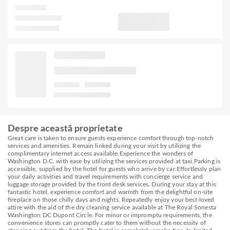
Despre această proprietate
Great care is taken to ensure guests experience comfort through top-notch
services and amenities. Remain linked during your visit by utilizing the
complimentary internet access available.Experience the wonders of
Washington D.C. with ease by utilizing the services provided at taxi.Parking is
accessible, supplied by the hotel for guests who arrive by car.Effortlessly plan
your daily activities and travel requirements with concierge service and
luggage storage provided by the front desk services. During your stay at this
fantastic hotel, experience comfort and warmth from the delightful on-site
fireplace on those chilly days and nights. Repeatedly enjoy your best-loved
attire with the aid of the dry cleaning service available at The Royal Sonesta
Washington DC Dupont Circle. For minor or impromptu requirements, the
convenience stores can promptly cater to them without the necessity of