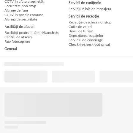
CCTV în afara proprietății
Servicii de curățenie
Securitate non-stop
Serviciu zilnic de menajeră
Alarme de fum
CCTV în zonele comune
Servicii de recepție
Alarmă de securitate
Recepție deschisă nonstop
Facilități de afaceri
Cutie de valori
Birou de turism
Facilități pentru întâlniri/banchete
Depozitarea bagajelor
Centru de afaceri
Serviciu de concierge
Fax/fotocopiere
Check-in/check-out privat
General