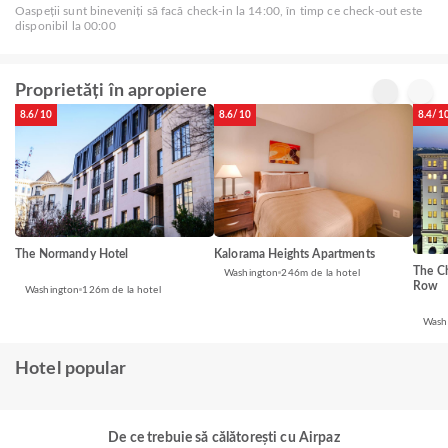
Oaspeții sunt bineveniți să facă check-in la 14:00, în timp ce check-out este
disponibil la 00:00
Proprietăți în apropiere
8.6/10
8.6/10
8.4/1
The Normandy Hotel
Kalorama Heights Apartments
The Ch
Washington
246m de la hotel
Row
Washington
126m de la hotel
Wash
Hotel popular
De ce trebuie să călătorești cu Airpaz