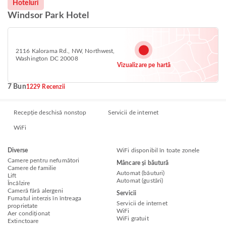
Hoteluri
Windsor Park Hotel
2116 Kalorama Rd., NW, Northwest,
Washington DC 20008
Vizualizare pe hartă
7 Bun
1229 Recenzii
Recepție deschisă nonstop
Servicii de internet
WiFi
Diverse
WiFi disponibil în toate zonele
Camere pentru nefumători
Mâncare și băutură
Camere de familie
Automat (băuturi)
Lift
Automat (gustări)
Încălzire
Cameră fără alergeni
Servicii
Fumatul interzis în întreaga
Servicii de internet
proprietate
WiFi
Aer condiționat
WiFi gratuit
Extinctoare