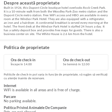
Despre această proprietate
Built in 1926, this Dupont Circle boutique hotel overlooks Rock Creek Park.
It is a 10-minute walk from both the Woodley Park-Zoo metro station and the
Dupont Circle metro station. Free WiFi access and HBO are available in every
room at the Windsor Park Hotel. They are also equipped with a refrigerator,
an iron and a hairdryer. A continental breakfast is served every morning at the
hotel. The front desk at the Windsor Park Hotel is staffed 24 hours a day. It
has a safety deposit box and provides free maps for guests. There is also a
business center on site. The White House is 2.6 km from the hotel.
Politica de proprietate
Ora de check-in
Ora de check-out
Începe în 14.00
Se termină în 12.00
Politicile de check-in pot varia în funcție de proprietate, vă rugăm să verificați
cu atenție înainte de rezervare.
Internet
WiFi is available in all areas and is free of charge.
Parcare
No parking available.
Politica Privind Animalele De Companie