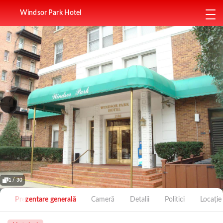
Windsor Park Hotel
1 / 30
Prezentare generală
Cameră
Detalii
Politici
Locație