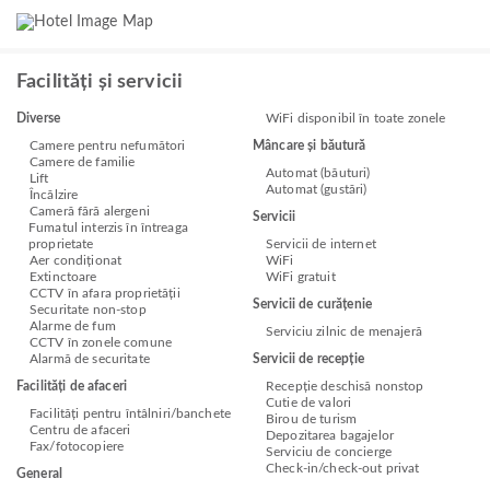
Facilități și servicii
Diverse
WiFi disponibil în toate zonele
Camere pentru nefumători
Mâncare și băutură
Camere de familie
Automat (băuturi)
Lift
Automat (gustări)
Încălzire
Cameră fără alergeni
Servicii
Fumatul interzis în întreaga
proprietate
Servicii de internet
Aer condiționat
WiFi
Extinctoare
WiFi gratuit
CCTV în afara proprietății
Servicii de curățenie
Securitate non-stop
Alarme de fum
Serviciu zilnic de menajeră
CCTV în zonele comune
Alarmă de securitate
Servicii de recepție
Facilități de afaceri
Recepție deschisă nonstop
Cutie de valori
Facilități pentru întâlniri/banchete
Birou de turism
Centru de afaceri
Depozitarea bagajelor
Fax/fotocopiere
Serviciu de concierge
Check-in/check-out privat
General