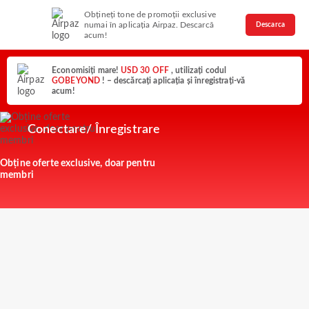
Obțineți tone de promoții exclusive
numai în aplicația Airpaz. Descarcă
Descarca
acum!
Economisiți mare!
USD 30 OFF
, utilizați codul
GOBEYOND
! – descărcați aplicația și înregistrați-vă
acum!
Conectare/ Înregistrare
Obține oferte exclusive, doar pentru
membri