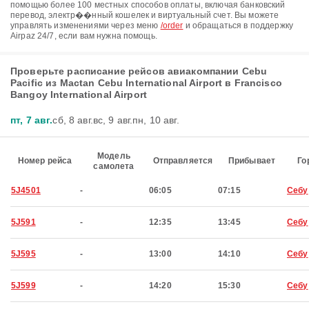
помощью более 100 местных способов оплаты, включая банковский
перевод, электр��нный кошелек и виртуальный счет. Вы можете
управлять изменениями через меню
/order
и обращаться в поддержку
Airpaz 24/7, если вам нужна помощь.
Проверьте расписание рейсов авиакомпании Cebu
Pacific из Mactan Cebu International Airport в Francisco
Bangoy International Airport
пт, 7 авг.
сб, 8 авг.
вс, 9 авг.
пн, 10 авг.
Модель
Номер рейса
Отправляется
Прибывает
Го
самолета
5J4501
-
06:05
07:15
Себу
5J591
-
12:35
13:45
Себу
5J595
-
13:00
14:10
Себу
5J599
-
14:20
15:30
Себу