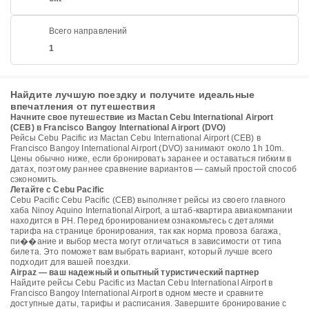
Всего направлений
1
Найдите лучшую поездку и получите идеальные
впечатления от путешествия
Начните свое путешествие из Mactan Cebu International Airport
(CEB) в Francisco Bangoy International Airport (DVO)
Рейсы Cebu Pacific из Mactan Cebu International Airport (CEB) в
Francisco Bangoy International Airport (DVO) занимают около 1h 10m.
Цены обычно ниже, если бронировать заранее и оставаться гибким в
датах, поэтому раннее сравнение вариантов — самый простой способ
сэкономить.
Летайте с Cebu Pacific
Cebu Pacific Cebu Pacific (CEB) выполняет рейсы из своего главного
хаба Ninoy Aquino International Airport, а штаб-квартира авиакомпании
находится в PH. Перед бронированием ознакомьтесь с деталями
тарифа на странице бронирования, так как норма провоза багажа,
пи��ание и выбор места могут отличаться в зависимости от типа
билета. Это поможет вам выбрать вариант, который лучше всего
подходит для вашей поездки.
Airpaz — ваш надежный и опытный туристический партнер
Найдите рейсы Cebu Pacific из Mactan Cebu International Airport в
Francisco Bangoy International Airport в одном месте и сравните
доступные даты, тарифы и расписания. Завершите бронирование с