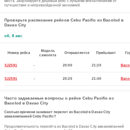
места. Забронируйте дешевый рейс с лучшими впечатлениями от
путешествия и непревзойденной экономией.
Проверьте расписание рейсов Cebu Pacific из Bacolod в
Davao City
сб, 8 авг.
Модель
Номер рейса
Отправляется
Прибывает
Го
самолета
5J2591
-
20:00
21:20
Baco
5J2591
-
20:20
21:40
Baco
Часто задаваемые вопросы о рейсе Cebu Pacific из
Bacolod в Davao City
Сколько времени занимает перелет из Bacolod в Davao City
авиакомпанией Cebu Pacific?
Продолжительность перелёта из Bacolod в Davao City авиакомпанией