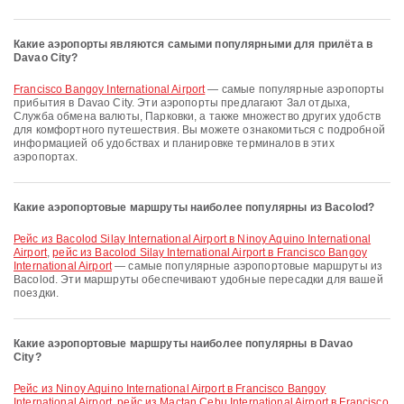
Какие аэропорты являются самыми популярными для прилёта в
Davao City?
Francisco Bangoy International Airport
— самые популярные аэропорты
прибытия в Davao City. Эти аэропорты предлагают Зал отдыха,
Служба обмена валюты, Парковки, а также множество других удобств
для комфортного путешествия. Вы можете ознакомиться с подробной
информацией об удобствах и планировке терминалов в этих
аэропортах.
Какие аэропортовые маршруты наиболее популярны из Bacolod?
рейс из Bacolod Silay International Airport в Ninoy Aquino International
Airport
,
рейс из Bacolod Silay International Airport в Francisco Bangoy
International Airport
— самые популярные аэропортовые маршруты из
Bacolod. Эти маршруты обеспечивают удобные пересадки для вашей
поездки.
Какие аэропортовые маршруты наиболее популярны в Davao
City?
рейс из Ninoy Aquino International Airport в Francisco Bangoy
International Airport
,
рейс из Mactan Cebu International Airport в Francisco