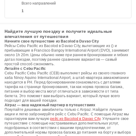
Всего направлений
1
Найдите лучшую поездку и получите идеальные
впечатления от путешествия
Начните свое путешествие из Bacolod в Davao City
Рейсы Cebu Pacific из Bacolod в Davao City, вылетающие из () и
прибывающие в Francisco Bangoy International Airport (DVO), занимают
около 1h 20m. Цены обычно ниже при раннем бронировании и гибких
датах поездки, поэтому раннее сравнение вариантов — самый
простой способ сэкономить.
Летайте с Cebu Pacific
Cebu Pacific Cebu Pacific (CEB) выполняет рейсы из своего главного
хаба Ninoy Aquino International Airport, а штаб-квартира авиакомпании
находится в PH. Перед бронированием ознакомьтесь с деталями
тарифа на странице бронирования, так как норма провоза багажа,
питание и выбор места могут отличаться в зависимости от типа
билета. Это поможет вам выбрать вариант, который лучше всего
подходит для вашей поездки.
Airpaz — ваш надежный партнер в путешествиях
Покупайте дешевые авиабилеты только с Airpaz. Найдите лучшие
акции и легко забронируйте рейс с Cebu Pacific. С помощью Airpaz мы
гарантируем вам лучшую
рейс из Bacolod в Davao City
. Улучшите свое
путешествие с помощью настраиваемых дополнительных услуг,
подобранных в соответствии с вашими предпочтениями, от
дополнительной нормы провоза багажа до питания на борту и выбора