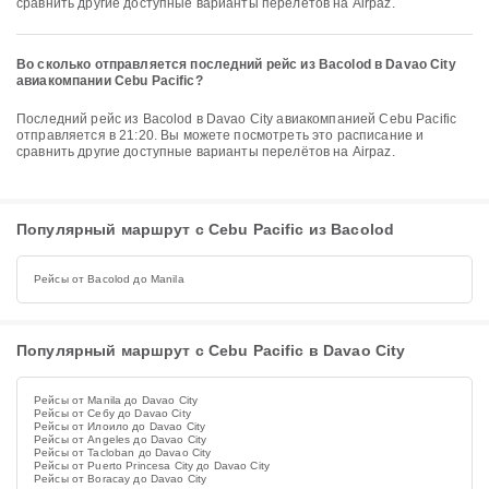
сравнить другие доступные варианты перелётов на Airpaz.
Во сколько отправляется последний рейс из Bacolod в Davao City
авиакомпании Cebu Pacific?
Последний рейс из Bacolod в Davao City авиакомпанией Cebu Pacific
отправляется в 21:20. Вы можете посмотреть это расписание и
сравнить другие доступные варианты перелётов на Airpaz.
Популярный маршрут с Cebu Pacific из Bacolod
Рейсы от Bacolod до Manila
Популярный маршрут с Cebu Pacific в Davao City
Рейсы от Manila до Davao City
Рейсы от Себу до Davao City
Рейсы от Илоило до Davao City
Рейсы от Angeles до Davao City
Рейсы от Tacloban до Davao City
Рейсы от Puerto Princesa City до Davao City
Рейсы от Boracay до Davao City