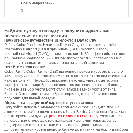
Всего направлений
1
Найдите лучшую поездку и получите идеальные
впечатления от путешествия
Начните свое путешествие из Илоило в Davao City
Рейсы Cebu Pacific из Илоило в Davao City, вылетающие из Iloilo
International Airport (ILO) и прибывающие в Francisco Bangoy
International Airport (DVO), занимают около 1h 25m. Цены обычно ниже
при раннем бронировании и гибких датах поездки, поэтому раннее
сравнение вариантов — самый простой способ сэкономить.
Летайте с Cebu Pacific
Cebu Pacific Cebu Pacific (CEB) выполняет рейсы из своего главного
хаба Ninoy Aquino International Airport, а штаб-квартира авиакомпании
находится в PH. Перед бронированием ознакомьтесь с деталями
тарифа на странице бронирования, так как норма провоза багажа,
питание и выбор места могут отличаться в зависимости от типа
билета. Это поможет вам выбрать вариант, который лучше всего
подходит для вашей поездки.
Airpaz — ваш надежный партнер в путешествиях
Покупайте дешевые авиабилеты только с Airpaz. Найдите лучшие
акции и легко забронируйте рейс с Cebu Pacific. С помощью Airpaz мы
гарантируем вам лучшую
рейс из Илоило в Davao City
. Улучшите свое
путешествие с помощью настраиваемых дополнительных услуг,
подобранных в соответствии с вашими предпочтениями, от
дополнительной нормы провоза багажа до питания на борту и выбора