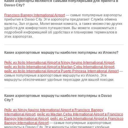
Какие аэропорты являются самыми популярными для прилёта в
Davao City?
Francisco Bangoy International Airport
— самые популярные аэропорты
прибытия в Davao City. Эти аэропорты предлагают Служба обмена
валюты, Зал отдыха, Молитвенная комната, а также множество других
удобств для комфортного путешествия. Вы можете ознакомиться с
подробной информацией об удобствах и планировке терминалов в
этих аэропортах.
Какие аэропортовые маршруты наиболее популярны из Илоило?
рейс из Iloilo International Airport в Ninoy Aquino International Airport
,
рейс из Iloilo International Airport в Mactan Cebu International Airport
,
рейс из Iloilo International Airport в Puerto Princesa International Airport
—
самые популярные аэропортовые маршруты из Илоило. Эти
маршруты обеспечивают удобные пересадки для вашей поездки.
Какие аэропортовые маршруты наиболее популярны в Davao
City?
рейс из Ninoy Aquino International Airport в Francisco Bangoy
International Airport
,
рейс из Mactan Cebu International Airport в Francisco
Bangoy International Airport
,
рейс из Clark International Airport в Francisco
Bangoy International Airport
— самые популярные аэропортовые
маршруты в Davao City. Эти маршруты обеспечивают удобные