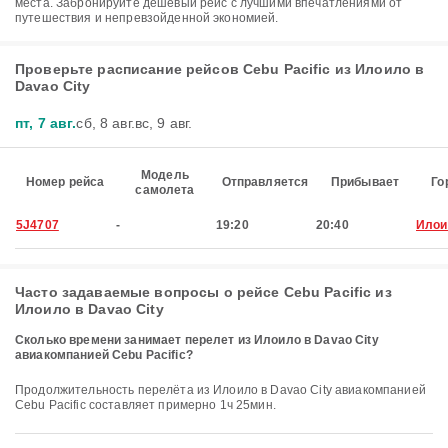
места. Забронируйте дешевый рейс с лучшими впечатлениями от
путешествия и непревзойденной экономией.
Проверьте расписание рейсов Cebu Pacific из Илоило в
Davao City
пт, 7 авг.
сб, 8 авг.
вс, 9 авг.
Модель
Номер рейса
Отправляется
Прибывает
Го
самолета
5J4707
-
19:20
20:40
Илои
Часто задаваемые вопросы о рейсе Cebu Pacific из
Илоило в Davao City
Сколько времени занимает перелет из Илоило в Davao City
авиакомпанией Cebu Pacific?
Продолжительность перелёта из Илоило в Davao City авиакомпанией
Cebu Pacific составляет примерно 1ч 25мин.