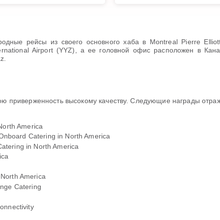
ные рейсы из своего основного хаба в Montreal Pierre Elliott T
International Airport (YYZ), а ее головной офис расположен в 
z.
вою приверженность высокому качеству. Следующие награды отра
 North America
nboard Catering in North America
atering in North America
ica
 North America
unge Catering
onnectivity