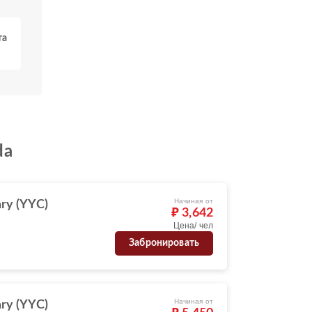
та
da
Начиная от
ry (YYC)
₽ 3,642
Цена/ чел
Забронировать
Начиная от
ry (YYC)