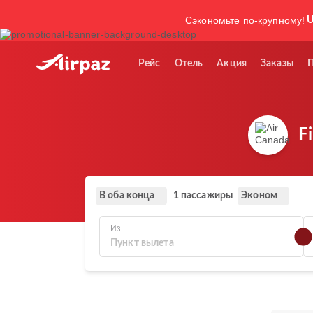
Сэкономьте по-крупному!
U
Рейс
Отель
Акция
Заказы
F
В оба конца
Эконом
1 пассажиры
Из