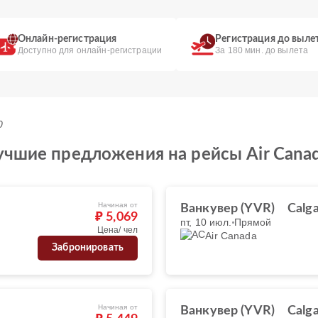
Онлайн-регистрация
Регистрация до выле
Доступно для онлайн-регистрации
За 180 мин. до вылета
0
учшие предложения на рейсы Air Cana
Начиная от
Ванкувер (YVR)
Calga
₽ 5,069
пт, 10 июл.
Прямой
Цена/ чел
Air Canada
Забронировать
Начиная от
Ванкувер (YVR)
Calga