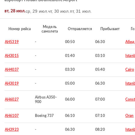
аэропорт Houari Boumediene Airport
ср, 29 июл.
чт, 30 июл.
пт, 31 июл.
вт, 28 июл.
Модель
Номер рейса
Отправляется
Прибывает
Го
самолета
AH5319
-
00:50
06:30
Абид
AH3015
-
01:40
03:10
Istan
AH4037
-
03:30
05:40
Cairo
AH3019
-
05:00
06:30
Istan
Airbus A350-
AH6027
06:00
07:00
Const
900
AH6107
Boeing 737
06:10
07:10
Oran
AH3923
-
06:30
08:20
Istan