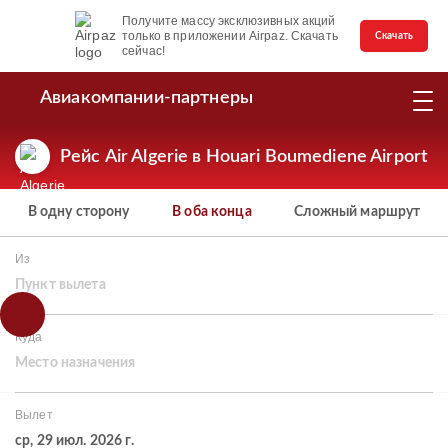
Получите массу эксклюзивных акций
только в приложении Airpaz. Скачать
Скачать
сейчас!
Авиакомпании-партнеры
Рейс Air Algerie в Houari Boumediene Airport
В одну сторону
В оба конца
Сложный маршрут
Из
Пункт вылета
Куда
Место назначения
Вылет
ср, 29 июл. 2026 г.