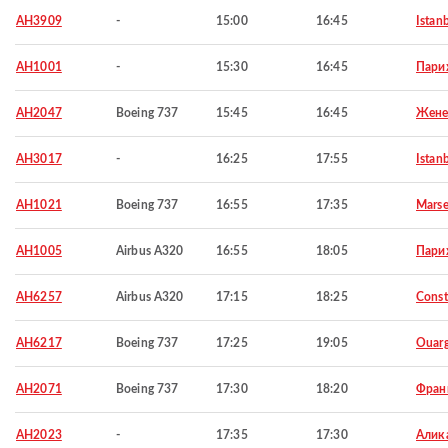
AH3909
-
15:00
16:45
Istan
AH1001
-
15:30
16:45
Пари
AH2047
Boeing 737
15:45
16:45
Жене
AH3017
-
16:25
17:55
Istan
AH1021
Boeing 737
16:55
17:35
Marse
AH1005
Airbus A320
16:55
18:05
Пари
AH6257
Airbus A320
17:15
18:25
Const
AH6217
Boeing 737
17:25
19:05
Ouarg
AH2071
Boeing 737
17:30
18:20
Фран
AH2023
-
17:35
17:30
Алик