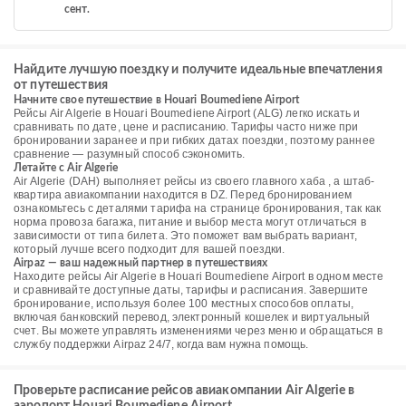
сент.
Найдите лучшую поездку и получите идеальные впечатления
от путешествия
Начните свое путешествие в Houari Boumediene Airport
Рейсы Air Algerie в Houari Boumediene Airport (ALG) легко искать и
сравнивать по дате, цене и расписанию. Тарифы часто ниже при
бронировании заранее и при гибких датах поездки, поэтому раннее
сравнение — разумный способ сэкономить.
Летайте с Air Algerie
Air Algerie (DAH) выполняет рейсы из своего главного хаба , а штаб-
квартира авиакомпании находится в DZ. Перед бронированием
ознакомьтесь с деталями тарифа на странице бронирования, так как
норма провоза багажа, питание и выбор места могут отличаться в
зависимости от типа билета. Это поможет вам выбрать вариант,
который лучше всего подходит для вашей поездки.
Airpaz — ваш надежный партнер в путешествиях
Находите рейсы Air Algerie в Houari Boumediene Airport в одном месте
и сравнивайте доступные даты, тарифы и расписания. Завершите
бронирование, используя более 100 местных способов оплаты,
включая банковский перевод, электронный кошелек и виртуальный
счет. Вы можете управлять изменениями через меню и обращаться в
службу поддержки Airpaz 24/7, когда вам нужна помощь.
Проверьте расписание рейсов авиакомпании Air Algerie в