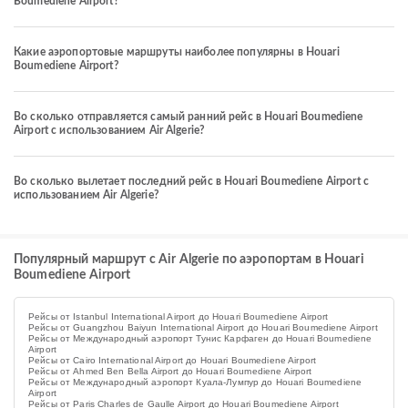
Boumediene Airport?
Какие аэропортовые маршруты наиболее популярны в Houari
Boumediene Airport?
Во сколько отправляется самый ранний рейс в Houari Boumediene
Airport с использованием Air Algerie?
Во сколько вылетает последний рейс в Houari Boumediene Airport с
использованием Air Algerie?
Популярный маршрут с Air Algerie по аэропортам в Houari
Boumediene Airport
Рейсы от Istanbul International Airport до Houari Boumediene Airport
Рейсы от Guangzhou Baiyun International Airport до Houari Boumediene Airport
Рейсы от Международный аэропорт Тунис Карфаген до Houari Boumediene
Airport
Рейсы от Cairo International Airport до Houari Boumediene Airport
Рейсы от Ahmed Ben Bella Airport до Houari Boumediene Airport
Рейсы от Международный аэропорт Куала-Лумпур до Houari Boumediene
Airport
Рейсы от Paris Charles de Gaulle Airport до Houari Boumediene Airport