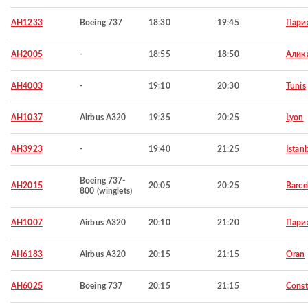
AH1233
Boeing 737
18:30
19:45
Пари
AH2005
-
18:55
18:50
Алик
AH4003
-
19:10
20:30
Tunis
AH1037
Airbus A320
19:35
20:25
Lyon
AH3923
-
19:40
21:25
Istan
Boeing 737-
AH2015
20:05
20:25
Barce
800 (winglets)
AH1007
Airbus A320
20:10
21:20
Пари
AH6183
Airbus A320
20:15
21:15
Oran
AH6025
Boeing 737
20:15
21:15
Const