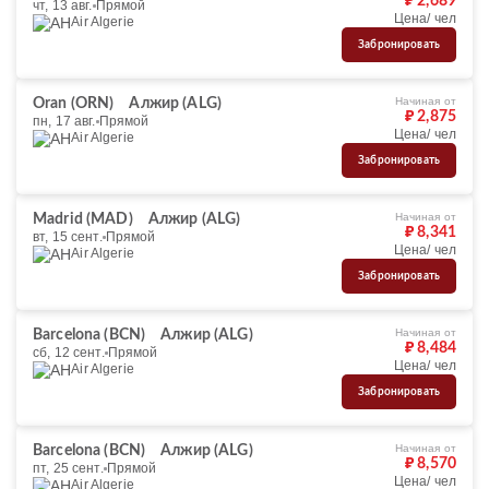
₽ 2,689
чт, 13 авг.
Прямой
Цена/ чел
Air Algerie
Забронировать
Начиная от
Oran (ORN)
Алжир (ALG)
₽ 2,875
пн, 17 авг.
Прямой
Цена/ чел
Air Algerie
Забронировать
Начиная от
Madrid (MAD)
Алжир (ALG)
₽ 8,341
вт, 15 сент.
Прямой
Цена/ чел
Air Algerie
Забронировать
Начиная от
Barcelona (BCN)
Алжир (ALG)
₽ 8,484
сб, 12 сент.
Прямой
Цена/ чел
Air Algerie
Забронировать
Начиная от
Barcelona (BCN)
Алжир (ALG)
₽ 8,570
пт, 25 сент.
Прямой
Цена/ чел
Air Algerie