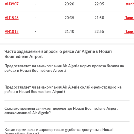
AH3907
-
20:20
22:05
Istan
AH1543
-
20:35
21:50
Пари
AH1013
-
21:40
22:55
Пари
Часто задаваемые вопросы о рейсе Air Algerie в Houari
Boumediene Airport
Предоставляет ли авиакомпания Air Algerie норму провоза багажа на
рейсах в Houari Boumediene Airport?
Предоставляет ли авиакомпания Air Algerie онлайн-регистрацию на
рейсы в Houari Boumediene Airport?
Сколько времени занимает перелет до Houari Boumediene Airport
авиакомпанией Air Algerie?
Какие терминалы и аэропортовые удобства доступны в Houari