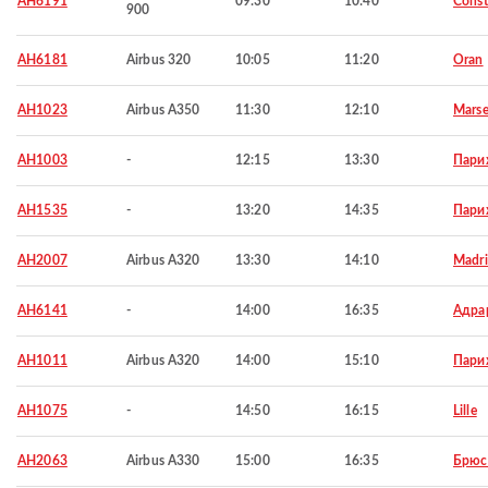
AH6191
09:30
10:40
Const
900
AH6181
Airbus 320
10:05
11:20
Oran
AH1023
Airbus A350
11:30
12:10
Marse
AH1003
-
12:15
13:30
Пари
AH1535
-
13:20
14:35
Пари
AH2007
Airbus A320
13:30
14:10
Madr
AH6141
-
14:00
16:35
Адра
AH1011
Airbus A320
14:00
15:10
Пари
AH1075
-
14:50
16:15
Lille
AH2063
Airbus A330
15:00
16:35
Брюс