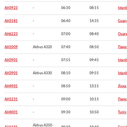
AH3923
-
06:30
08:15
Istan
AH3181
-
06:40
14:35
Guan
AH6223
-
07:00
08:40
Ouarg
AH1009
Airbus A320
07:40
08:50
Пари
AH3901
-
07:55
09:45
Istan
AH3901
Airbus A330
08:10
09:55
Istan
AH4901
-
08:50
13:15
Доха
AH1231
-
09:00
10:15
Пари
AH4001
-
09:30
10:50
Tunis
Airbus A350-