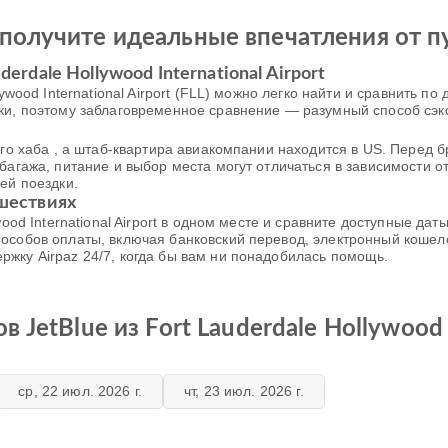
получите идеальные впечатления от п
erdale Hollywood International Airport
lywood International Airport (FLL) можно легко найти и сравнить п
дки, поэтому заблаговременное сравнение — разумный способ сэк
ного хаба , а штаб-квартира авиакомпании находится в US. Перед
багажа, питание и выбор места могут отличаться в зависимости о
ей поездки.
ешествиях
wood International Airport в одном месте и сравните доступные да
особов оплаты, включая банковский перевод, электронный кошеле
жку Airpaz 24/7, когда бы вам ни понадобилась помощь.
JetBlue из Fort Lauderdale Hollywood I
ср, 22 июл. 2026 г.
чт, 23 июл. 2026 г.