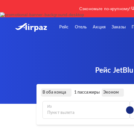
Сэкономьте по-крупному!
U
Рейс
Отель
Акция
Заказы
Рейс JetBlu
В оба конца
Эконом
1 пассажиры
Из