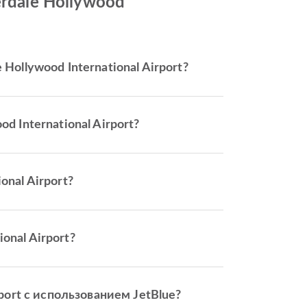
erdale Hollywood
Hollywood International Airport?
d International Airport?
onal Airport?
onal Airport?
rport с использованием JetBlue?