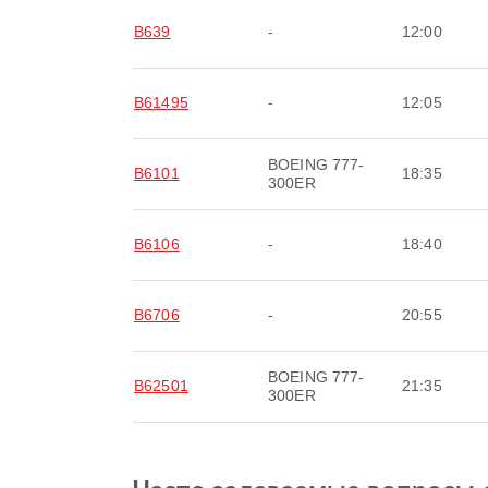
B639
-
12:00
B61495
-
12:05
BOEING 777-
B6101
18:35
300ER
B6106
-
18:40
B6706
-
20:55
BOEING 777-
B62501
21:35
300ER