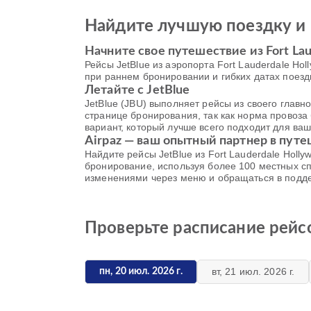
Найдите лучшую поездку и 
Начните свое путешествие из Fort Laud
Рейсы JetBlue из аэропорта Fort Lauderdale Hol
при раннем бронировании и гибких датах поез
Летайте с JetBlue
JetBlue (JBU) выполняет рейсы из своего глав
странице бронирования, так как норма провоза 
вариант, который лучше всего подходит для ваш
Airpaz — ваш опытный партнер в пут
Найдите рейсы JetBlue из Fort Lauderdale Holly
бронирование, используя более 100 местных сп
изменениями через меню и обращаться в поддер
Проверьте расписание рейсов 
вт, 21 июл. 2026 г.
пн, 20 июл. 2026 г.