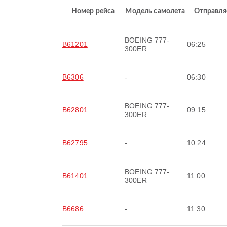
Номер рейса
Модель самолета
Отправля
BOEING 777-
B61201
06:25
300ER
B6306
-
06:30
BOEING 777-
B62801
09:15
300ER
B62795
-
10:24
BOEING 777-
B61401
11:00
300ER
B6686
-
11:30