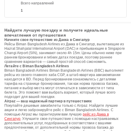
Всего направлений
1
Найдите лучшую поездку и получите идеальные
впечатления от путешествия
Начните свое путешествие из Дакка в Сингапур
Рейсы Biman Bangladesh Airlines из Дакка в Сингапур, вылетающие из
Hazrat Shahjalal International Airport (DAC) и прибывающие в Singapore
Changi Airport (SIN), занимают около 4h 15m. Цены обычно ниже при
раннем бронировании и гибких датах поездки, поэтому раннее
сравнение вариантов — самый простой способ сэкономить.
Летайте с Biman Bangladesh Airlines
Biman Bangladesh Airlines Biman Bangladesh Airlines (BBC) выполняет
рейсы из своего главного хаба CGP, а штаб-квартира авиакомпании
находится в BD. Перед бронированием ознакомьтесь с деталями
тарифа на странице бронирования, так как норма провоза багажа,
питание и выбор места могут отличаться в зависимости от типа
билета. Это поможет вам выбрать вариант, который лучше всего
подходит для вашей поездки.
Airpaz — ваш надежный партнер в путешествиях
Покупайте дешевые авиабилеты только с Airpaz. Найдите лучшие
акции и легко забронируйте рейс с Biman Bangladesh Airlines. С
помощью Airpaz мы гарантируем вам лучшую
рейс из Дакка в
Сингапур
. Улучшите свое путешествие с помощью настраиваемых
дополнительных услуг, подобранных в соответствии с вашими
предпочтениями, от дополнительной нормы провоза багажа до