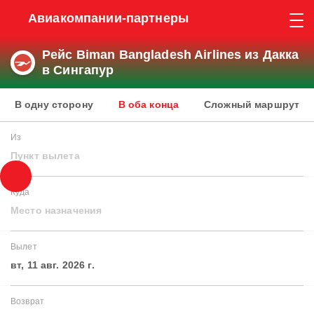
Авиакомпании-партнеры
Рейс Biman Bangladesh Airlines из Дакка
в Сингапур
В одну сторону
В оба конца
Сложный маршрут
Из
Пункт вылета
Куда
Место назначения
Вылет
вт, 11 авг. 2026 г.
Возврат