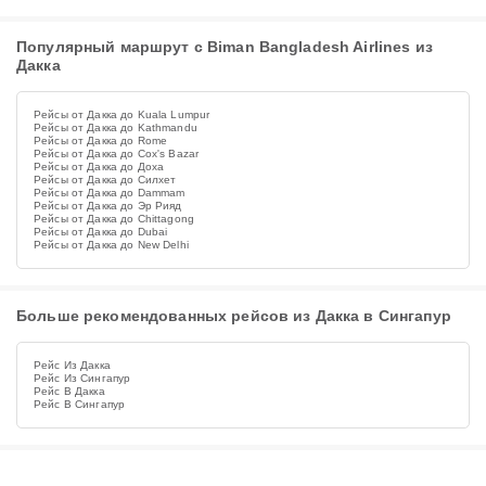
Популярный маршрут с Biman Bangladesh Airlines из
Дакка
Рейсы от Дакка до Kuala Lumpur
Рейсы от Дакка до Kathmandu
Рейсы от Дакка до Rome
Рейсы от Дакка до Cox's Bazar
Рейсы от Дакка до Доха
Рейсы от Дакка до Силхет
Рейсы от Дакка до Dammam
Рейсы от Дакка до Эр Рияд
Рейсы от Дакка до Chittagong
Рейсы от Дакка до Dubai
Рейсы от Дакка до New Delhi
Больше рекомендованных рейсов из Дакка в Сингапур
Рейс Из Дакка
Рейс Из Сингапур
Рейс В Дакка
Рейс В Сингапур