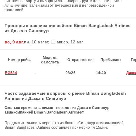
питания на борту и выбора места. Забронируйте дешевый рейс с
лучшими впечатлениями от путешествия и непревзойденной
экономией.
Проверьте расписание рейсов Biman Bangladesh Airlines
из Дакка в Сингапур
вс, 9 авг.
пн, 10 авг.
вт, 11 авг.
ср, 12 авг.
Модель
Номер рейса
Отправляется
Прибывает
Го
самолета
BG584
-
08:25
14:40
Дакк
Часто задаваемые вопросы о рейсе Biman Bangladesh
Airlines из Дакка в Сингапур
Сколько времени занимает перелет из Дакка в Сингапур
авиакомпанией Biman Bangladesh Airlines?
Продолжительность перелёта из Дакка в Сингапур авиакомпанией
Biman Bangladesh Airlines составляет примерно 4ч 15мин.