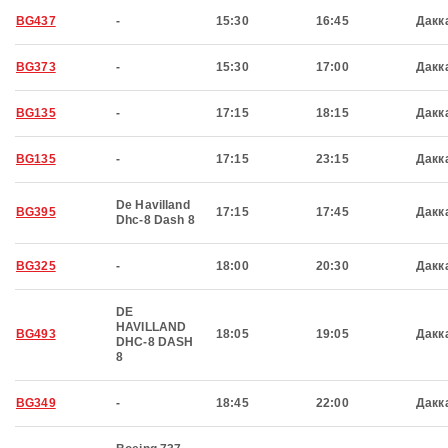
BG437
-
15:30
16:45
Дакк
BG373
-
15:30
17:00
Дакк
BG135
-
17:15
18:15
Дакк
BG135
-
17:15
23:15
Дакк
De Havilland
BG395
17:15
17:45
Дакк
Dhc-8 Dash 8
BG325
-
18:00
20:30
Дакк
DE
HAVILLAND
BG493
18:05
19:05
Дакк
DHC-8 DASH
8
BG349
-
18:45
22:00
Дакк