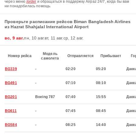
через меню
/order
и обращаться в поддержку Airpaz 24/7, когда бы вам
ни понадобилась помощь.
Проверьте расписание рейсов Biman Bangladesh Airlines
из Hazrat Shahjalal International Airport
вс, 9 авг.
пн, 10 авг.
вт, 11 авг.
ср, 12 авг.
Модель
Номер рейса
Отправляется
Прибывает
Го
самолета
BG339
-
02:20
05:20
Дакк
BG491
-
07:10
08:10
Дакк
BG201
Boeing 787
07:40
15:55
Дакк
BG611
-
07:45
08:45
Дакк
BG584
-
08:25
14:40
Дакк