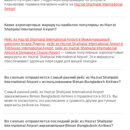
вашего путешествия. Подробную информацию об услугах и
планировке терминалов можно найти на
Hazrat Shahjalal International
Airport
.
Какие аэропортовые маршруты наиболее популярны из Hazrat
Shahjalal International Airport?
рейс из Hazrat Shahjalal International Airport в Международный
аэропорт Куала-Лумпур
,
рейс из Hazrat Shahjalal International Airport в
Tribhuvan International Airport
,
рейс из Hazrat Shahjalal International
Airport в Singapore Changi Airport
— самые популярные аэропортовые
маршруты из Hazrat Shahjalal International Airport. Эти маршруты
обеспечивают удобные пересадки для вашей поездки.
Во сколько отправляется самый ранний рейс из Hazrat Shahjalal
International Airport с использованием Biman Bangladesh Airlines?
Самый ранний рейс из Hazrat Shahjalal International Airport
авиакомпании Biman Bangladesh Airlines отправляется в 00:15. Вы
можете посмотреть это расписание и сравнить другие доступные
варианты рейсов на Airpaz.
Во сколько отправляется последний рейс из Hazrat Shahjalal
International Airport авиакомпании Biman Bangladesh Airlines?