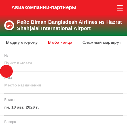
Авиакомпании-партнеры
Рейс Biman Bangladesh Airlines из Hazrat
Shahjalal International Airport
В одну сторону
В оба конца
Сложный маршрут
Из
Пункт вылета
Куда
Место назначения
Вылет
пн, 10 авг. 2026 г.
Возврат