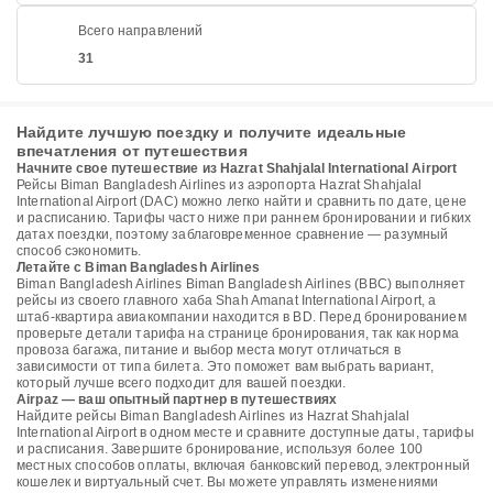
Всего направлений
31
Найдите лучшую поездку и получите идеальные
впечатления от путешествия
Начните свое путешествие из Hazrat Shahjalal International Airport
Рейсы Biman Bangladesh Airlines из аэропорта Hazrat Shahjalal
International Airport (DAC) можно легко найти и сравнить по дате, цене
и расписанию. Тарифы часто ниже при раннем бронировании и гибких
датах поездки, поэтому заблаговременное сравнение — разумный
способ сэкономить.
Летайте с Biman Bangladesh Airlines
Biman Bangladesh Airlines Biman Bangladesh Airlines (BBC) выполняет
рейсы из своего главного хаба Shah Amanat International Airport, а
штаб-квартира авиакомпании находится в BD. Перед бронированием
проверьте детали тарифа на странице бронирования, так как норма
провоза багажа, питание и выбор места могут отличаться в
зависимости от типа билета. Это поможет вам выбрать вариант,
который лучше всего подходит для вашей поездки.
Airpaz — ваш опытный партнер в путешествиях
Найдите рейсы Biman Bangladesh Airlines из Hazrat Shahjalal
International Airport в одном месте и сравните доступные даты, тарифы
и расписания. Завершите бронирование, используя более 100
местных способов оплаты, включая банковский перевод, электронный
кошелек и виртуальный счет. Вы можете управлять изменениями