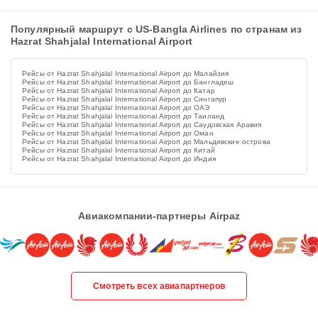
Популярный маршрут с US-Bangla Airlines по странам из
Hazrat Shahjalal International Airport
Рейсы от Hazrat Shahjalal International Airport до Малайзия
Рейсы от Hazrat Shahjalal International Airport до Бангладеш
Рейсы от Hazrat Shahjalal International Airport до Катар
Рейсы от Hazrat Shahjalal International Airport до Сингапур
Рейсы от Hazrat Shahjalal International Airport до ОАЭ
Рейсы от Hazrat Shahjalal International Airport до Таиланд
Рейсы от Hazrat Shahjalal International Airport до Саудовская Аравия
Рейсы от Hazrat Shahjalal International Airport до Оман
Рейсы от Hazrat Shahjalal International Airport до Мальдивские острова
Рейсы от Hazrat Shahjalal International Airport до Китай
Рейсы от Hazrat Shahjalal International Airport до Индия
Авиакомпании-партнеры Airpaz
Смотреть всех авиапартнеров