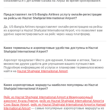
ознакомиться с деталями багажа на Airpaz во время бронирования.
Предоставляет ли US-Bangla Airlines услугу онлайн-регистрации
на рейсы из Hazrat Shahjalal International Airport?
Да, US-Bangla Airlines предоставляет онлайн-регистрацию на рейсы
из аэропорта Hazrat Shahjalal International Airport, что позволяет вам
удобно зарегистрироваться на рейс через нашу платформу.
Какие терминалы и аэропортовые удобства доступны в Hazrat
Shahjalal International Airport?
Аэропорт предлагает Место для курения, Клиники и аптеки, Такси и
множество других удобств для улучшения вашего путешествия.
Подробную информацию об услугах и планировке терминалов можно
найти на
Hazrat Shahjalal International Airport
.
Какие аэропортовые маршруты наиболее популярны из Hazrat
Shahjalal International Airport?
рейс из Hazrat Shahjalal International Airport в Международный
аэропорт Куала-Лумпур
,
рейс из Hazrat Shahjalal International Airport в
Coxs Bazar Airport
,
рейс из Hazrat Shahjalal International Airport в Hamad
International Airport
— самые популярные аэропортовые маршруты из