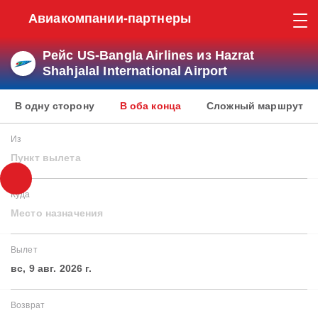
Авиакомпании-партнеры
Рейс US-Bangla Airlines из Hazrat
Shahjalal International Airport
В одну сторону
В оба конца
Сложный маршрут
Из
Пункт вылета
Куда
Место назначения
Вылет
вс, 9 авг. 2026 г.
Возврат