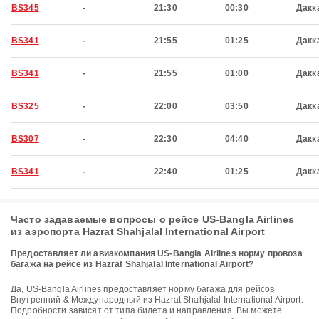
BS345
-
21:30
00:30
Дакк
BS341
-
21:55
01:25
Дакк
BS341
-
21:55
01:00
Дакк
BS325
-
22:00
03:50
Дакк
BS307
-
22:30
04:40
Дакк
BS341
-
22:40
01:25
Дакк
Часто задаваемые вопросы о рейсе US-Bangla Airlines
из аэропорта Hazrat Shahjalal International Airport
Предоставляет ли авиакомпания US-Bangla Airlines норму провоза
багажа на рейсе из Hazrat Shahjalal International Airport?
Да, US-Bangla Airlines предоставляет норму багажа для рейсов
Внутренний & Международный из Hazrat Shahjalal International Airport.
Подробности зависят от типа билета и направления. Вы можете