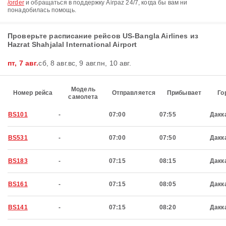
/order
и обращаться в поддержку Airpaz 24/7, когда бы вам ни
понадобилась помощь.
Проверьте расписание рейсов US-Bangla Airlines из
Hazrat Shahjalal International Airport
пт, 7 авг.
сб, 8 авг.
вс, 9 авг.
пн, 10 авг.
Модель
Номер рейса
Отправляется
Прибывает
Го
самолета
BS101
-
07:00
07:55
Дакк
BS531
-
07:00
07:50
Дакк
BS183
-
07:15
08:15
Дакк
BS161
-
07:15
08:05
Дакк
BS141
-
07:15
08:20
Дакк