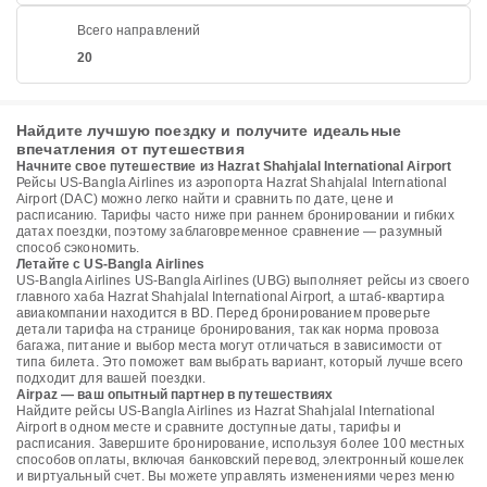
Всего направлений
20
Найдите лучшую поездку и получите идеальные
впечатления от путешествия
Начните свое путешествие из Hazrat Shahjalal International Airport
Рейсы US-Bangla Airlines из аэропорта Hazrat Shahjalal International
Airport (DAC) можно легко найти и сравнить по дате, цене и
расписанию. Тарифы часто ниже при раннем бронировании и гибких
датах поездки, поэтому заблаговременное сравнение — разумный
способ сэкономить.
Летайте с US-Bangla Airlines
US-Bangla Airlines US-Bangla Airlines (UBG) выполняет рейсы из своего
главного хаба Hazrat Shahjalal International Airport, а штаб-квартира
авиакомпании находится в BD. Перед бронированием проверьте
детали тарифа на странице бронирования, так как норма провоза
багажа, питание и выбор места могут отличаться в зависимости от
типа билета. Это поможет вам выбрать вариант, который лучше всего
подходит для вашей поездки.
Airpaz — ваш опытный партнер в путешествиях
Найдите рейсы US-Bangla Airlines из Hazrat Shahjalal International
Airport в одном месте и сравните доступные даты, тарифы и
расписания. Завершите бронирование, используя более 100 местных
способов оплаты, включая банковский перевод, электронный кошелек
и виртуальный счет. Вы можете управлять изменениями через меню