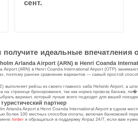
сент.
и получите идеальные впечатления 
lm Arlanda Airport (ARN) в Henri Coanda Internati
a Airport (ARN) в Henri Coanda International Airport (OTP) заним
тах, поэтому раннее сравнение вариантов — самый простой спосо
) выполняет рейсы из своего главного хаба Helsinki Airport, а ш
 на странице бронирования, так как норма провоза багажа, пи�
ыбрать вариант, который лучше всего подходит для вашей поездки
 туристический партнер
m Arlanda Airport в Henri Coanda International Airport в одном ме
ью более 100 местных способов оплаты, включая банковский пе
 меню
/order
и обращаться в поддержку Airpaz 24/7, если вам нуж