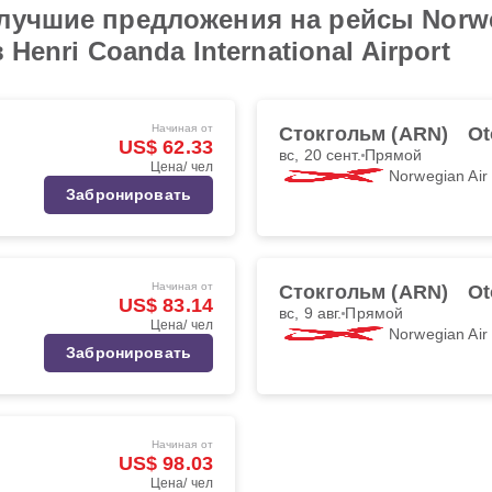
лучшие предложения на рейсы Norwe
 Henri Coanda International Airport
Начиная от
Стокгольм (ARN)
Ot
US$ 62.33
вс, 20 сент.
Прямой
Цена/ чел
Norwegian Ai
Забронировать
Начиная от
Стокгольм (ARN)
Ot
US$ 83.14
вс, 9 авг.
Прямой
Цена/ чел
Norwegian Ai
Забронировать
Начиная от
US$ 98.03
Цена/ чел