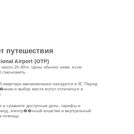
от путешествия
onal Airport (OTP)
ают около 2h 40m. Цены обычно ниже, если
б сэкономить.
таб-квартира авиакомпании находится в IE. Перед
�ание и выбор места могут отличаться в
.
сте и сравните доступные даты, тарифы и
ревод, электр��нный кошелек и виртуальный
на помощь.