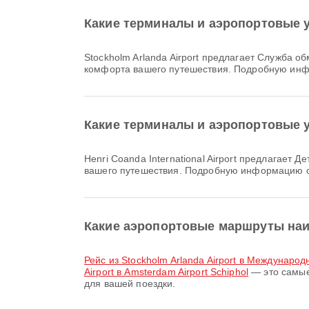
Какие терминалы и аэропортовые уд
Stockholm Arlanda Airport предлагает Служба обмена валюты, Прокат автомобилей, Банковские услуги/банкоматы и множество других удобств для повышения
комфорта вашего путешествия. Подробную инф
Какие терминалы и аэропортовые уд
Henri Coanda International Airport предлагает Детская комната, Магазин беспошлинной торговли, Питание и множество других удобств для повышения комфорта
вашего путешествия. Подробную информацию о
Какие аэропортовые маршруты наиб
рейс из Stockholm Arlanda Airport в Междунар
Airport в Amsterdam Airport Schiphol
— это самые
для вашей поездки.