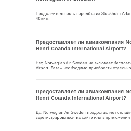
Продолжительность перелёта из Stockholm Arlanda Airport в Henri Coanda International Airport авиакомпанией Norwegian Air Sweden составляет примерно 2ч
40мин.
Предоставляет ли авиакомпания Nor
Henri Coanda International Airport?
Нет, Norwegian Air Sweden не включает бесплатный багаж на рейсах Внутренний & Международный из Stockholm Arlanda Airport в Henri Coanda International
Airport. Багаж необходимо приобрести отдельно
Предоставляет ли авиакомпания Nor
Henri Coanda International Airport?
Да, Norwegian Air Sweden предоставляет онлайн-регистрацию на рейс из Stockholm Arlanda Airport в Henri Coanda International Airport. Вы можете
зарегистрироваться на сайте или в приложении