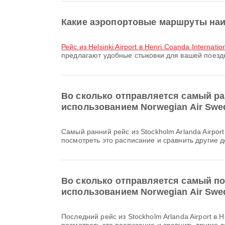
Какие аэропортовые маршруты наиб
рейс из Helsinki Airport в Henri Coanda Internation
предлагают удобные стыковки для вашей поезд
Во сколько отправляется самый ранни
использованием Norwegian Air Swe
Самый ранний рейс из Stockholm Arlanda Airport в Henri Coanda International Airport авиакомпанией Norwegian Air Sweden отправляется в 06:10. Вы можете
посмотреть это расписание и сравнить другие д
Во сколько отправляется самый поздн
использованием Norwegian Air Swe
Последний рейс из Stockholm Arlanda Airport в Henri Coanda International Airport авиакомпанией Norwegian Air Sweden отправляется в 08:00. Вы можете