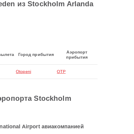
den из Stockholm Arlanda
Аэропорт
вылета
Город прибытия
прибытия
Otopeni
OTP
эропорта Stockholm
national Airport авиакомпанией