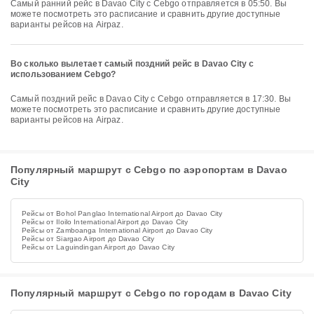
Самый ранний рейс в Davao City с Cebgo отправляется в 05:50. Вы
можете посмотреть это расписание и сравнить другие доступные
варианты рейсов на Airpaz.
Во сколько вылетает самый поздний рейс в Davao City с
использованием Cebgo?
Самый поздний рейс в Davao City с Cebgo отправляется в 17:30. Вы
можете посмотреть это расписание и сравнить другие доступные
варианты рейсов на Airpaz.
Популярный маршрут с Cebgo по аэропортам в Davao
City
Рейсы от Bohol Panglao International Airport до Davao City
Рейсы от Iloilo International Airport до Davao City
Рейсы от Zamboanga International Airport до Davao City
Рейсы от Siargao Airport до Davao City
Рейсы от Laguindingan Airport до Davao City
Популярный маршрут с Cebgo по городам в Davao City