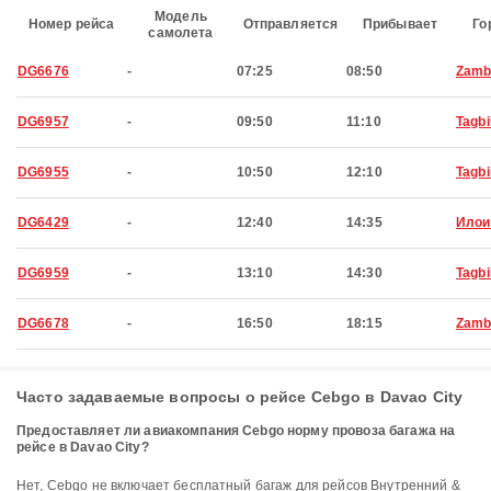
Модель
Номер рейса
Отправляется
Прибывает
Го
самолета
DG6676
-
07:25
08:50
Zamb
DG6957
-
09:50
11:10
Tagbi
DG6955
-
10:50
12:10
Tagbi
DG6429
-
12:40
14:35
Илои
DG6959
-
13:10
14:30
Tagbi
DG6678
-
16:50
18:15
Zamb
Часто задаваемые вопросы о рейсе Cebgo в Davao City
Предоставляет ли авиакомпания Cebgo норму провоза багажа на
рейсе в Davao City?
Нет, Cebgo не включает бесплатный багаж для рейсов Внутренний &