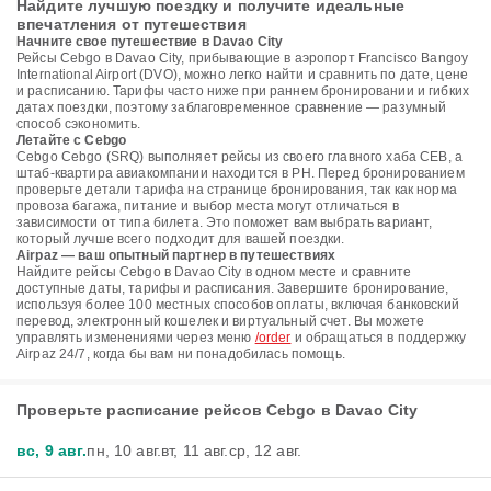
Найдите лучшую поездку и получите идеальные
впечатления от путешествия
Начните свое путешествие в Davao City
Рейсы Cebgo в Davao City, прибывающие в аэропорт Francisco Bangoy
International Airport (DVO), можно легко найти и сравнить по дате, цене
и расписанию. Тарифы часто ниже при раннем бронировании и гибких
датах поездки, поэтому заблаговременное сравнение — разумный
способ сэкономить.
Летайте с Cebgo
Cebgo Cebgo (SRQ) выполняет рейсы из своего главного хаба CEB, а
штаб-квартира авиакомпании находится в PH. Перед бронированием
проверьте детали тарифа на странице бронирования, так как норма
провоза багажа, питание и выбор места могут отличаться в
зависимости от типа билета. Это поможет вам выбрать вариант,
который лучше всего подходит для вашей поездки.
Airpaz — ваш опытный партнер в путешествиях
Найдите рейсы Cebgo в Davao City в одном месте и сравните
доступные даты, тарифы и расписания. Завершите бронирование,
используя более 100 местных способов оплаты, включая банковский
перевод, электронный кошелек и виртуальный счет. Вы можете
управлять изменениями через меню
/order
и обращаться в поддержку
Airpaz 24/7, когда бы вам ни понадобилась помощь.
Проверьте расписание рейсов Cebgo в Davao City
вс, 9 авг.
пн, 10 авг.
вт, 11 авг.
ср, 12 авг.