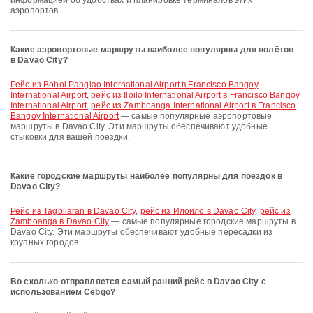
информацией об удобствах и планировке терминалов этих
аэропортов.
Какие аэропортовые маршруты наиболее популярны для полётов
в Davao City?
рейс из Bohol Panglao International Airport в Francisco Bangoy
International Airport
,
рейс из Iloilo International Airport в Francisco Bangoy
International Airport
,
рейс из Zamboanga International Airport в Francisco
Bangoy International Airport
— самые популярные аэропортовые
маршруты в Davao City. Эти маршруты обеспечивают удобные
стыковки для вашей поездки.
Какие городские маршруты наиболее популярны для поездок в
Davao City?
рейс из Tagbilaran в Davao City
,
рейс из Илоило в Davao City
,
рейс из
Zamboanga в Davao City
— самые популярные городские маршруты в
Davao City. Эти маршруты обеспечивают удобные пересадки из
крупных городов.
Во сколько отправляется самый ранний рейс в Davao City с
использованием Cebgo?