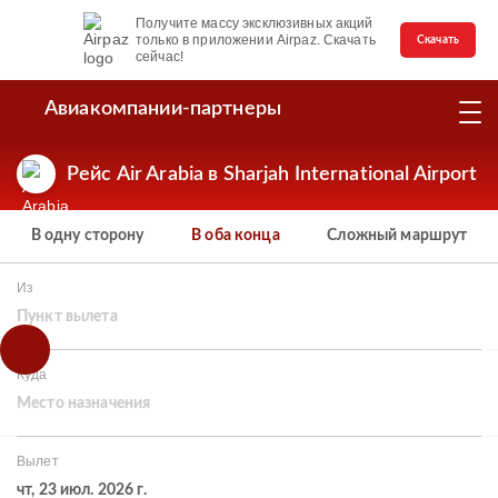
Получите массу эксклюзивных акций
только в приложении Airpaz. Скачать
Скачать
сейчас!
Авиакомпании-партнеры
Рейс Air Arabia в Sharjah International Airport
В одну сторону
В оба конца
Сложный маршрут
Из
Пункт вылета
Куда
Место назначения
Вылет
чт, 23 июл. 2026 г.