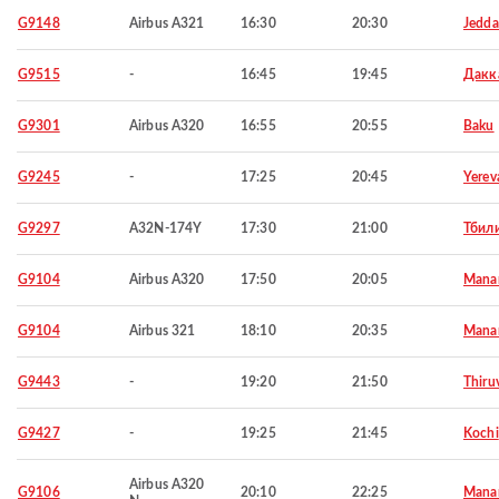
G9148
Airbus A321
16:30
20:30
Jedd
G9515
-
16:45
19:45
Дакк
G9301
Airbus A320
16:55
20:55
Baku
G9245
-
17:25
20:45
Yerev
G9297
A32N-174Y
17:30
21:00
Тбил
G9104
Airbus A320
17:50
20:05
Mana
G9104
Airbus 321
18:10
20:35
Mana
G9443
-
19:20
21:50
Thiru
G9427
-
19:25
21:45
Kochi
Airbus A320
G9106
20:10
22:25
Mana