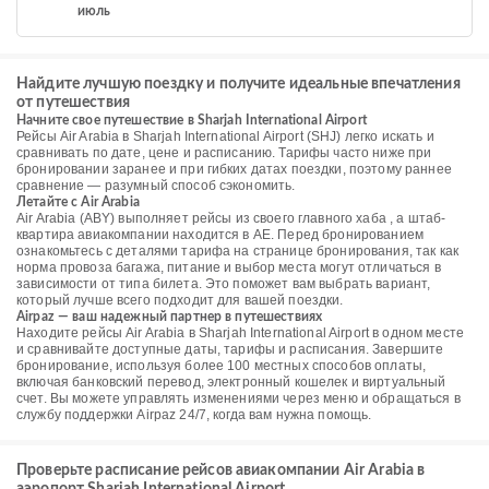
июль
Найдите лучшую поездку и получите идеальные впечатления
от путешествия
Начните свое путешествие в Sharjah International Airport
Рейсы Air Arabia в Sharjah International Airport (SHJ) легко искать и
сравнивать по дате, цене и расписанию. Тарифы часто ниже при
бронировании заранее и при гибких датах поездки, поэтому раннее
сравнение — разумный способ сэкономить.
Летайте с Air Arabia
Air Arabia (ABY) выполняет рейсы из своего главного хаба , а штаб-
квартира авиакомпании находится в AE. Перед бронированием
ознакомьтесь с деталями тарифа на странице бронирования, так как
норма провоза багажа, питание и выбор места могут отличаться в
зависимости от типа билета. Это поможет вам выбрать вариант,
который лучше всего подходит для вашей поездки.
Airpaz — ваш надежный партнер в путешествиях
Находите рейсы Air Arabia в Sharjah International Airport в одном месте
и сравнивайте доступные даты, тарифы и расписания. Завершите
бронирование, используя более 100 местных способов оплаты,
включая банковский перевод, электронный кошелек и виртуальный
счет. Вы можете управлять изменениями через меню и обращаться в
службу поддержки Airpaz 24/7, когда вам нужна помощь.
Проверьте расписание рейсов авиакомпании Air Arabia в