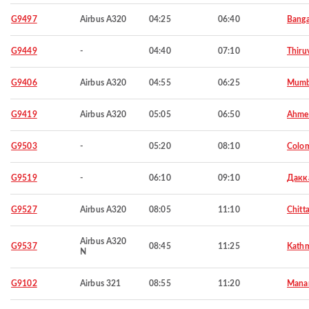
G9497
Airbus A320
04:25
06:40
Banga
G9449
-
04:40
07:10
Thiru
G9406
Airbus A320
04:55
06:25
Mumb
G9419
Airbus A320
05:05
06:50
Ahme
G9503
-
05:20
08:10
Colo
G9519
-
06:10
09:10
Дакк
G9527
Airbus A320
08:05
11:10
Chitt
Airbus A320
G9537
08:45
11:25
Kath
N
G9102
Airbus 321
08:55
11:20
Mana