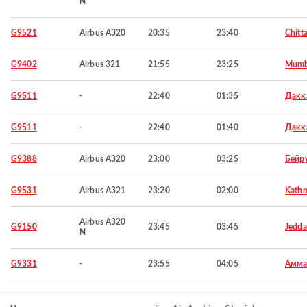
N
G9521
Airbus A320
20:35
23:40
Chitt
G9402
Airbus 321
21:55
23:25
Mumb
G9511
-
22:40
01:35
Дакк
G9511
-
22:40
01:40
Дакк
G9388
Airbus A320
23:00
03:25
Бейр
G9531
Airbus A321
23:20
02:00
Kath
Airbus A320
G9150
23:45
03:45
Jedd
N
G9331
-
23:55
04:05
Амма