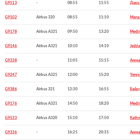
G9513
-
08:55
11:55
Дакк
G9102
Airbus 320
08:55
11:10
Mana
G9178
Airbus A321
09:50
13:20
Medi
G9146
Airbus A321
10:10
14:10
Jedd
G9338
-
11:05
15:15
Амма
G9247
Airbus A321
12:00
15:20
Yerev
G9386
Airbus 321
12:30
16:55
Бейр
G9176
Airbus A321
14:50
18:20
Medi
G9533
Airbus A320
15:10
17:50
Kath
G9336
-
16:25
20:35
Амма