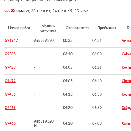
аэропорт Sharjah International Airport
чт, 23 июл.
пт, 24 июл.
сб, 25 июл.
ср, 22 июл.
Модель
Номер рейса
Отправляется
Прибывает
Го
самолета
G91917
Airbus A320
00:35
04:35
Амма
G9588
-
03:10
06:00
Colo
G9423
-
04:05
06:25
Kochi
G9472
-
04:05
06:40
Chen
G9455
-
04:15
06:30
Kozh
G9468
-
04:20
06:30
Хайд
Airbus A320
G9468
04:20
07:00
Хайд
N