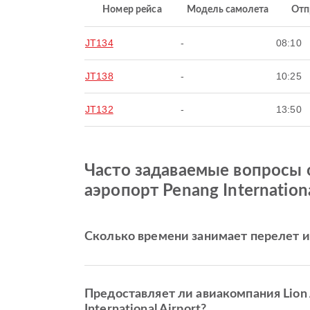
Номер рейса
Модель самолета
Отп
JT134
-
08:10
JT138
-
10:25
JT132
-
13:50
Часто задаваемые вопросы о 
аэропорт Penang Internationa
Сколько времени занимает перелет из K
Предоставляет ли авиакомпания Lion A
International Airport?