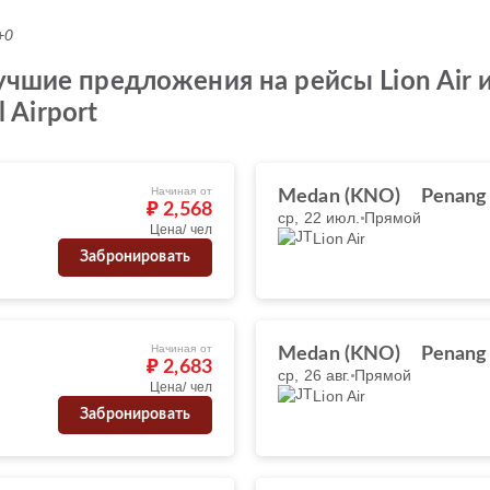
+0
чшие предложения на рейсы Lion Air из
l Airport
Начиная от
Medan (KNO)
Penang
₽ 2,568
ср, 22 июл.
Прямой
Цена/ чел
Lion Air
Забронировать
Начиная от
Medan (KNO)
Penang
₽ 2,683
ср, 26 авг.
Прямой
Цена/ чел
Lion Air
Забронировать