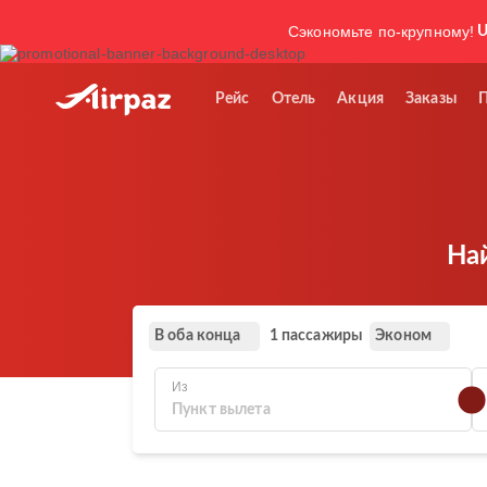
Сэкономьте по-крупному!
U
Рейс
Отель
Акция
Заказы
Най
В оба конца
Эконом
1 пассажиры
Из