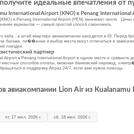
получите идеальные впечатления от п
 International Airport (KNO) в Penang International 
rt (KNO) в Penang International Airport (PEN) занимают около . Це
авнение вариантов — самый простой способ сэкономить.
ного хаба , а штаб-квартира авиакомпании находится в ID. Перед
оза багажа, пи��ание и выбор места могут отличаться в зависимо
ей поездки.
ристический партнер
al Airport в Penang International Airport в одном месте и сравнит
местных способов оплаты, включая банковский перевод, электр
ращаться в поддержку Airpaz 24/7, если вам нужна помощь.
 авиакомпании Lion Air из Kualanamu In
пт, 17 июл. 2026 г.
сб, 18 июл. 2026 г.