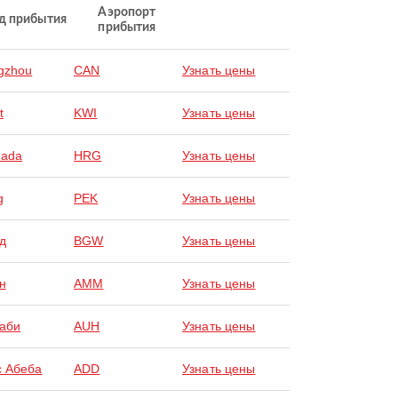
Аэропорт
д прибытия
прибытия
gzhou
CAN
Узнать цены
t
KWI
Узнать цены
hada
HRG
Узнать цены
g
PEK
Узнать цены
д
BGW
Узнать цены
н
AMM
Узнать цены
аби
AUH
Узнать цены
с Абеба
ADD
Узнать цены