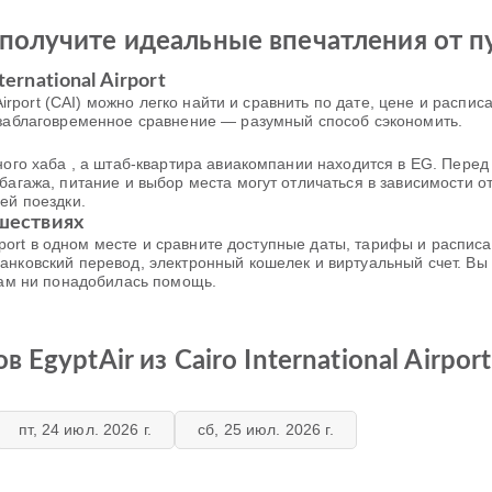
получите идеальные впечатления от п
ernational Airport
l Airport (CAI) можно легко найти и сравнить по дате, цене и рас
 заблаговременное сравнение — разумный способ сэкономить.
вного хаба , а штаб-квартира авиакомпании находится в EG. Пер
багажа, питание и выбор места могут отличаться в зависимости о
ей поездки.
ешествиях
 Airport в одном месте и сравните доступные даты, тарифы и распи
анковский перевод, электронный кошелек и виртуальный счет. В
 вам ни понадобилась помощь.
EgyptAir из Cairo International Airport
пт, 24 июл. 2026 г.
сб, 25 июл. 2026 г.