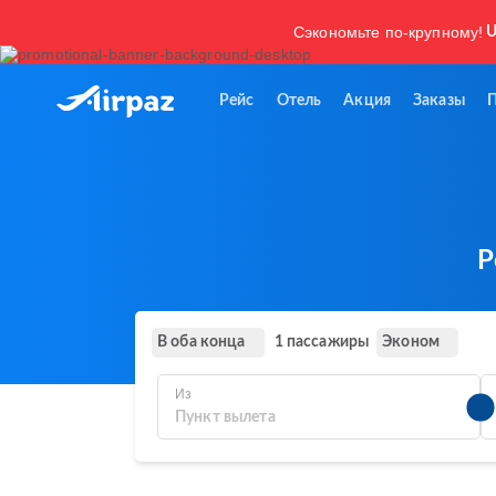
Сэкономьте по-крупному!
U
Рейс
Отель
Акция
Заказы
Р
В оба конца
Эконом
1 пассажиры
Из