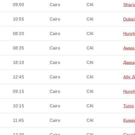
09:00
Cairo
CAI
Sharj
10:55
Cairo
CAI
Dubai
08:20
Cairo
CAI
Hurg
08:35
Cairo
CAI
Амма
18:10
Cairo
CAI
Дакка
12:45
Cairo
CAI
Абу Д
09:15
Cairo
CAI
Hurg
10:15
Cairo
CAI
Tunis
11:45
Cairo
CAI
Kuwai
12:30
Cairo
CAI
Casab