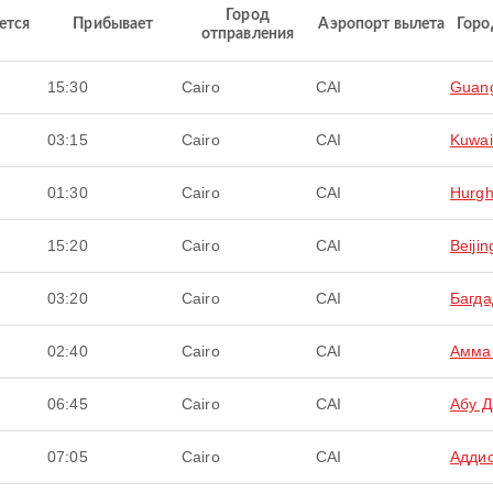
Город
ется
Прибывает
Аэропорт вылета
Горо
отправления
15:30
Cairo
CAI
Guan
03:15
Cairo
CAI
Kuwai
01:30
Cairo
CAI
Hurg
15:20
Cairo
CAI
Beijin
03:20
Cairo
CAI
Багда
02:40
Cairo
CAI
Амма
06:45
Cairo
CAI
Абу Д
07:05
Cairo
CAI
Адди