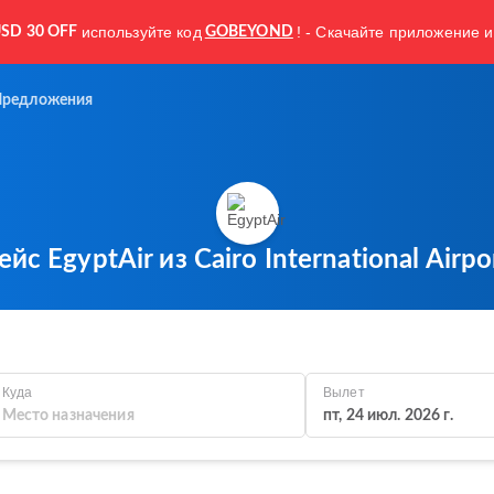
используйте код
! - Скачайте приложение и
SD 30 OFF
GOBEYOND
Предложения
ейс EgyptAir из Cairo International Airpo
Куда
Вылет
пт, 24 июл. 2026 г.