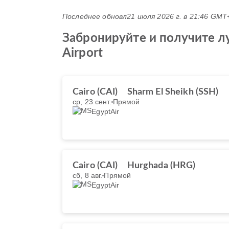
Последнее обновл
21 июля 2026 г. в 21:46 GMT
Забронируйте и получите лу
Airport
Cairo (CAI)
Sharm El Sheikh (SSH)
ср, 23 сент.
Прямой
EgyptAir
Cairo (CAI)
Hurghada (HRG)
сб, 8 авг.
Прямой
EgyptAir