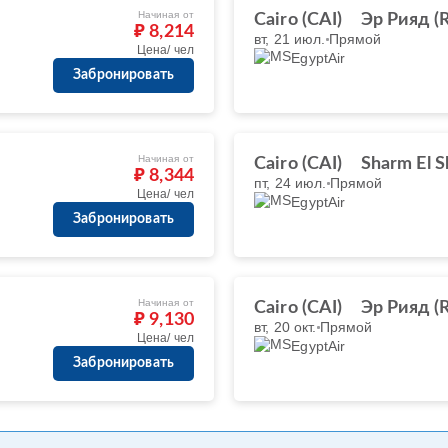
Начиная от
Cairo (CAI)
Эр Рияд (
₽ 8,214
вт, 21 июл.
Прямой
Цена/ чел
EgyptAir
Забронировать
Начиная от
Cairo (CAI)
Sharm El S
₽ 8,344
пт, 24 июл.
Прямой
Цена/ чел
EgyptAir
Забронировать
Начиная от
Cairo (CAI)
Эр Рияд (
₽ 9,130
вт, 20 окт.
Прямой
Цена/ чел
EgyptAir
Забронировать