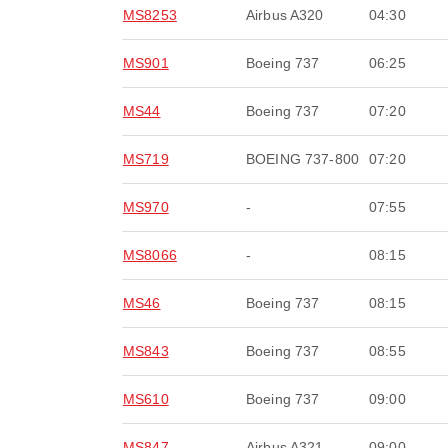
MS8253
Airbus A320
04:30
MS901
Boeing 737
06:25
MS44
Boeing 737
07:20
MS719
BOEING 737-800
07:20
MS970
-
07:55
MS8066
-
08:15
MS46
Boeing 737
08:15
MS843
Boeing 737
08:55
MS610
Boeing 737
09:00
MS847
Airbus A321
09:00