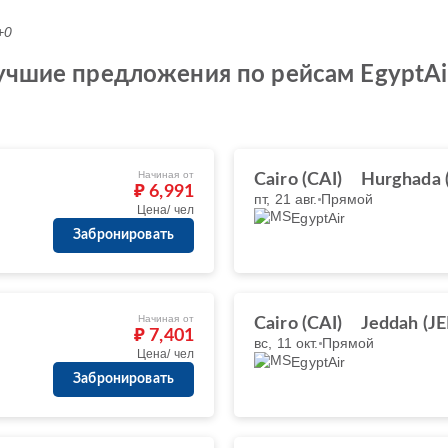
+0
чшие предложения по рейсам EgyptAir и
Начиная от
Cairo (CAI)
Hurghada 
₽ 6,991
пт, 21 авг.
Прямой
Цена/ чел
EgyptAir
Забронировать
Начиная от
Cairo (CAI)
Jeddah (JE
₽ 7,401
вс, 11 окт.
Прямой
Цена/ чел
EgyptAir
Забронировать