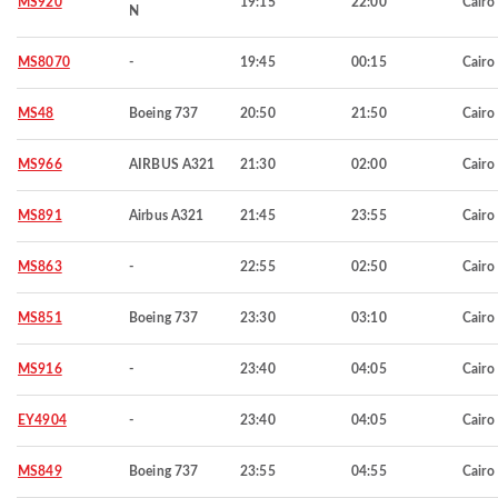
MS920
19:15
22:00
Cairo
N
MS8070
-
19:45
00:15
Cairo
MS48
Boeing 737
20:50
21:50
Cairo
MS966
AIRBUS A321
21:30
02:00
Cairo
MS891
Airbus A321
21:45
23:55
Cairo
MS863
-
22:55
02:50
Cairo
MS851
Boeing 737
23:30
03:10
Cairo
MS916
-
23:40
04:05
Cairo
EY4904
-
23:40
04:05
Cairo
MS849
Boeing 737
23:55
04:55
Cairo