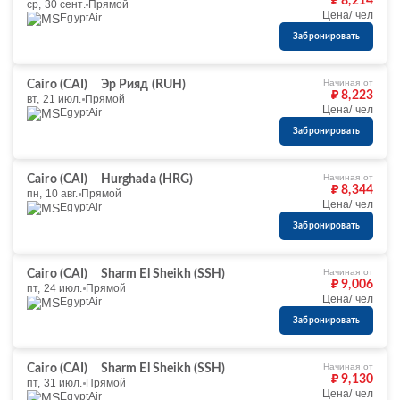
₽ 8,214
ср, 30 сент.
Прямой
Цена/ чел
EgyptAir
Забронировать
Начиная от
Cairo (CAI)
Эр Рияд (RUH)
₽ 8,223
вт, 21 июл.
Прямой
Цена/ чел
EgyptAir
Забронировать
Начиная от
Cairo (CAI)
Hurghada (HRG)
₽ 8,344
пн, 10 авг.
Прямой
Цена/ чел
EgyptAir
Забронировать
Начиная от
Cairo (CAI)
Sharm El Sheikh (SSH)
₽ 9,006
пт, 24 июл.
Прямой
Цена/ чел
EgyptAir
Забронировать
Начиная от
Cairo (CAI)
Sharm El Sheikh (SSH)
₽ 9,130
пт, 31 июл.
Прямой
Цена/ чел
EgyptAir