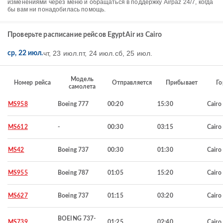
изменениями через меню и обращаться в поддержку Airpaz 24/7, когда
бы вам ни понадобилась помощь.
Проверьте расписание рейсов EgyptAir из Cairo
чт, 23 июл.
пт, 24 июл.
сб, 25 июл.
ср, 22 июл.
Модель
Номер рейса
Отправляется
Прибывает
Го
самолета
MS958
Boeing 777
00:20
15:30
Cairo
MS612
-
00:30
03:15
Cairo
MS42
Boeing 737
00:30
01:30
Cairo
MS955
Boeing 787
01:05
15:20
Cairo
MS627
Boeing 737
01:15
03:20
Cairo
BOEING 737-
MS739
01:25
02:40
Cairo