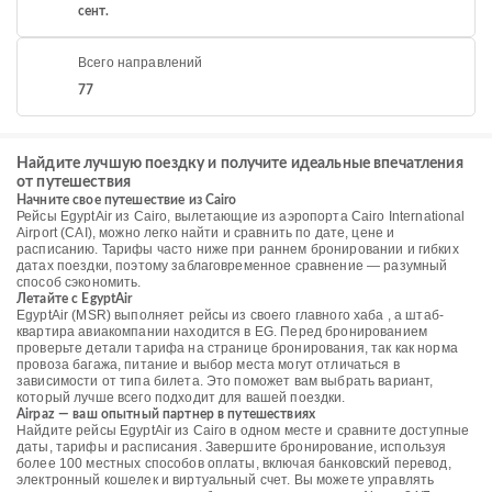
сент.
Всего направлений
77
Найдите лучшую поездку и получите идеальные впечатления
от путешествия
Начните свое путешествие из Cairo
Рейсы EgyptAir из Cairo, вылетающие из аэропорта Cairo International
Airport (CAI), можно легко найти и сравнить по дате, цене и
расписанию. Тарифы часто ниже при раннем бронировании и гибких
датах поездки, поэтому заблаговременное сравнение — разумный
способ сэкономить.
Летайте с EgyptAir
EgyptAir (MSR) выполняет рейсы из своего главного хаба , а штаб-
квартира авиакомпании находится в EG. Перед бронированием
проверьте детали тарифа на странице бронирования, так как норма
провоза багажа, питание и выбор места могут отличаться в
зависимости от типа билета. Это поможет вам выбрать вариант,
который лучше всего подходит для вашей поездки.
Airpaz — ваш опытный партнер в путешествиях
Найдите рейсы EgyptAir из Cairo в одном месте и сравните доступные
даты, тарифы и расписания. Завершите бронирование, используя
более 100 местных способов оплаты, включая банковский перевод,
электронный кошелек и виртуальный счет. Вы можете управлять