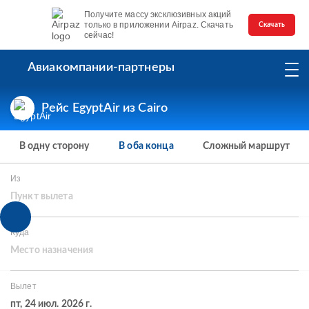
Получите массу эксклюзивных акций
только в приложении Airpaz. Скачать
Скачать
сейчас!
Авиакомпании-партнеры
Рейс EgyptAir из Cairo
В одну сторону
В оба конца
Сложный маршрут
Из
Пункт вылета
Куда
Место назначения
Вылет
пт, 24 июл. 2026 г.