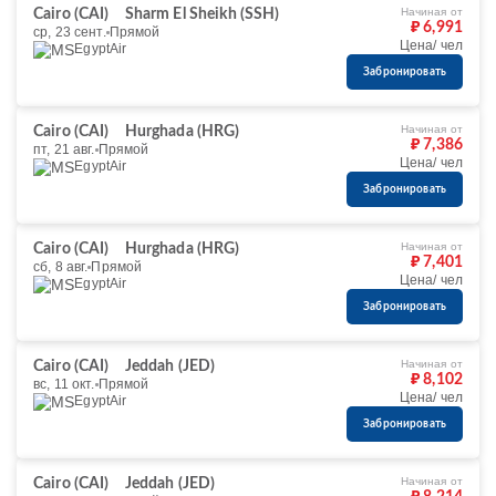
Начиная от
Cairo (CAI)
Sharm El Sheikh (SSH)
₽ 6,991
ср, 23 сент.
Прямой
Цена/ чел
EgyptAir
Забронировать
Начиная от
Cairo (CAI)
Hurghada (HRG)
₽ 7,386
пт, 21 авг.
Прямой
Цена/ чел
EgyptAir
Забронировать
Начиная от
Cairo (CAI)
Hurghada (HRG)
₽ 7,401
сб, 8 авг.
Прямой
Цена/ чел
EgyptAir
Забронировать
Начиная от
Cairo (CAI)
Jeddah (JED)
₽ 8,102
вс, 11 окт.
Прямой
Цена/ чел
EgyptAir
Забронировать
Начиная от
Cairo (CAI)
Jeddah (JED)