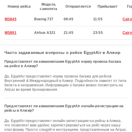
Модель
Номер рейса
Отправляется
Прибывает
Го
самолета
MS845
Boeing 737
09:45
11:55
Cairo
MS891
Airbus A321
21:45
23:55
Cairo
Часто задаваемые вопросы о рейсе EgyptAir в Алжир
Предоставляет ли авиакомпания EgyptAir норму провоза багажа
на рейсе в Алжир?
Да, EgyptAir предоставляет норму провоза багажа для рейсов
Внутренний & Международный в Алжир. Подробности зависят от типа
билета и направления. Информацию о багаже можно посмотреть на
Airpaz во время бронирования.
Предоставляет ли авиакомпания EgyptAir онлайн-регистрацию на
рейсы в Алжир?
Да, EgyptAir предоставляет онлайн-регистрацию на рейсы в Алжир,
что позволяет вам удобно зарегистрироваться на рейс через нашу
платформу. Просто следуйте инструкциям, представленным на Airpaz,