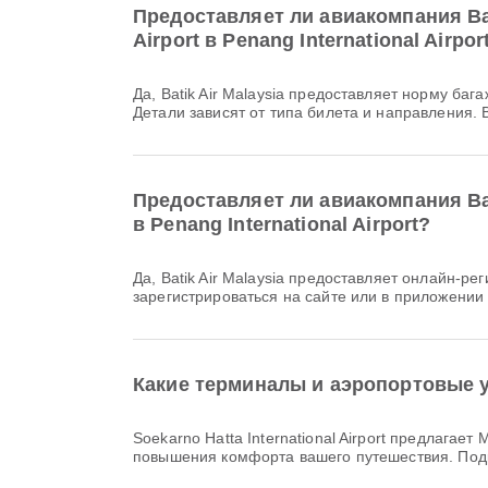
Предоставляет ли авиакомпания Bati
Airport в Penang International Airpor
Да, Batik Air Malaysia предоставляет норму багажа для рейсов Внутренний & Международный из Soekarno Hatta International Airport в Penang International Airport.
Детали зависят от типа билета и направления.
Предоставляет ли авиакомпания Bati
в Penang International Airport?
Да, Batik Air Malaysia предоставляет онлайн-регистрацию на рейс из Soekarno Hatta International Airport в Penang International Airport. Вы можете
зарегистрироваться на сайте или в приложении
Какие терминалы и аэропортовые удо
Soekarno Hatta International Airport предлагает Магазин беспошлинной торговли, Место для курения, Молитвенная комната и множество других удобств для
повышения комфорта вашего путешествия. Под