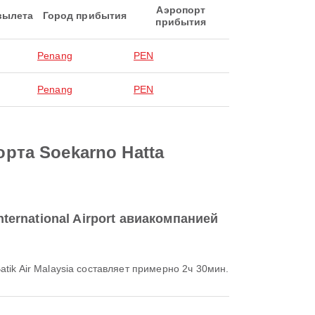
Аэропорт
вылета
Город прибытия
прибытия
Penang
PEN
Penang
PEN
орта Soekarno Hatta
nternational Airport авиакомпанией
Batik Air Malaysia составляет примерно 2ч 30мин.