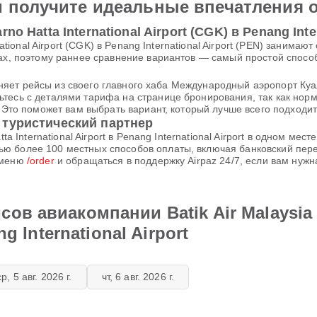
и получите идеальные впечатления 
o Hatta International Airport (CGK) в Penang Inter
rnational Airport (CGK) в Penang International Airport (PEN) заним
тах, поэтому раннее сравнение вариантов — самый простой спосо
ыполняет рейсы из своего главного хаба Международный аэропорт К
ьтесь с деталями тарифа на странице бронирования, так как но
. Это поможет вам выбрать вариант, который лучше всего подходи
 туристический партнер
ta International Airport в Penang International Airport в одном ме
ью более 100 местных способов оплаты, включая банковский пе
 меню
/order
и обращаться в поддержку Airpaz 24/7, если вам нуж
ов авиакомпании Batik Air Malaysia 
ng International Airport
ср, 5 авг. 2026 г.
чт, 6 авг. 2026 г.