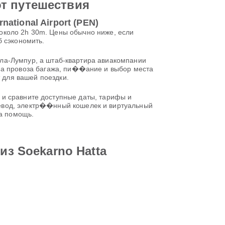
от путешествия
national Airport (PEN)
ают около 2h 30m. Цены обычно ниже, если
б сэкономить.
уала-Лумпур, а штаб-квартира авиакомпании
рма провоза багажа, пи��ание и выбор места
т для вашей поездки.
сте и сравните доступные даты, тарифы и
ревод, электр��нный кошелек и виртуальный
на помощь.
из Soekarno Hatta