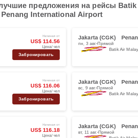
учшие предложения на рейсы Batik A
в Penang International Airport
Начиная от
Jakarta (CGK)
Penan
US$ 114.56
пн, 3 авг.
Прямой
Цена/ чел
Batik Air Mala
Забронировать
Начиная от
Jakarta (CGK)
Penan
US$ 116.06
вс, 9 авг.
Прямой
Цена/ чел
Batik Air Mala
Забронировать
Начиная от
Jakarta (CGK)
Penan
US$ 116.18
вт, 11 авг.
Прямой
Цена/ чел
Batik Air Mala