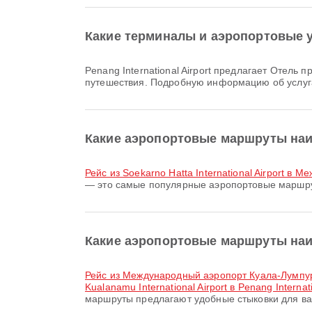
Какие терминалы и аэропортовые уд
Penang International Airport предлагает Отель при аэропорте, Клиники и аптеки, Поезд и множество других удобств для повышения комфорта вашего
путешествия. Подробную информацию об услуг
Какие аэропортовые маршруты наибо
рейс из Soekarno Hatta International Airport 
— это самые популярные аэропортовые маршруты
Какие аэропортовые маршруты наибо
рейс из Международный аэропорт Куала-Лумпур в
Kualanamu International Airport в Penang Internati
маршруты предлагают удобные стыковки для ва