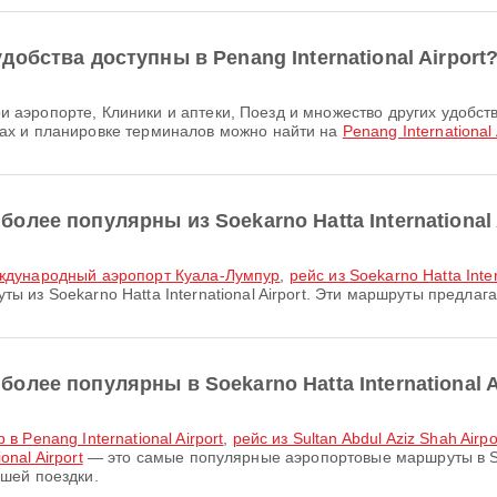
обства доступны в Penang International Airport
ах и планировке терминалов можно найти на
Penang International 
лее популярны из Soekarno Hatta International 
в Международный аэропорт Куала-Лумпур
,
рейс из Soekarno Hatta Intern
 из Soekarno Hatta International Airport. Эти маршруты предлаг
лее популярны в Soekarno Hatta International A
 Penang International Airport
,
рейс из Sultan Abdul Aziz Shah Airpo
onal Airport
— это самые популярные аэропортовые маршруты в Soeka
шей поездки.