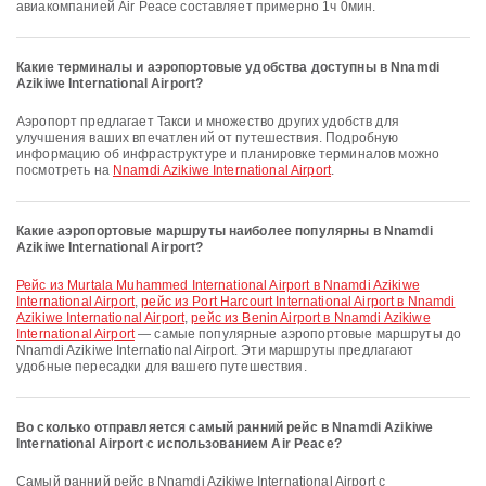
авиакомпанией Air Peace составляет примерно 1ч 0мин.
Какие терминалы и аэропортовые удобства доступны в Nnamdi
Azikiwe International Airport?
Аэропорт предлагает Такси и множество других удобств для
улучшения ваших впечатлений от путешествия. Подробную
информацию об инфраструктуре и планировке терминалов можно
посмотреть на
Nnamdi Azikiwe International Airport
.
Какие аэропортовые маршруты наиболее популярны в Nnamdi
Azikiwe International Airport?
рейс из Murtala Muhammed International Airport в Nnamdi Azikiwe
International Airport
,
рейс из Port Harcourt International Airport в Nnamdi
Azikiwe International Airport
,
рейс из Benin Airport в Nnamdi Azikiwe
International Airport
— самые популярные аэропортовые маршруты до
Nnamdi Azikiwe International Airport. Эти маршруты предлагают
удобные пересадки для вашего путешествия.
Во сколько отправляется самый ранний рейс в Nnamdi Azikiwe
International Airport с использованием Air Peace?
Самый ранний рейс в Nnamdi Azikiwe International Airport с