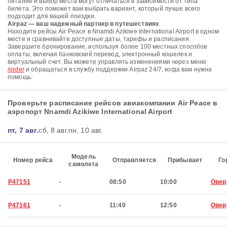
питание и выбор места могут отличаться в зависимости от типа
билета. Это поможет вам выбрать вариант, который лучше всего
подходит для вашей поездки.
Airpaz — ваш надежный партнер в путешествиях
Находите рейсы Air Peace в Nnamdi Azikiwe International Airport в одном
месте и сравнивайте доступные даты, тарифы и расписания.
Завершите бронирование, используя более 100 местных способов
оплаты, включая банковский перевод, электронный кошелек и
виртуальный счет. Вы можете управлять изменениями через меню
/order
и обращаться в службу поддержки Airpaz 24/7, когда вам нужна
помощь.
Проверьте расписание рейсов авиакомпании Air Peace в
аэропорт Nnamdi Azikiwe International Airport
пт, 7 авг.
сб, 8 авг.
пн, 10 авг.
Модель
Номер рейса
Отправляется
Прибывает
Го
самолета
P47151
-
08:50
10:00
Овер
P47161
-
11:40
12:50
Овер