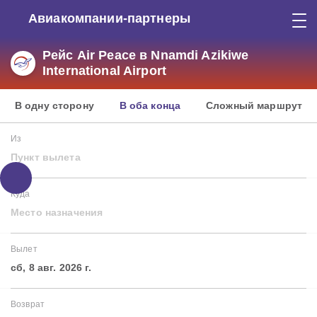
Авиакомпании-партнеры
Рейс Air Peace в Nnamdi Azikiwe
International Airport
В одну сторону
В оба конца
Сложный маршрут
Из
Пункт вылета
Куда
Место назначения
Вылет
сб, 8 авг. 2026 г.
Возврат