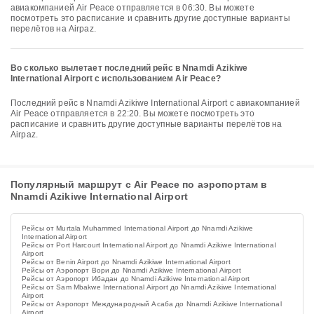
авиакомпанией Air Peace отправляется в 06:30. Вы можете
посмотреть это расписание и сравнить другие доступные варианты
перелётов на Airpaz.
Во сколько вылетает последний рейс в Nnamdi Azikiwe
International Airport с использованием Air Peace?
Последний рейс в Nnamdi Azikiwe International Airport с авиакомпанией
Air Peace отправляется в 22:20. Вы можете посмотреть это
расписание и сравнить другие доступные варианты перелётов на
Airpaz.
Популярный маршрут с Air Peace по аэропортам в
Nnamdi Azikiwe International Airport
Рейсы от Murtala Muhammed International Airport до Nnamdi Azikiwe
International Airport
Рейсы от Port Harcourt International Airport до Nnamdi Azikiwe International
Airport
Рейсы от Benin Airport до Nnamdi Azikiwe International Airport
Рейсы от Аэропорт Вори до Nnamdi Azikiwe International Airport
Рейсы от Аэропорт Ибадан до Nnamdi Azikiwe International Airport
Рейсы от Sam Mbakwe International Airport до Nnamdi Azikiwe International
Airport
Рейсы от Аэропорт Международный Асаба до Nnamdi Azikiwe International
Airport