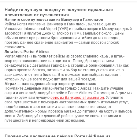
Найдите лучшую поездку и получите идеальные
впечатления от путешествия
Начните свое путешествие из Ванкувер в Гамильтон
Рейсы Porter Airlines из Ванкувер в Гамильтон, вылетающие из
Vancouver International Airport (YVR) и прибывающие в Международный
аэропорт Гамильтон Джон С. Монро (YHM), занимают около . Цены
обычно ниже при раннем бронировании и гибких датах поездки,
поэтому раннее сравнение вариантов — самый простой способ
сэкономить.
Летайте с Porter Airlines
Porter Airlines () выполняет рейсы из своего главного хаба , а штаб-
квартира авиакомпании находится в . Перед бронированием
ознакомьтесь с деталями тарифа на странице бронирования, так как
норма провоза багажа, питание и выбор места могут отличаться в
зависимости от типа билета. Это поможет вам выбрать вариант,
который лучше всего подходит для вашей поездки.
Airpaz — ваш надежный партнер в путешествиях
Покупайте дешевые авиабилеты только с Airpaz. Найдите лучшие
акции и легко забронируйте рейс с Porter Airlines. С помощью Airpaz мы
гарантируем вам лучшую
рейс из Ванкувер в Гамильтон
. Улучшите
свое путешествие с помощью настраиваемых дополнительных услуг,
подобранных в соответствии с вашими предпочтениями, от
дополнительной нормы провоза багажа до питания на борту и выбора
места. Забронируйте дешевый рейс с лучшими впечатлениями от
путешествия и непревзойденной экономией.
Проверьте расписание рейсов Porter Airlines из