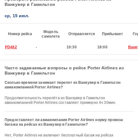
Ванкувер в Гамильтон
ср, 15 июл.
Модель
Номер рейса
Отправляется
Прибывает
Го
самолета
PD482
-
10:30
18:00
Ванк
Часто задаваемые вопросы о рейсе Porter Airlines из
Ванкувер в Гамильтон
Сколько времени занимает перелет из Ванкувер в Гамильтон
авиакомпанией Porter Airlines?
Продолжительность перелёта из Ванкувер в Гамильтон
авиакомпанией Porter Airlines составляет примерно 4ч 30мин.
Предоставляет ли авиакомпания Porter Airlines норму провоза
багажа на рейсах из Ванкувер в Гамильтон?
Нет, Porter Airlines не включает бесплатный багаж на рейсах