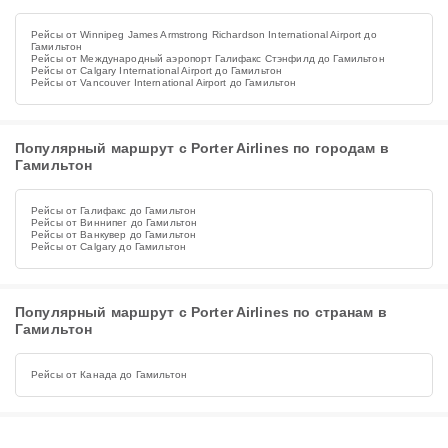
Рейсы от Winnipeg James Armstrong Richardson International Airport до
Гамильтон
Рейсы от Международный аэропорт Галифакс Стэнфилд до Гамильтон
Рейсы от Calgary International Airport до Гамильтон
Рейсы от Vancouver International Airport до Гамильтон
Популярный маршрут с Porter Airlines по городам в
Гамильтон
Рейсы от Галифакс до Гамильтон
Рейсы от Виннипег до Гамильтон
Рейсы от Ванкувер до Гамильтон
Рейсы от Calgary до Гамильтон
Популярный маршрут с Porter Airlines по странам в
Гамильтон
Рейсы от Канада до Гамильтон