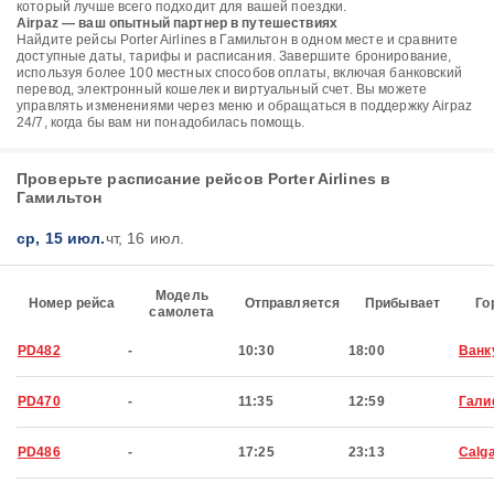
который лучше всего подходит для вашей поездки.
Airpaz — ваш опытный партнер в путешествиях
Найдите рейсы Porter Airlines в Гамильтон в одном месте и сравните
доступные даты, тарифы и расписания. Завершите бронирование,
используя более 100 местных способов оплаты, включая банковский
перевод, электронный кошелек и виртуальный счет. Вы можете
управлять изменениями через меню и обращаться в поддержку Airpaz
24/7, когда бы вам ни понадобилась помощь.
Проверьте расписание рейсов Porter Airlines в
Гамильтон
ср, 15 июл.
чт, 16 июл.
Модель
Номер рейса
Отправляется
Прибывает
Го
самолета
PD482
-
10:30
18:00
Ванк
PD470
-
11:35
12:59
Гали
PD486
-
17:25
23:13
Calg