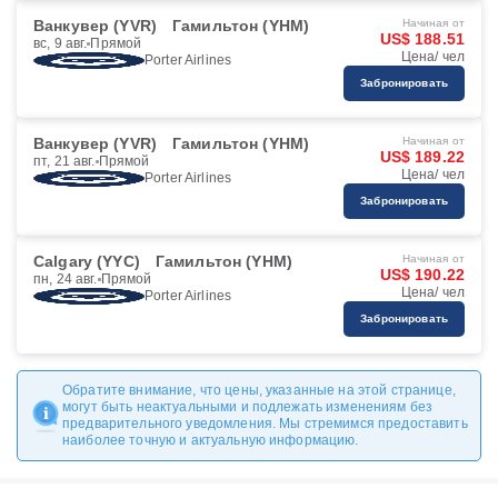
Ванкувер (YVR)
Гамильтон (YHM)
Начиная от
US$ 188.51
вс, 9 авг.
Прямой
Цена/ чел
Porter Airlines
Забронировать
Ванкувер (YVR)
Гамильтон (YHM)
Начиная от
US$ 189.22
пт, 21 авг.
Прямой
Цена/ чел
Porter Airlines
Забронировать
Calgary (YYC)
Гамильтон (YHM)
Начиная от
US$ 190.22
пн, 24 авг.
Прямой
Цена/ чел
Porter Airlines
Забронировать
Обратите внимание, что цены, указанные на этой странице,
могут быть неактуальными и подлежать изменениям без
предварительного уведомления. Мы стремимся предоставить
наиболее точную и актуальную информацию.