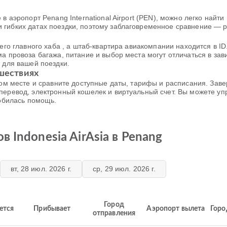
в аэропорт Penang International Airport (PEN), можно легко найти
 гибких датах поездки, поэтому заблаговременное сравнение — 
оего главного хаба , а штаб-квартира авиакомпании находится в 
а провоза багажа, питание и выбор места могут отличаться в зав
 для вашей поездки.
ешествиях
дном месте и сравните доступные даты, тарифы и расписания. Зав
 перевод, электронный кошелек и виртуальный счет. Вы можете у
добилась помощь.
 Indonesia AirAsia в Penang
вт, 28 июл. 2026 г.
ср, 29 июл. 2026 г.
Город
ется
Прибывает
Аэропорт вылета
Горо
отправления