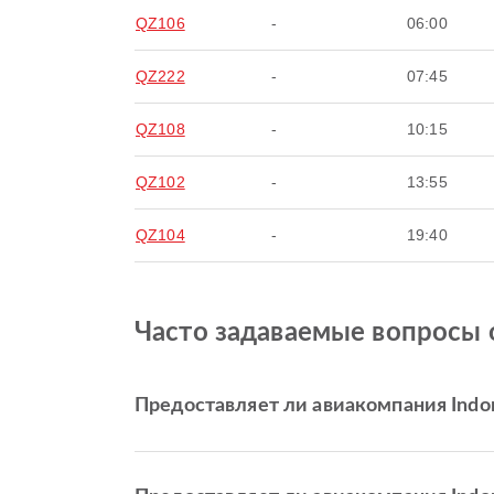
QZ106
-
06:00
QZ222
-
07:45
QZ108
-
10:15
QZ102
-
13:55
QZ104
-
19:40
Часто задаваемые вопросы о 
Предоставляет ли авиакомпания Indon