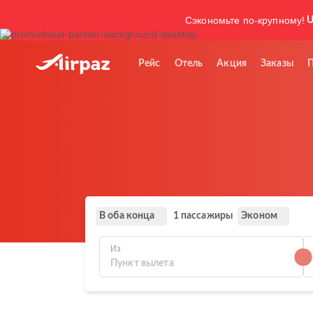
Сэкономьте по-крупному!
U
Рейс
Отель
Акция
Заказы
В оба конца
Эконом
1 пассажиры
Из