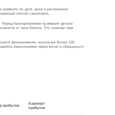
 и сравнить по дате, цене и расписанию.
разумный способ сэкономить.
ID. Перед бронированием проверьте детали
исимости от типа билета. Это поможет вам
ершите бронирование, используя более 100
правлять изменениями через меню и обращаться
Аэропорт
д прибытия
прибытия