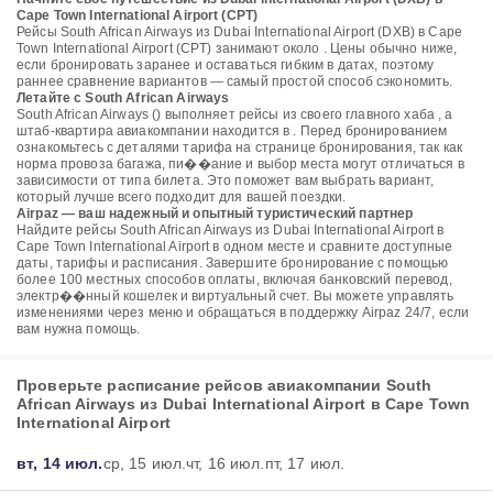
Cape Town International Airport (CPT)
Рейсы South African Airways из Dubai International Airport (DXB) в Cape
Town International Airport (CPT) занимают около . Цены обычно ниже,
если бронировать заранее и оставаться гибким в датах, поэтому
раннее сравнение вариантов — самый простой способ сэкономить.
Летайте с South African Airways
South African Airways () выполняет рейсы из своего главного хаба , а
штаб-квартира авиакомпании находится в . Перед бронированием
ознакомьтесь с деталями тарифа на странице бронирования, так как
норма провоза багажа, пи��ание и выбор места могут отличаться в
зависимости от типа билета. Это поможет вам выбрать вариант,
который лучше всего подходит для вашей поездки.
Airpaz — ваш надежный и опытный туристический партнер
Найдите рейсы South African Airways из Dubai International Airport в
Cape Town International Airport в одном месте и сравните доступные
даты, тарифы и расписания. Завершите бронирование с помощью
более 100 местных способов оплаты, включая банковский перевод,
электр��нный кошелек и виртуальный счет. Вы можете управлять
изменениями через меню и обращаться в поддержку Airpaz 24/7, если
вам нужна помощь.
Проверьте расписание рейсов авиакомпании South
African Airways из Dubai International Airport в Cape Town
International Airport
вт, 14 июл.
ср, 15 июл.
чт, 16 июл.
пт, 17 июл.