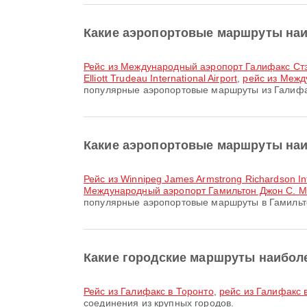
Какие аэропортовые маршруты наи
рейс из Международный аэропорт Галифакс Стэнф
Elliott Trudeau International Airport
,
рейс из Межд
популярные аэропортовые маршруты из Галифа
Какие аэропортовые маршруты наи
рейс из Winnipeg James Armstrong Richardson 
Международный аэропорт Гамильтон Джон С. 
популярные аэропортовые маршруты в Гамильт
Какие городские маршруты наибол
рейс из Галифакс в Торонто
,
рейс из Галифакс 
соединения из крупных городов.