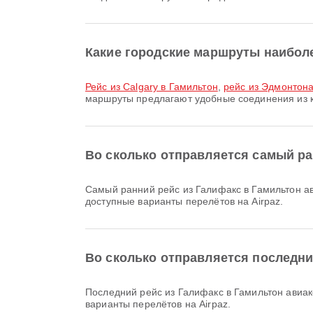
Какие городские маршруты наибол
рейс из Calgary в Гамильтон
,
рейс из Эдмонтона
маршруты предлагают удобные соединения из к
Во сколько отправляется самый ра
Самый ранний рейс из Галифакс в Гамильтон авиакомпанией Air Transat отправляется в 11:35. Вы можете посмотреть это расписание и сравнить другие
доступные варианты перелётов на Airpaz.
Во сколько отправляется последний
Последний рейс из Галифакс в Гамильтон авиакомпанией Air Transat отправляется в 18:15. Вы можете посмотреть это расписание и сравнить другие доступные
варианты перелётов на Airpaz.