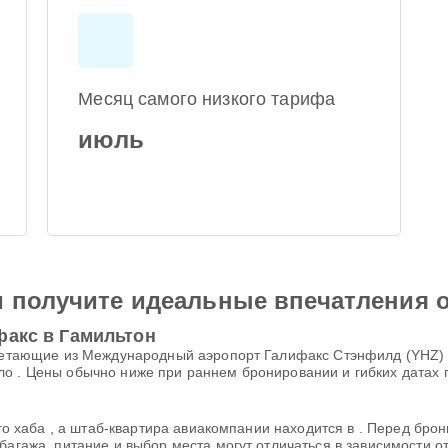
Месяц самого низкого тарифа
июль
и получите идеальные впечатления 
факс в Гамильтон
 вылетающие из Международный аэропорт Галифакс Стэнфилд (YH
о . Цены обычно ниже при раннем бронировании и гибких датах 
ного хаба , а штаб-квартира авиакомпании находится в . Перед бр
багажа, питание и выбор места могут отличаться в зависимости о