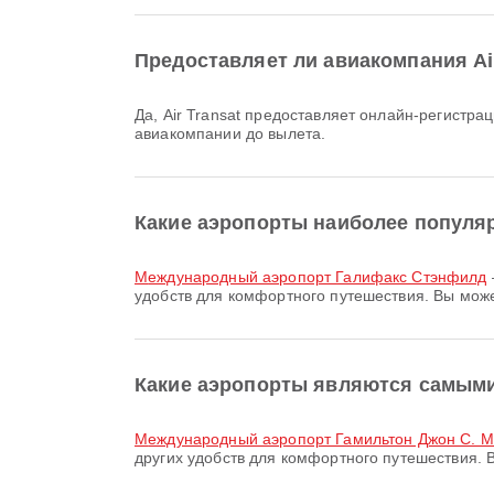
Предоставляет ли авиакомпания Ai
Да, Air Transat предоставляет онлайн-регистрацию на рейс из Галифакс в Гамильтон. Вы можете зарегистрироваться на рейс через веб-сайт или приложение
авиакомпании до вылета.
Какие аэропорты наиболее популя
Международный аэропорт Галифакс Стэнфилд
удобств для комфортного путешествия. Вы може
Какие аэропорты являются самыми
Международный аэропорт Гамильтон Джон С. 
других удобств для комфортного путешествия. 