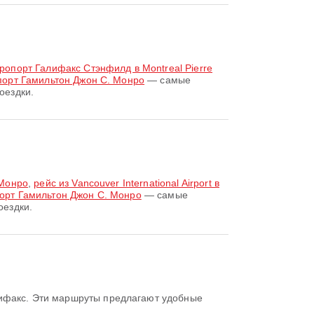
опорт Галифакс Стэнфилд в Montreal Pierre
орт Гамильтон Джон С. Монро
— самые
оездки.
 Монро
,
рейс из Vancouver International Airport в
опорт Гамильтон Джон С. Монро
— самые
оездки.
ифакс. Эти маршруты предлагают удобные