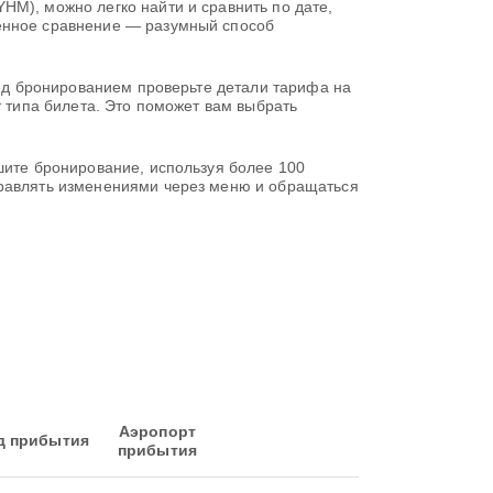
HM), можно легко найти и сравнить по дате,
менное сравнение — разумный способ
еред бронированием проверьте детали тарифа на
т типа билета. Это поможет вам выбрать
шите бронирование, используя более 100
правлять изменениями через меню и обращаться
Аэропорт
д прибытия
прибытия