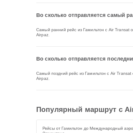
Во сколько отправляется самый ра
Самый ранний рейс из Гамильтон с Air Transat отправляется в 07:25. Вы можете посмотреть это расписание и сравнить другие доступные варианты рейсов на
Airpaz.
Во сколько отправляется последний
Самый поздний рейс из Гамильтон с Air Transat отправляется в 20:35. Вы можете посмотреть это расписание и сравнить другие доступные варианты рейсов на
Airpaz.
Популярный маршрут с Air
Рейсы от Гамильтон до Международный аэр