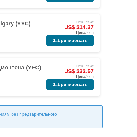
Начиная от
lgary (YYC)
US$ 214.37
Цена/ чел
Забронировать
Начиная от
монтона (YEG)
US$ 232.57
Цена/ чел
Забронировать
ениям без предварительного