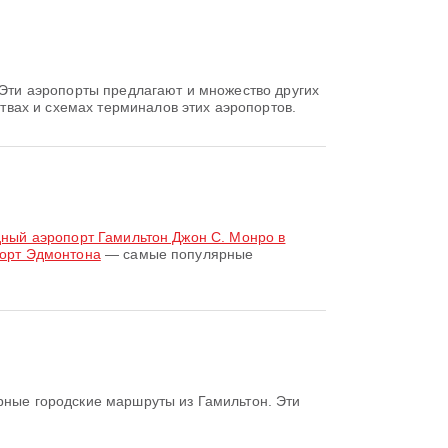
Эти аэропорты предлагают и множество других
вах и схемах терминалов этих аэропортов.
ный аэропорт Гамильтон Джон С. Монро в
порт Эдмонтона
— самые популярные
ные городские маршруты из Гамильтон. Эти