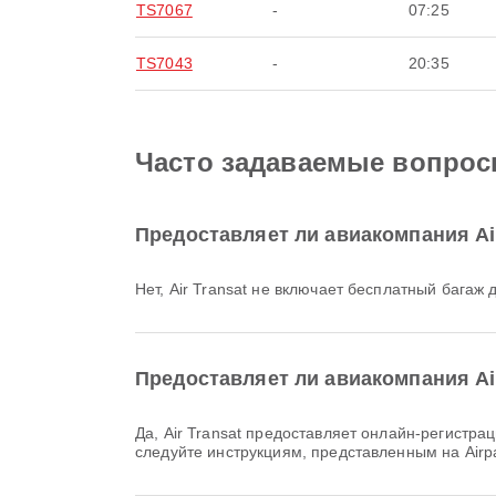
TS7067
-
07:25
TS7043
-
20:35
Часто задаваемые вопросы
Предоставляет ли авиакомпания Air
Нет, Air Transat не включает бесплатный баг
Предоставляет ли авиакомпания Ai
Да, Air Transat предоставляет онлайн-регистрацию на рейсы из Гамильтон, что позволяет вам удобно зарегистрироваться на рейс через нашу платформу. Просто
следуйте инструкциям, представленным на Airp