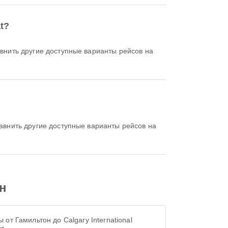
t?
н
 от Гамильтон до Calgary International