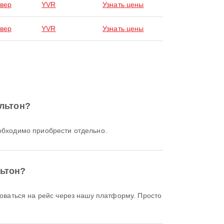
вер
YVR
Узнать цены
вер
YVR
Узнать цены
ильтон?
еобходимо приобрести отдельно.
льтон?