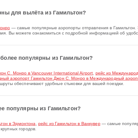
рны для вылёта из Гамильтон?
Монро
— самые популярные аэропорты отправления в Гамильтон. 
вия. Вы можете ознакомиться с подробной информацией об удобст
более популярны из Гамильтон?
 С. Монро в Vancouver International Airport
,
рейс из Международ
дный аэропорт Гамильтон Джон С. Монро в Международный аэро
шруты обеспечивают удобные стыковки для вашей поездки.
ее популярны из Гамильтон?
ьтон в Эдмонтона
,
рейс из Гамильтон в Ванкувер
— самые популяр
крупных городов.