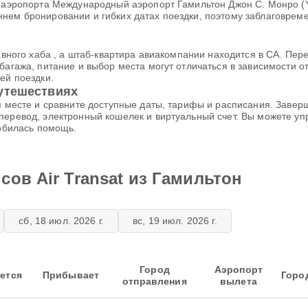
з аэропорта Международный аэропорт Гамильтон Джон С. Монро (Y
ннем бронировании и гибких датах поездки, поэтому заблаговре
лавного хаба , а штаб-квартира авиакомпании находится в CA. П
багажа, питание и выбор места могут отличаться в зависимости о
ей поездки.
путешествиях
ом месте и сравните доступные даты, тарифы и расписания. Завер
 перевод, электронный кошелек и виртуальный счет. Вы можете у
добилась помощь.
сов Air Transat из Гамильтон
сб, 18 июл. 2026 г.
вс, 19 июл. 2026 г.
Город
Аэропорт
ется
Прибывает
Горо
отправления
вылета