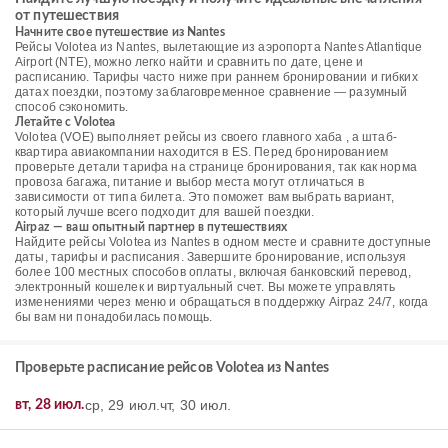
от путешествия
Начните свое путешествие из Nantes
Рейсы Volotea из Nantes, вылетающие из аэропорта Nantes Atlantique
Airport (NTE), можно легко найти и сравнить по дате, цене и
расписанию. Тарифы часто ниже при раннем бронировании и гибких
датах поездки, поэтому заблаговременное сравнение — разумный
способ сэкономить.
Летайте с Volotea
Volotea (VOE) выполняет рейсы из своего главного хаба , а штаб-
квартира авиакомпании находится в ES. Перед бронированием
проверьте детали тарифа на странице бронирования, так как норма
провоза багажа, питание и выбор места могут отличаться в
зависимости от типа билета. Это поможет вам выбрать вариант,
который лучше всего подходит для вашей поездки.
Airpaz — ваш опытный партнер в путешествиях
Найдите рейсы Volotea из Nantes в одном месте и сравните доступные
даты, тарифы и расписания. Завершите бронирование, используя
более 100 местных способов оплаты, включая банковский перевод,
электронный кошелек и виртуальный счет. Вы можете управлять
изменениями через меню и обращаться в поддержку Airpaz 24/7, когда
бы вам ни понадобилась помощь.
Проверьте расписание рейсов Volotea из Nantes
ср, 29 июл.
чт, 30 июл.
вт, 28 июл.