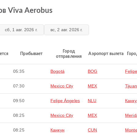
в Viva Aerobus
сб, 1 авг. 2026 г.
вс, 2 авг. 2026 г.
Город
ется
Прибывает
Аэропорт вылета
Горо
отправления
05:35
Bogotá
BOG
Felip
07:30
Mexico City
MEX
Tijua
09:50
Felipe Ángeles
NLU
Канку
08:25
Mexico City
MEX
Merid
08:25
Канкун
CUN
Monte