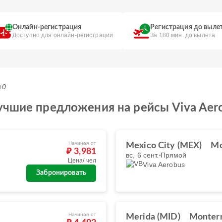
Онлайн-регистрация
Регистрация до выле
Доступно для онлайн-регистрации
За 180 мин. до вылета
+0
учшие предложения на рейсы Viva Aer
Начиная от
Mexico City (MEX)
Mo
₽ 3,981
вс, 6 сент.
Прямой
Цена/ чел
Viva Aerobus
Забронировать
Начиная от
Merida (MID)
Monter