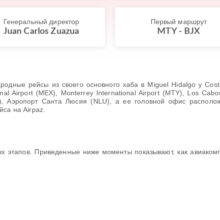
Генеральный директор
Первый маршрут
Juan Carlos Zuazua
MTY - BJX
дные рейсы из своего основного хаба в Miguel Hidalgo y Costilla
onal Airport (MEX), Monterrey International Airport (MTY), Los Cabos
 (CUN), Аэропорт Санта Люсия (NLU), а ее головной офис распо
са на Airpaz.
ых этапов. Приведенные ниже моменты показывают, как авиаком