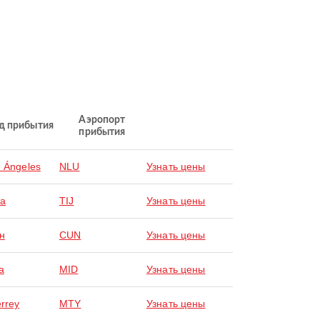
Аэропорт
д прибытия
прибытия
e Ángeles
NLU
Узнать цены
na
TIJ
Узнать цены
н
CUN
Узнать цены
a
MID
Узнать цены
rrey
MTY
Узнать цены