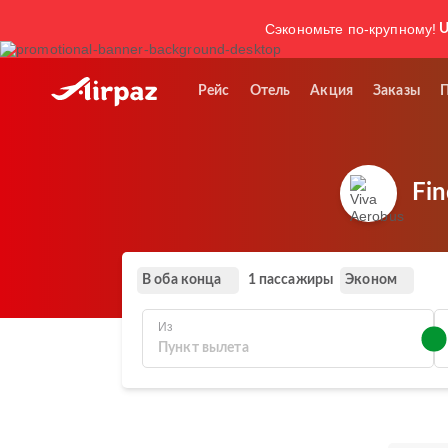
Сэкономьте по-крупному!
U
Рейс
Отель
Акция
Заказы
Fin
В оба конца
Эконом
1 пассажиры
Из