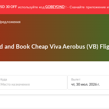
используйте код
! - Скачайте приложение и
SD 30 OFF
GOBEYOND
Предложения
d and Book Cheap Viva Aerobus (VB) Flig
Куда
Вылет
чт, 30 июл. 2026 г.