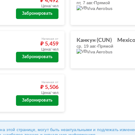
₽ 4,492
пт, 7 авг.
Прямой
Цена/ чел
Viva Aerobus
Забронировать
Начиная от
Канкун (CUN)
Mexico
₽ 5,459
ср, 19 авг.
Прямой
Цена/ чел
Viva Aerobus
Забронировать
Начиная от
₽ 5,506
Цена/ чел
Забронировать
 на этой странице, могут быть неактуальными и подлежать измен
ь наиболее точную и актуальную информацию.