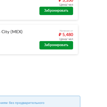
₽ 5,330
Цена/ чел
Забронировать
Начиная от
 City (MEX)
₽ 5,480
Цена/ чел
Забронировать
ениям без предварительного