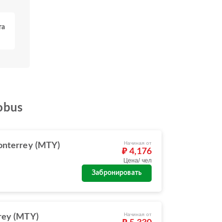
та
obus
Начиная от
nterrey (MTY)
₽ 4,176
Цена/ чел
Забронировать
Начиная от
rey (MTY)