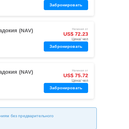
Забронировать
Начиная от
адокия (NAV)
US$ 72.23
Цена/ чел
Забронировать
Начиная от
адокия (NAV)
US$ 75.72
Цена/ чел
Забронировать
ениям без предварительного