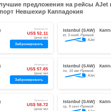
лучшие предложения на рейсы AJet 
эропорт Невшехир Каппадокия
Начиная от
)
Istanbul (SAW)
Капп
US$ 52.11
вт, 3 нояб.
Прямой
Цена/ чел
AJet
Забронировать
Начиная от
)
Istanbul (SAW)
Капп
US$ 57.85
пн, 10 авг.
Прямой
Цена/ чел
AJet
Забронировать
Начиная от
)
Istanbul (SAW)
Капп
US$ 58.72
ср, 9 сент.
Прямой
Цена/ чел
AJet