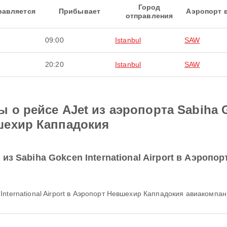
Город
равляется
Прибывает
Аэропорт 
отправления
09:00
Istanbul
SAW
20:20
Istanbul
SAW
о рейсе AJet из аэропорта Sabiha Go
шехир Каппадокия
из Sabiha Gokcen International Airport в Аэроп
International Airport в Аэропорт Невшехир Каппадокия авиакомпа