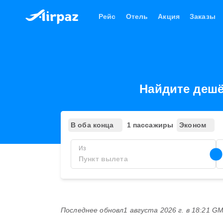
Рейс
Отель
Акция
Заказы
Найдите дешё
В оба конца
1 пассажиры
Эконом
Из
Последнее обновл
1 августа 2026 г. в 18:21 G