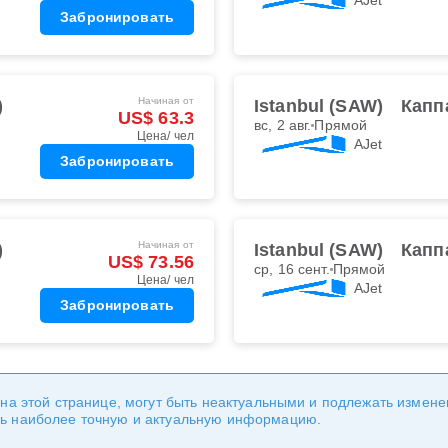
Забронировать
Начиная от
)
Istanbul (SAW)
Капп
US$ 63.3
вс, 2 авг.
Прямой
Цена/ чел
AJet
Забронировать
Начиная от
)
Istanbul (SAW)
Капп
US$ 73.56
ср, 16 сент.
Прямой
Цена/ чел
AJet
Забронировать
 на этой странице, могут быть неактуальными и подлежать измен
ь наиболее точную и актуальную информацию.