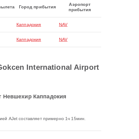
Аэропорт
вылета
Город прибытия
прибытия
Каппадокия
NAV
Каппадокия
NAV
kcen International Airport
орт Невшехир Каппадокия
нией AJet составляет примерно 1ч 15мин.