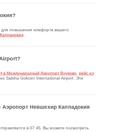
докия?
 Каппадокия
.
Airport?
port в Международный Аэропорт Внуково
,
рейс из
Sabiha Gokcen International Airport. Эти
t в Аэропорт Невшехир Каппадокия