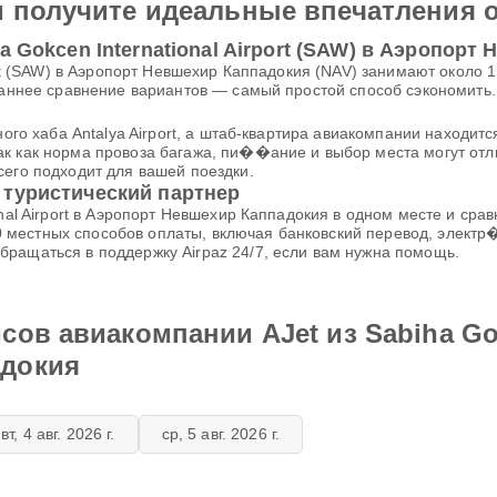
и получите идеальные впечатления 
a Gokcen International Airport (SAW) в Аэропорт
port (SAW) в Аэропорт Невшехир Каппадокия (NAV) занимают около
 раннее сравнение вариантов — самый простой способ сэкономить.
вного хаба Antalya Airport, а штаб-квартира авиакомпании находи
к как норма провоза багажа, пи��ание и выбор места могут отли
сего подходит для вашей поездки.
 туристический партнер
onal Airport в Аэропорт Невшехир Каппадокия в одном месте и ср
местных способов оплаты, включая банковский перевод, электр
ращаться в поддержку Airpaz 24/7, если вам нужна помощь.
ов авиакомпании AJet из Sabiha Gokc
адокия
вт, 4 авг. 2026 г.
ср, 5 авг. 2026 г.