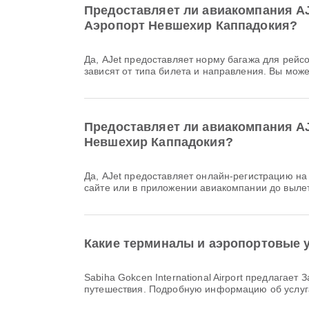
Предоставляет ли авиакомпания AJet
Аэропорт Невшехир Каппадокия?
Да, AJet предоставляет норму багажа для рейсов Внутренний & Международный из Sabiha Gokcen International Airport в Аэропорт Невшехир Каппадокия. Детали
зависят от типа билета и направления. Вы мож
Предоставляет ли авиакомпания AJe
Невшехир Каппадокия?
Да, AJet предоставляет онлайн-регистрацию на рейс из Sabiha Gokcen International Airport в Аэропорт Невшехир Каппадокия. Вы можете зарегистрироваться на
сайте или в приложении авиакомпании до выле
Какие терминалы и аэропортовые уд
Sabiha Gokcen International Airport предлагает Зал отдыха, Молитвенная комната, Парковки и множество других удобств для повышения комфорта вашего
путешествия. Подробную информацию об услуг