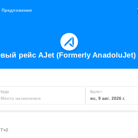
Предложения
вый рейс AJet (Formerly AnadoluJet)
Куда
Вылет
вс, 9 авг. 2026 г.
MT+0