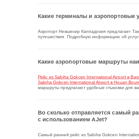
Какие терминалы и аэропортовые 
Аэропорт Невшехир Каппадокия предлагает Такси, Парковки, Служба обмена валюты и множество других удобств для повышения комфорта вашего
путешествия. Подробную информацию об услуг
Какие аэропортовые маршруты наибо
рейс из Sabiha Gokcen International Airport в Bag
Sabiha Gokcen International Airport в Houari Bou
маршруты предлагают удобные стыковки для ва
Во сколько отправляется самый ран
с использованием AJet?
Самый ранний рейс из Sabiha Gokcen International Airport в Аэропорт Невшехир Каппадокия авиакомпанией AJet отправляется в 07:45. Вы можете посмотреть