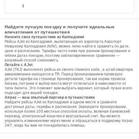
1
Найдите лучшую поездку и получите идеальные
впечатления от путешествия
Начните свое путешествие из Каппадокия
Рейсы AJet из Каппадокия, вылетающие из аэропорта Аэропорт
Невшехир Каппадокия (NAV), можно легко найти и сравнить по дате,
цене и расписанию. Тарифы часто ниже при раннем бронировании и
гибких датах поездки, поэтому заблаговременное сравнение —
разумный способ сэкономить.
Летайте с AJet
AJet (TKJ) выполняет рейсы из своего главного хаба , а штаб-квартира
авиакомпании находится в TR. Перед бронированием проверьте
детали тарифа на странице бронирования, так как норма провоза
багажа, питание и выбор места могут отличаться в зависимости от
типа билета. Это поможет вам выбрать вариант, который лучше всего
подходит для вашей поездки.
Airpaz — ваш опытный партнер в путешествиях
Найдите рейсы AJet из Каппадокия в одном месте и сравните
доступные даты, тарифы и расписания. Завершите бронирование,
используя более 100 местных способов оплаты, включая банковский
перевод, электронный кошелек и виртуальный счет. Вы можете
управлять изменениями через меню и обращаться в поддержку Airpaz
24/7, когда бы вам ни понадобилась помощь.