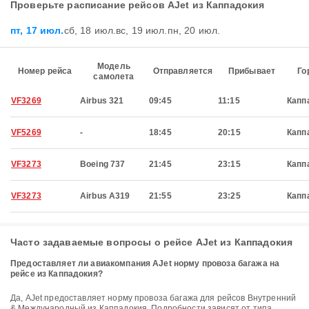
Проверьте расписание рейсов AJet из Каппадокия
пт, 17 июл.
сб, 18 июл.
вс, 19 июл.
пн, 20 июл.
Модель
Номер рейса
Отправляется
Прибывает
Го
самолета
VF3269
Airbus 321
09:45
11:15
Капп
VF5269
-
18:45
20:15
Капп
VF3273
Boeing 737
21:45
23:15
Капп
VF3273
Airbus A319
21:55
23:25
Капп
Часто задаваемые вопросы о рейсе AJet из Каппадокия
Предоставляет ли авиакомпания AJet норму провоза багажа на
рейсе из Каппадокия?
Да, AJet предоставляет норму провоза багажа для рейсов Внутренний
& Международный из Каппадокия. Подробности зависят от типа