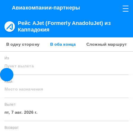
Авиакомпании-партнеры
Рейс AJet (Formerly AnadoluJet) из
Каппадокия
В одну сторону
В оба конца
Сложный маршрут
Из
Пункт вылета
Куда
Место назначения
Вылет
пт, 7 авг. 2026 г.
Возврат