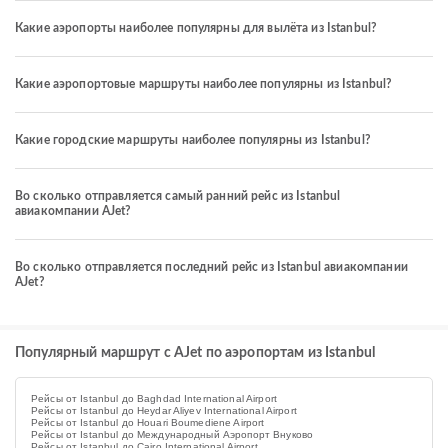
Какие аэропорты наиболее популярны для вылёта из Istanbul?
Какие аэропортовые маршруты наиболее популярны из Istanbul?
Какие городские маршруты наиболее популярны из Istanbul?
Во сколько отправляется самый ранний рейс из Istanbul
авиакомпании AJet?
Во сколько отправляется последний рейс из Istanbul авиакомпании
AJet?
Популярный маршрут с AJet по аэропортам из Istanbul
Рейсы от Istanbul до Baghdad International Airport
Рейсы от Istanbul до Heydar Aliyev International Airport
Рейсы от Istanbul до Houari Boumediene Airport
Рейсы от Istanbul до Международный Аэропорт Внуково
Рейсы от Istanbul до Cairo International Airport