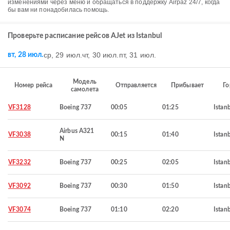
изменениями через меню и обращаться в поддержку Airpaz 24/7, когда
бы вам ни понадобилась помощь.
Проверьте расписание рейсов AJet из Istanbul
ср, 29 июл.
чт, 30 июл.
пт, 31 июл.
вт, 28 июл.
Модель
Номер рейса
Отправляется
Прибывает
Го
самолета
VF3128
Boeing 737
00:05
01:25
Istan
Airbus A321
VF3038
00:15
01:40
Istan
N
VF3232
Boeing 737
00:25
02:05
Istan
VF3092
Boeing 737
00:30
01:50
Istan
VF3074
Boeing 737
01:10
02:20
Istan