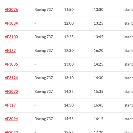
VF3076
Boeing 737
11:50
13:00
Istan
VF3034
-
12:00
13:25
Istan
VF3100
Boeing 737
12:25
13:45
Istan
VF177
Boeing 737
12:30
16:20
Istan
VF3036
-
13:00
14:25
Istan
VF3124
Boeing 737
13:10
14:30
Istan
VF3070
Boeing 737
14:25
15:35
Istan
VF317
-
14:50
16:45
Istan
VF3094
Boeing 737
14:55
16:15
Istan
VF3040
-
15:55
17:20
Istan