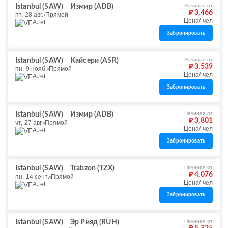
Начиная от
Istanbul (SAW)
Измир (ADB)
₽ 3,466
пт, 28 авг.
Прямой
Цена/ чел
AJet
Забронировать
Начиная от
Istanbul (SAW)
Кайсери (ASR)
₽ 3,539
пн, 9 нояб.
Прямой
Цена/ чел
AJet
Забронировать
Начиная от
Istanbul (SAW)
Измир (ADB)
₽ 3,801
чт, 27 авг.
Прямой
Цена/ чел
AJet
Забронировать
Начиная от
Istanbul (SAW)
Trabzon (TZX)
₽ 4,076
пн, 14 сент.
Прямой
Цена/ чел
AJet
Забронировать
Начиная от
Istanbul (SAW)
Эр Рияд (RUH)