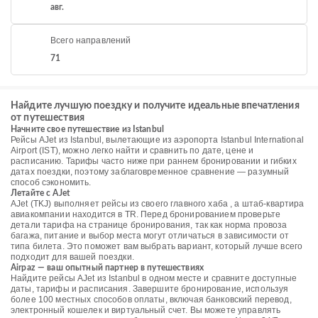
авг.
Всего направлений
71
Найдите лучшую поездку и получите идеальные впечатления
от путешествия
Начните свое путешествие из Istanbul
Рейсы AJet из Istanbul, вылетающие из аэропорта Istanbul International
Airport (IST), можно легко найти и сравнить по дате, цене и
расписанию. Тарифы часто ниже при раннем бронировании и гибких
датах поездки, поэтому заблаговременное сравнение — разумный
способ сэкономить.
Летайте с AJet
AJet (TKJ) выполняет рейсы из своего главного хаба , а штаб-квартира
авиакомпании находится в TR. Перед бронированием проверьте
детали тарифа на странице бронирования, так как норма провоза
багажа, питание и выбор места могут отличаться в зависимости от
типа билета. Это поможет вам выбрать вариант, который лучше всего
подходит для вашей поездки.
Airpaz — ваш опытный партнер в путешествиях
Найдите рейсы AJet из Istanbul в одном месте и сравните доступные
даты, тарифы и расписания. Завершите бронирование, используя
более 100 местных способов оплаты, включая банковский перевод,
электронный кошелек и виртуальный счет. Вы можете управлять