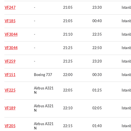
VF247
-
21:05
23:30
Istan
VF185
-
21:05
00:40
Istan
VF3044
-
21:10
22:35
Istan
VF3044
-
21:25
22:50
Istan
VF259
-
21:25
23:20
Istan
VF151
Boeing 737
22:00
00:30
Istan
Airbus A321
VF225
22:05
01:25
Istan
N
Airbus A321
VF189
22:10
02:05
Istan
N
Airbus A321
VF205
22:15
01:40
Istan
N