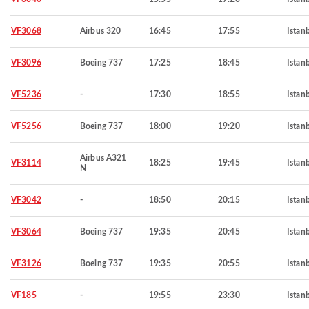
VF3068
Airbus 320
16:45
17:55
Istan
VF3096
Boeing 737
17:25
18:45
Istan
VF5236
-
17:30
18:55
Istan
VF5256
Boeing 737
18:00
19:20
Istan
Airbus A321
VF3114
18:25
19:45
Istan
N
VF3042
-
18:50
20:15
Istan
VF3064
Boeing 737
19:35
20:45
Istan
VF3126
Boeing 737
19:35
20:55
Istan
VF185
-
19:55
23:30
Istan