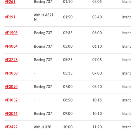
VF261
Boeing 737
01:10
03:05
Istan
Airbus A321
VF191
01:50
05:40
Istan
N
VF1505
Boeing 737
02:35
06:00
Istan
VF3084
Boeing 737
05:00
06:10
Istan
VF3228
Boeing 737
05:25
07:05
Istan
VF3030
-
05:35
07:00
Istan
VF3090
Boeing 737
07:00
08:20
Istan
VF3032
-
08:50
10:15
Istan
VF3066
Boeing 737
09:00
10:10
Istan
VF3422
Airbus 320
10:00
11:20
Istan