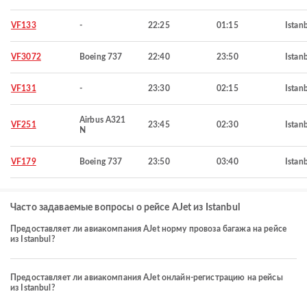
VF133
-
22:25
01:15
Istan
VF3072
Boeing 737
22:40
23:50
Istan
VF131
-
23:30
02:15
Istan
Airbus A321
VF251
23:45
02:30
Istan
N
VF179
Boeing 737
23:50
03:40
Istan
Часто задаваемые вопросы о рейсе AJet из Istanbul
Предоставляет ли авиакомпания AJet норму провоза багажа на рейсе
из Istanbul?
Предоставляет ли авиакомпания AJet онлайн-регистрацию на рейсы
из Istanbul?