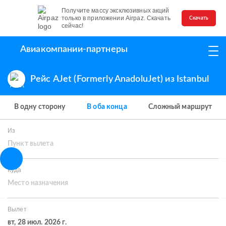
Получите массу эксклюзивных акций
только в приложении Airpaz. Скачать
Скачать
сейчас!
Авиакомпании-партнеры
Рейс AJet (Formerly AnadoluJet) из Istanbul
В одну сторону
В оба конца
Сложный маршрут
Из
Пункт вылета
Куда
Место назначения
Вылет
вт, 28 июл. 2026 г.