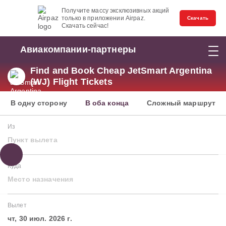
Получите массу эксклюзивных акций
только в приложении Airpaz.
Скачать
Скачать сейчас!
Авиакомпании-партнеры
Find and Book Cheap JetSmart Argentina
(WJ) Flight Tickets
В одну сторону
В оба конца
Сложный маршрут
Из
Пункт вылета
Куда
Место назначения
Вылет
чт, 30 июл. 2026 г.