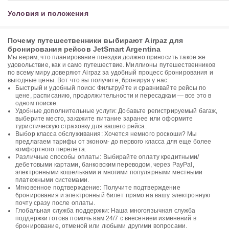
Условия и положения
Почему путешественники выбирают Airpaz для
бронирования рейсов JetSmart Argentina
Мы верим, что планирование поездки должно приносить такое же
удовольствие, как и само путешествие. Миллионы путешественников
по всему миру доверяют Airpaz за удобный процесс бронирования и
выгодные цены. Вот что вы получите, бронируя у нас:
Быстрый и удобный поиск: Фильтруйте и сравнивайте рейсы по
цене, расписанию, продолжительности и пересадкам — все это в
одном поиске.
Удобные дополнительные услуги: Добавьте регистрируемый багаж,
выберите место, закажите питание заранее или оформите
туристическую страховку для вашего рейса.
Выбор класса обслуживания: Хочется немного роскоши? Мы
предлагаем тарифы от эконом- до первого класса для еще более
комфортного перелета.
Различные способы оплаты: Выбирайте оплату кредитными/
дебетовыми картами, банковским переводом, через PayPal,
электронными кошельками и многими популярными местными
платежными системами.
Мгновенное подтверждение: Получите подтверждение
бронирования и электронный билет прямо на вашу электронную
почту сразу после оплаты.
Глобальная служба поддержки: Наша многоязычная служба
поддержки готова помочь вам 24/7 с внесением изменений в
бронирование, отменой или любыми другими вопросами.