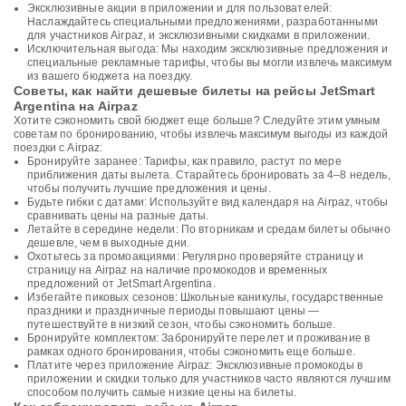
Эксклюзивные акции в приложении и для пользователей:
Наслаждайтесь специальными предложениями, разработанными
для участников Airpaz, и эксклюзивными скидками в приложении.
Исключительная выгода: Мы находим эксклюзивные предложения и
специальные рекламные тарифы, чтобы вы могли извлечь максимум
из вашего бюджета на поездку.
Советы, как найти дешевые билеты на рейсы JetSmart
Argentina на Airpaz
Хотите сэкономить свой бюджет еще больше? Следуйте этим умным
советам по бронированию, чтобы извлечь максимум выгоды из каждой
поездки с Airpaz:
Бронируйте заранее: Тарифы, как правило, растут по мере
приближения даты вылета. Старайтесь бронировать за 4–8 недель,
чтобы получить лучшие предложения и цены.
Будьте гибки с датами: Используйте вид календаря на Airpaz, чтобы
сравнивать цены на разные даты.
Летайте в середине недели: По вторникам и средам билеты обычно
дешевле, чем в выходные дни.
Охотьтесь за промоакциями: Регулярно проверяйте страницу и
страницу на Airpaz на наличие промокодов и временных
предложений от JetSmart Argentina.
Избегайте пиковых сезонов: Школьные каникулы, государственные
праздники и праздничные периоды повышают цены —
путешествуйте в низкий сезон, чтобы сэкономить больше.
Бронируйте комплектом: Забронируйте перелет и проживание в
рамках одного бронирования, чтобы сэкономить еще больше.
Платите через приложение Airpaz: Эксклюзивные промокоды в
приложении и скидки только для участников часто являются лучшим
способом получить самые низкие цены на билеты.