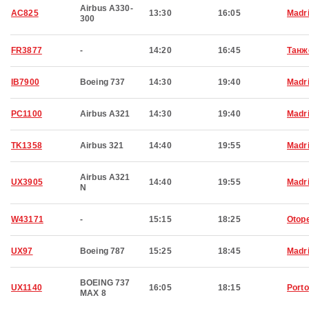
Airbus A330-
AC825
13:30
16:05
Madr
300
FR3877
-
14:20
16:45
Танж
IB7900
Boeing 737
14:30
19:40
Madr
PC1100
Airbus A321
14:30
19:40
Madr
TK1358
Airbus 321
14:40
19:55
Madr
Airbus A321
UX3905
14:40
19:55
Madr
N
W43171
-
15:15
18:25
Otop
UX97
Boeing 787
15:25
18:45
Madr
BOEING 737
UX1140
16:05
18:15
Porto
MAX 8