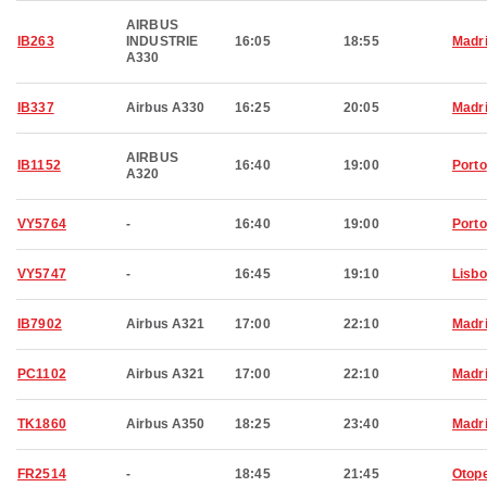
AIRBUS
IB263
INDUSTRIE
16:05
18:55
Madr
A330
IB337
Airbus A330
16:25
20:05
Madr
AIRBUS
IB1152
16:40
19:00
Porto
A320
VY5764
-
16:40
19:00
Porto
VY5747
-
16:45
19:10
Lisb
IB7902
Airbus A321
17:00
22:10
Madr
PC1102
Airbus A321
17:00
22:10
Madr
TK1860
Airbus A350
18:25
23:40
Madr
FR2514
-
18:45
21:45
Otop