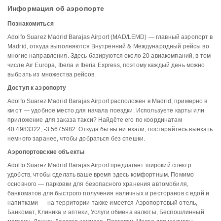
Информация об аэропорте
Познакомиться
Adolfo Suarez Madrid Barajas Airport (MAD/LEMD) — главный аэропорт в
Madrid, откуда выполняются Внутренний & Международный рейсы во
многие направления. Здесь базируются около 20 авиакомпаний, в том
числе Air Europa, Iberia и Iberia Express, поэтому каждый день можно
выбрать из множества рейсов.
Доступ к аэропорту
Adolfo Suarez Madrid Barajas Airport расположен в Madrid, примерно в
км от — удобное место для начала поездки. Используете карты или
приложение для заказа такси? Найдёте его по координатам
40.4983322, -3.5675982. Откуда бы вы ни ехали, постарайтесь выехать
немного заранее, чтобы добраться без спешки.
Аэропортовские объекты
Adolfo Suarez Madrid Barajas Airport предлагает широкий спектр
удобств, чтобы сделать ваше время здесь комфортным. Помимо
основного — парковки для безопасного хранения автомобиля,
банкоматов для быстрого получения наличных и ресторанов с едой и
напитками — на территории также имеется Аэропортовый отель,
Банкомат, Клиника и аптеки, Услуги обмена валюты, Беспошлинный