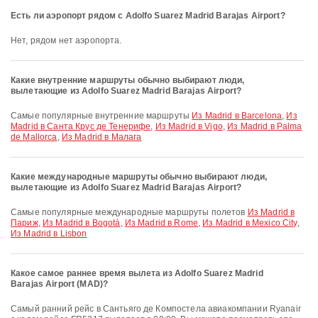
Есть ли аэропорт рядом с Adolfo Suarez Madrid Barajas Airport?
Нет, рядом нет аэропорта.
Какие внутренние маршруты обычно выбирают люди,
вылетающие из Adolfo Suarez Madrid Barajas Airport?
Самые популярные внутренние маршруты
Из Madrid в Barcelona
,
Из
Madrid в Санта Крус де Тенерифе
,
Из Madrid в Vigo
,
Из Madrid в Palma
de Mallorca
,
Из Madrid в Малага
Какие международные маршруты обычно выбирают люди,
вылетающие из Adolfo Suarez Madrid Barajas Airport?
Самые популярные международные маршруты полетов
Из Madrid в
Париж
,
Из Madrid в Bogotá
,
Из Madrid в Rome
,
Из Madrid в Mexico City
,
Из Madrid в Lisbon
Какое самое раннее время вылета из Adolfo Suarez Madrid
Barajas Airport (MAD)?
Самый ранний рейс в Сантьяго де Компостела авиакомпании Ryanair