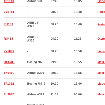
TP1010
Airbus 320
07:45
10:05
Lisb
VY5751
-
08:20
10:40
Porto
AIRBUS
IB1148
08:20
10:40
Porto
A320
AIRBUS
RO415
08:20
11:25
Otop
A320
VY5072
-
08:25
10:50
Lisb
UX1683
Boeing 787
09:10
13:55
Madr
TK9400
Airbus A330
09:10
13:55
Madr
TP1012
Boeing 787-9
10:20
12:40
Lisb
3U3804
Airbus A319
11:05
05:00
Madr