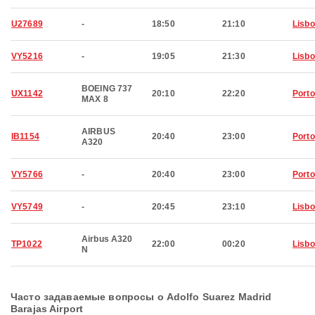
U27689
-
18:50
21:10
Lisb
VY5216
-
19:05
21:30
Lisb
BOEING 737
UX1142
20:10
22:20
Porto
MAX 8
AIRBUS
IB1154
20:40
23:00
Porto
A320
VY5766
-
20:40
23:00
Porto
VY5749
-
20:45
23:10
Lisb
Airbus A320
TP1022
22:00
00:20
Lisb
N
Часто задаваемые вопросы о Adolfo Suarez Madrid
Barajas Airport