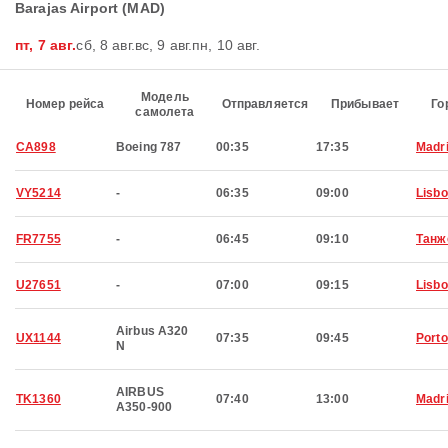
Barajas Airport (MAD)
пт, 7 авг.
сб, 8 авг.
вс, 9 авг.
пн, 10 авг.
Модель
Номер рейса
Отправляется
Прибывает
Го
самолета
CA898
Boeing 787
00:35
17:35
Madr
VY5214
-
06:35
09:00
Lisb
FR7755
-
06:45
09:10
Танж
U27651
-
07:00
09:15
Lisb
Airbus A320
UX1144
07:35
09:45
Porto
N
AIRBUS
TK1360
07:40
13:00
Madr
A350-900