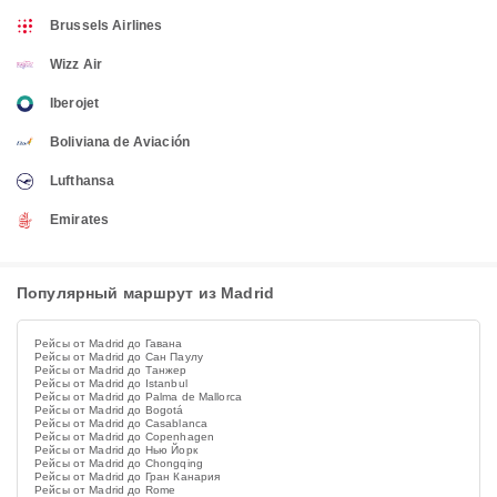
Brussels Airlines
Wizz Air
Iberojet
Boliviana de Aviación
Lufthansa
Emirates
Популярный маршрут из Madrid
Рейсы от Madrid до Гавана
Рейсы от Madrid до Сан Паулу
Рейсы от Madrid до Танжер
Рейсы от Madrid до Istanbul
Рейсы от Madrid до Palma de Mallorca
Рейсы от Madrid до Bogotá
Рейсы от Madrid до Casablanca
Рейсы от Madrid до Copenhagen
Рейсы от Madrid до Нью Йорк
Рейсы от Madrid до Chongqing
Рейсы от Madrid до Гран Канария
Рейсы от Madrid до Rome