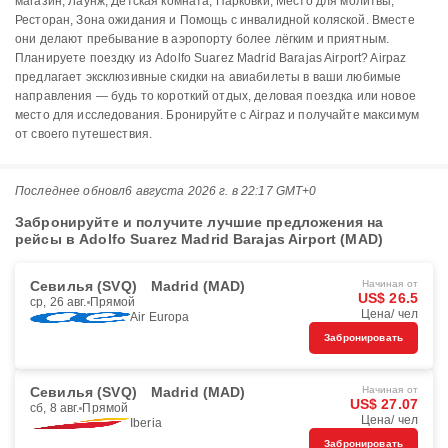
магазин, Лаунж, Детская комната, Парковки, Место для молитвы,
Ресторан, Зона ожидания и Помощь с инвалидной коляской. Вместе
они делают пребывание в аэропорту более лёгким и приятным.
Планируете поездку из Adolfo Suarez Madrid Barajas Airport? Airpaz
предлагает эксклюзивные скидки на авиабилеты в ваши любимые
направления — будь то короткий отдых, деловая поездка или новое
место для исследования. Бронируйте с Airpaz и получайте максимум
от своего путешествия.
Последнее обновл
6 августа 2026 г. в 22:17 GMT+0
Забронируйте и получите лучшие предложения на
рейсы в Adolfo Suarez Madrid Barajas Airport (MAD)
Севилья (SVQ)
Madrid (MAD)
Начиная от
US$ 26.5
ср, 26 авг.
Прямой
Цена/ чел
Air Europa
Забронировать
Севилья (SVQ)
Madrid (MAD)
Начиная от
US$ 27.07
сб, 8 авг.
Прямой
Цена/ чел
Iberia
Забронировать