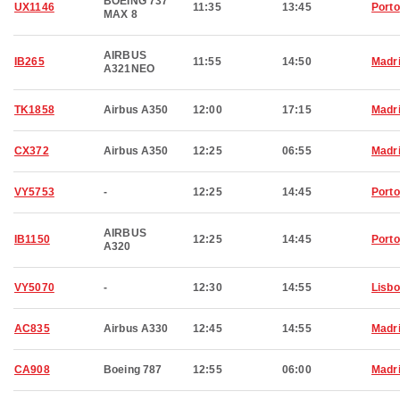
BOEING 737
UX1146
11:35
13:45
Porto
MAX 8
AIRBUS
IB265
11:55
14:50
Madr
A321NEO
TK1858
Airbus A350
12:00
17:15
Madr
CX372
Airbus A350
12:25
06:55
Madr
VY5753
-
12:25
14:45
Porto
AIRBUS
IB1150
12:25
14:45
Porto
A320
VY5070
-
12:30
14:55
Lisb
AC835
Airbus A330
12:45
14:55
Madr
CA908
Boeing 787
12:55
06:00
Madr