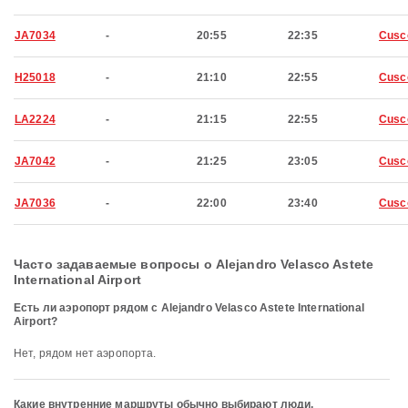
JA7034
-
20:55
22:35
Cusc
H25018
-
21:10
22:55
Cusc
LA2224
-
21:15
22:55
Cusc
JA7042
-
21:25
23:05
Cusc
JA7036
-
22:00
23:40
Cusc
Часто задаваемые вопросы о Alejandro Velasco Astete
International Airport
Есть ли аэропорт рядом с Alejandro Velasco Astete International
Airport?
Нет, рядом нет аэропорта.
Какие внутренние маршруты обычно выбирают люди,