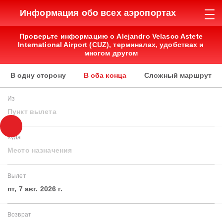
Информация обо всех аэропортах
Проверьте информацию о Alejandro Velasco Astete
International Airport (CUZ), терминалах, удобствах и
многом другом
В одну сторону
В оба конца
Сложный маршрут
Из
Пункт вылета
Куда
Место назначения
Вылет
пт, 7 авг. 2026 г.
Возврат