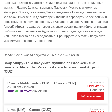
Банкомат, Клиника и аптеки, Услуги обмена валюты, Беспошлинный
магазин, Лаунж, Детская комната, Парковки, Место для молитвы,
Ресторан, Зона для курения, Зона ожидания и Помощь с инвалидной
коляской. Вместе они делают пребывание в аэропорту более лёгким и
приятным. Планируете поездку из Alejandro Velasco Astete International
Airport? Airpaz предлагает эксклюзивные скидки на авиабилеты в ваши
любимые направления — будь то короткий отдых, деловая поездка
или новое место для исследования. Бронируйте с Airpaz и получайте
максимум от своего путешествия.
Последнее обновл
4 августа 2026 г. в 23:30 GMT+0
Забронируйте и получите лучшие предложения на
рейсы в Alejandro Velasco Astete International Airport
(CUZ)
Puerto Maldonado (PEM)
Cusco (CUZ)
Начиная от
US$ 42.32
сб, 10 окт.
Прямой
Цена/ чел
Sky Airline
Забронировать
Lima (LIM)
Cusco (CUZ)
Начиная от