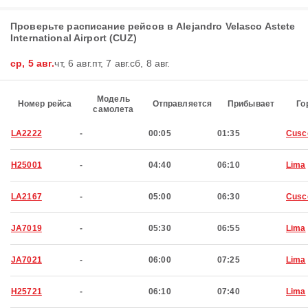
Проверьте расписание рейсов в Alejandro Velasco Astete
International Airport (CUZ)
ср, 5 авг.
чт, 6 авг.
пт, 7 авг.
сб, 8 авг.
Модель
Номер рейса
Отправляется
Прибывает
Го
самолета
LA2222
-
00:05
01:35
Cusc
H25001
-
04:40
06:10
Lima
LA2167
-
05:00
06:30
Cusc
JA7019
-
05:30
06:55
Lima
JA7021
-
06:00
07:25
Lima
H25721
-
06:10
07:40
Lima