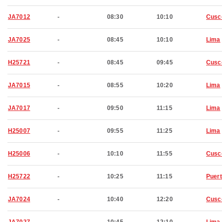
JA7012
-
08:30
10:10
Cusc
JA7025
-
08:45
10:10
Lima
H25721
-
08:45
09:45
Cusc
JA7015
-
08:55
10:20
Lima
JA7017
-
09:50
11:15
Lima
H25007
-
09:55
11:25
Lima
H25006
-
10:10
11:55
Cusc
H25722
-
10:25
11:15
Puer
JA7024
-
10:40
12:20
Cusc