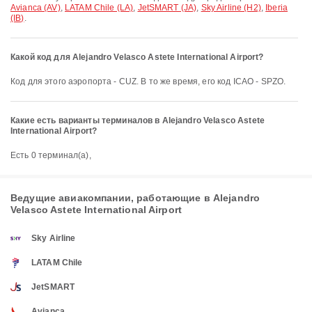
Avianca (AV)
,
LATAM Chile (LA)
,
JetSMART (JA)
,
Sky Airline (H2)
,
Iberia
(IB)
.
Какой код для Alejandro Velasco Astete International Airport?
Код для этого аэропорта - CUZ. В то же время, его код ICAO - SPZO.
Какие есть варианты терминалов в Alejandro Velasco Astete
International Airport?
Есть 0 терминал(а),
Ведущие авиакомпании, работающие в Alejandro
Velasco Astete International Airport
Sky Airline
LATAM Chile
JetSMART
Avianca