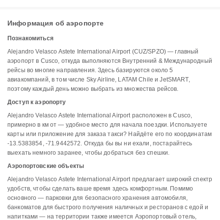
Информация об аэропорте
Познакомиться
Alejandro Velasco Astete International Airport (CUZ/SPZO) — главный
аэропорт в Cusco, откуда выполняются Внутренний & Международный
рейсы во многие направления. Здесь базируются около 5
авиакомпаний, в том числе Sky Airline, LATAM Chile и JetSMART,
поэтому каждый день можно выбрать из множества рейсов.
Доступ к аэропорту
Alejandro Velasco Astete International Airport расположен в Cusco,
примерно в км от — удобное место для начала поездки. Используете
карты или приложение для заказа такси? Найдёте его по координатам
-13.5383854, -71.9442572. Откуда бы вы ни ехали, постарайтесь
выехать немного заранее, чтобы добраться без спешки.
Аэропортовские объекты
Alejandro Velasco Astete International Airport предлагает широкий спектр
удобств, чтобы сделать ваше время здесь комфортным. Помимо
основного — парковки для безопасного хранения автомобиля,
банкоматов для быстрого получения наличных и ресторанов с едой и
напитками — на территории также имеется Аэропортовый отель,