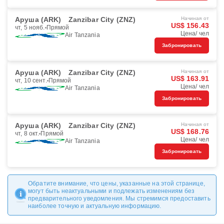
Аруша (ARK)
Zanzibar City (ZNZ)
Начиная от
US$ 156.43
чт, 5 нояб.
Прямой
Цена/ чел
Air Tanzania
Забронировать
Аруша (ARK)
Zanzibar City (ZNZ)
Начиная от
US$ 163.91
чт, 10 сент.
Прямой
Цена/ чел
Air Tanzania
Забронировать
Аруша (ARK)
Zanzibar City (ZNZ)
Начиная от
US$ 168.76
чт, 8 окт.
Прямой
Цена/ чел
Air Tanzania
Забронировать
Обратите внимание, что цены, указанные на этой странице,
могут быть неактуальными и подлежать изменениям без
предварительного уведомления. Мы стремимся предоставить
наиболее точную и актуальную информацию.