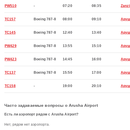
PW510
-
07:20
08:35
Zanzi
TC157
Boeing 787-8
08:00
09:10
Ару
TC145
Boeing 787-8
12:40
13:40
Ару
PW429
Boeing 787-8
13:55
15:10
Ару
PW423
Boeing 787-8
14:45
16:00
Ару
TC137
Boeing 787-8
15:50
17:00
Ару
TC158
-
19:00
20:10
Ару
Часто задаваемые вопросы о Arusha Airport
Есть ли аэропорт рядом с Arusha Airport?
Нет, рядом нет аэропорта.