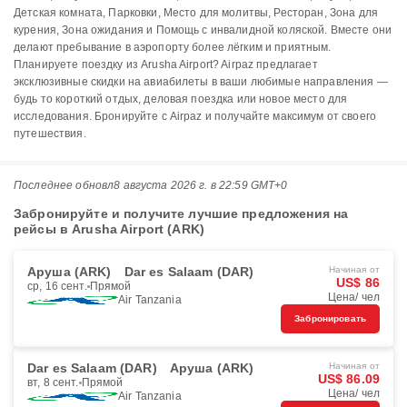
Детская комната, Парковки, Место для молитвы, Ресторан, Зона для
курения, Зона ожидания и Помощь с инвалидной коляской. Вместе они
делают пребывание в аэропорту более лёгким и приятным.
Планируете поездку из Arusha Airport? Airpaz предлагает
эксклюзивные скидки на авиабилеты в ваши любимые направления —
будь то короткий отдых, деловая поездка или новое место для
исследования. Бронируйте с Airpaz и получайте максимум от своего
путешествия.
Последнее обновл
8 августа 2026 г. в 22:59 GMT+0
Забронируйте и получите лучшие предложения на
рейсы в Arusha Airport (ARK)
Аруша (ARK)
Dar es Salaam (DAR)
Начиная от
US$ 86
ср, 16 сент.
Прямой
Цена/ чел
Air Tanzania
Забронировать
Dar es Salaam (DAR)
Аруша (ARK)
Начиная от
US$ 86.09
вт, 8 сент.
Прямой
Цена/ чел
Air Tanzania