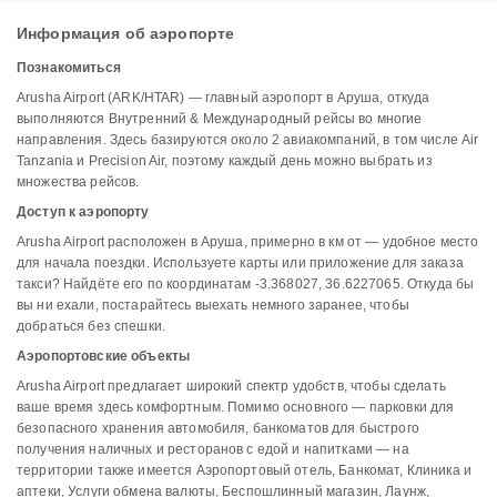
Информация об аэропорте
Познакомиться
Arusha Airport (ARK/HTAR) — главный аэропорт в Аруша, откуда
выполняются Внутренний & Международный рейсы во многие
направления. Здесь базируются около 2 авиакомпаний, в том числе Air
Tanzania и Precision Air, поэтому каждый день можно выбрать из
множества рейсов.
Доступ к аэропорту
Arusha Airport расположен в Аруша, примерно в км от — удобное место
для начала поездки. Используете карты или приложение для заказа
такси? Найдёте его по координатам -3.368027, 36.6227065. Откуда бы
вы ни ехали, постарайтесь выехать немного заранее, чтобы
добраться без спешки.
Аэропортовские объекты
Arusha Airport предлагает широкий спектр удобств, чтобы сделать
ваше время здесь комфортным. Помимо основного — парковки для
безопасного хранения автомобиля, банкоматов для быстрого
получения наличных и ресторанов с едой и напитками — на
территории также имеется Аэропортовый отель, Банкомат, Клиника и
аптеки, Услуги обмена валюты, Беспошлинный магазин, Лаунж,