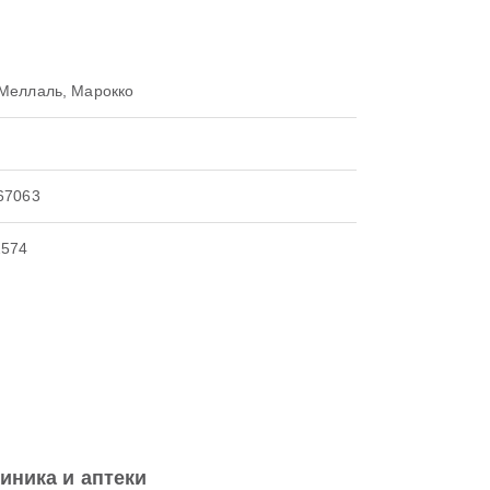
Меллаль, Марокко
67063
2574
иника и аптеки