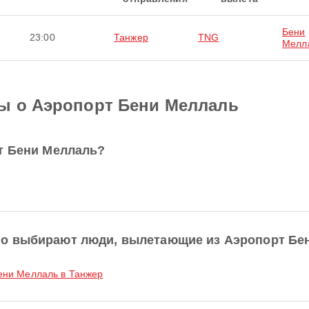
Бени
23:00
Танжер
TNG
Мелл
ы о Аэропорт Бени Меллаль
т Бени Меллаль?
но выбирают люди, вылетающие из Аэропорт Бе
ени Меллаль в Танжер