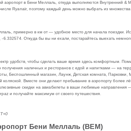
 аэропорт в Бени Меллаль, откуда выполняются Внутренний & 
 числе Ryanair, поэтому каждый день можно выбрать из множества
лаль, примерно в км от — удобное место для начала поездки. Ис
 -6.332574. Откуда бы вы ни ехали, постарайтесь выехать немног
ектр удобств, чтобы сделать ваше время здесь комфортным. Пом
 получения наличных и ресторанов с едой и напитками — на тер
люты, Беспошлинный магазин, Лаунж, Детская комната, Парковки, 
 коляской. Вместе они делают пребывание в аэропорту более лё
клюзивные скидки на авиабилеты в ваши любимые направления — 
rpaz и получайте максимум от своего путешествия.
MT+0
эропорт Бени Меллаль (BEM)