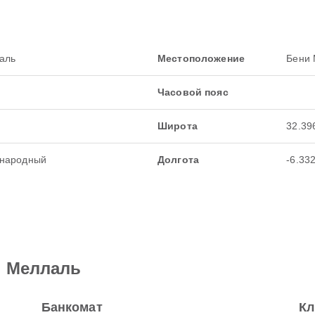
ь
аль
Местоположение
Бени 
Часовой пояс
Широта
32.39
ународный
Долгота
-6.33
и Меллаль
Банкомат
Кл