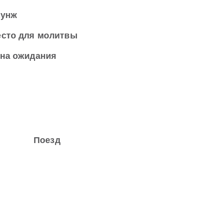
аунж
сто для молитвы
на ожидания
Поезд