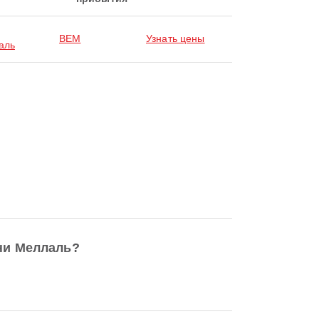
BEM
Узнать цены
аль
ни Меллаль?