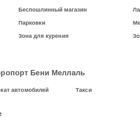
Беспошлинный магазин
Л
Парковки
Ме
Зона для курения
Зо
эропорт Бени Меллаль
кат автомобилей
Такси
е