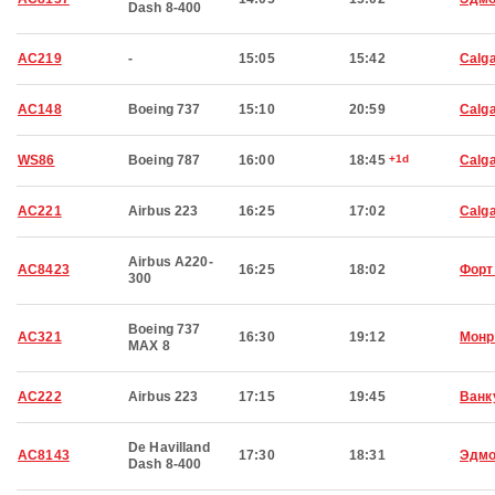
Dash 8-400
AC219
-
15:05
15:42
Calg
AC148
Boeing 737
15:10
20:59
Calg
WS86
Boeing 787
16:00
18:45
+1d
Calg
AC221
Airbus 223
16:25
17:02
Calg
Airbus A220-
AC8423
16:25
18:02
Форт
300
Boeing 737
AC321
16:30
19:12
Монр
MAX 8
AC222
Airbus 223
17:15
19:45
Ванк
De Havilland
AC8143
17:30
18:31
Эдмо
Dash 8-400