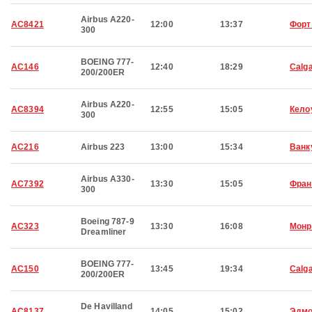
Airbus A220-
AC8421
12:00
13:37
Форт
300
BOEING 777-
AC146
12:40
18:29
Calg
200/200ER
Airbus A220-
AC8394
12:55
15:05
Кело
300
AC216
Airbus 223
13:00
15:34
Ванк
Airbus A330-
AC7392
13:30
15:05
Фран
300
Boeing 787-9
AC323
13:30
16:08
Монр
Dreamliner
BOEING 777-
AC150
13:45
19:34
Calg
200/200ER
De Havilland
AC8137
14:05
15:02
Эдмо