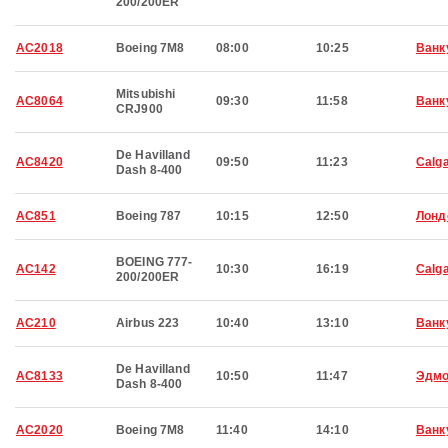
200/200ER
AC2018
Boeing 7M8
08:00
10:25
Ванк
Mitsubishi
AC8064
09:30
11:58
Ванк
CRJ900
De Havilland
AC8420
09:50
11:23
Calg
Dash 8-400
AC851
Boeing 787
10:15
12:50
Лонд
BOEING 777-
AC142
10:30
16:19
Calg
200/200ER
AC210
Airbus 223
10:40
13:10
Ванк
De Havilland
AC8133
10:50
11:47
Эдмо
Dash 8-400
AC2020
Boeing 7M8
11:40
14:10
Ванк