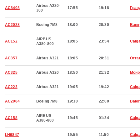
Airbus A220-
AC8408
17:55
19:18
Гран
300
AC2028
Boeing 7M8
18:00
20:30
Ванк
AIRBUS
AC152
18:05
23:54
Calg
A380-800
AC357
Airbus A321
18:05
20:31
Отта
AC325
Airbus A320
18:50
21:32
Монр
AC223
Airbus A321
19:05
19:42
Calg
AC2004
Boeing 7M8
19:30
22:00
Ванк
AIRBUS
AC158
19:45
01:34
Calg
A380-800
LH6847
-
19:55
11:50
Calg