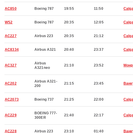
AC850
Boeing 787
19:55
11:50
Calg
WS2
Boeing 787
20:35
12:05
Calg
AC227
Airbus 223
20:35
21:12
Calg
AC8334
Airbus A321
20:40
23:37
Calg
Airbus
AC327
21:10
23:52
Монр
A321neo
Airbus A321-
AC202
21:15
23:45
Ванк
200
AC2073
Boeing 737
21:25
22:00
Calg
BOEING 777-
AC229
21:40
22:17
Calg
300ER
AC228
Airbus 223
23:10
01:40
Ванк