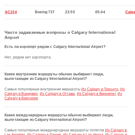
AC154
Boeing 737
23:55
05:44
Calg
Часто задаваемые вопросы о Calgary International
Airport
Есть ли аэропорт рядом с Calgary International Airport?
Нет, рядом нет аэропорта.
Какие внутренние маршруты обычно выбирают люди,
вылетающие из Calgary International Airport?
Самые популярные внутренние маршруты
Из Calgary в Торонто
,
Из
Calgary в Ванкувер
,
Из Calgary в Оттава
,
Из Calgary в Виннипег
,
Из
Calgary в Виктория
Какие международные маршруты обычно выбирают люди,
вылетающие из Calgary International Airport?
Самые популярные международные маршруты полетов
Из Calgary в
Los Angeles
,
Из Calgary в Париж
,
Из Calgary в Las Vegas
,
Из Calgary в