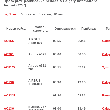
Проверьте расписание рейсов в Calgary International
Airport (YYC)
пт, 7 авг.
сб, 8 авг.
вс, 9 авг.
пн, 10 авг.
Модель
Номер рейса
Отправляется
Прибывает
Го
самолета
AIRBUS
AC156
00:55
06:45
Calg
A380-800
AC201
Airbus A321
06:00
06:35
Calg
Airbus A321-
AC8127
06:15
07:12
Эдмо
200
AIRBUS
AC130
06:30
12:15
Calg
A380-800
AC8331
-
07:20
08:31
Винн
BOEING 777-
AC136
08:00
13:49
Calg