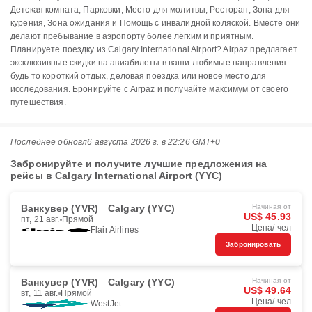
Детская комната, Парковки, Место для молитвы, Ресторан, Зона для
курения, Зона ожидания и Помощь с инвалидной коляской. Вместе они
делают пребывание в аэропорту более лёгким и приятным.
Планируете поездку из Calgary International Airport? Airpaz предлагает
эксклюзивные скидки на авиабилеты в ваши любимые направления —
будь то короткий отдых, деловая поездка или новое место для
исследования. Бронируйте с Airpaz и получайте максимум от своего
путешествия.
Последнее обновл
6 августа 2026 г. в 22:26 GMT+0
Забронируйте и получите лучшие предложения на
рейсы в Calgary International Airport (YYC)
Ванкувер (YVR)
Calgary (YYC)
Начиная от
US$ 45.93
пт, 21 авг.
Прямой
Цена/ чел
Flair Airlines
Забронировать
Ванкувер (YVR)
Calgary (YYC)
Начиная от
US$ 49.64
вт, 11 авг.
Прямой
Цена/ чел
WestJet