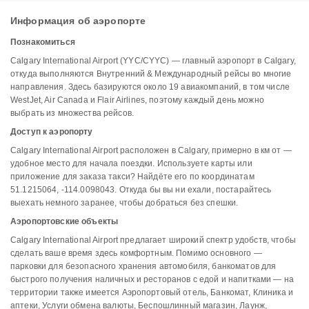
Информация об аэропорте
Познакомиться
Calgary International Airport (YYC/CYYC) — главный аэропорт в Calgary,
откуда выполняются Внутренний & Международный рейсы во многие
направления. Здесь базируются около 19 авиакомпаний, в том числе
WestJet, Air Canada и Flair Airlines, поэтому каждый день можно
выбрать из множества рейсов.
Доступ к аэропорту
Calgary International Airport расположен в Calgary, примерно в км от —
удобное место для начала поездки. Используете карты или
приложение для заказа такси? Найдёте его по координатам
51.1215064, -114.0098043. Откуда бы вы ни ехали, постарайтесь
выехать немного заранее, чтобы добраться без спешки.
Аэропортовские объекты
Calgary International Airport предлагает широкий спектр удобств, чтобы
сделать ваше время здесь комфортным. Помимо основного —
парковки для безопасного хранения автомобиля, банкоматов для
быстрого получения наличных и ресторанов с едой и напитками — на
территории также имеется Аэропортовый отель, Банкомат, Клиника и
аптеки, Услуги обмена валюты, Беспошлинный магазин, Лаунж,