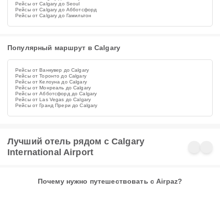
Рейсы от Calgary до Seoul
Рейсы от Calgary до Абботсфорд
Рейсы от Calgary до Гамильтон
Популярный маршрут в Calgary
Рейсы от Ванкувер до Calgary
Рейсы от Торонто до Calgary
Рейсы от Келоуна до Calgary
Рейсы от Монреаль до Calgary
Рейсы от Абботсфорд до Calgary
Рейсы от Las Vegas до Calgary
Рейсы от Гранд Прери до Calgary
Лучший отель рядом с Calgary
International Airport
Почему нужно путешествовать с Airpaz?