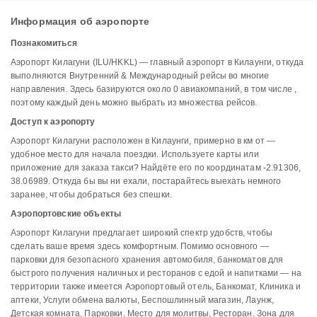
Информация об аэропорте
Познакомиться
Аэропорт Килагуни (ILU/HKKL) — главный аэропорт в Килаунги, откуда
выполняются Внутренний & Международный рейсы во многие
направления. Здесь базируются около 0 авиакомпаний, в том числе ,
поэтому каждый день можно выбрать из множества рейсов.
Доступ к аэропорту
Аэропорт Килагуни расположен в Килаунги, примерно в км от —
удобное место для начала поездки. Используете карты или
приложение для заказа такси? Найдёте его по координатам -2.91306,
38.06989. Откуда бы вы ни ехали, постарайтесь выехать немного
заранее, чтобы добраться без спешки.
Аэропортовские объекты
Аэропорт Килагуни предлагает широкий спектр удобств, чтобы
сделать ваше время здесь комфортным. Помимо основного —
парковки для безопасного хранения автомобиля, банкоматов для
быстрого получения наличных и ресторанов с едой и напитками — на
территории также имеется Аэропортовый отель, Банкомат, Клиника и
аптеки, Услуги обмена валюты, Беспошлинный магазин, Лаунж,
Детская комната, Парковки, Место для молитвы, Ресторан, Зона для