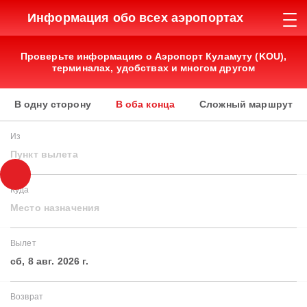
Информация обо всех аэропортах
Проверьте информацию о Аэропорт Куламуту (KOU),
терминалах, удобствах и многом другом
В одну сторону
В оба конца
Сложный маршрут
Из
Пункт вылета
Куда
Место назначения
Вылет
сб, 8 авг. 2026 г.
Возврат