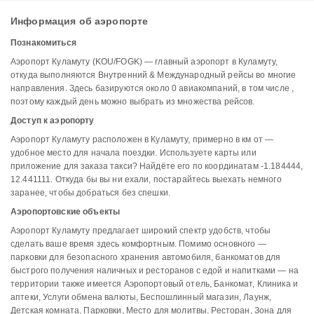
Информация об аэропорте
Познакомиться
Аэропорт Куламуту (KOU/FOGK) — главный аэропорт в Куламуту,
откуда выполняются Внутренний & Международный рейсы во многие
направления. Здесь базируются около 0 авиакомпаний, в том числе ,
поэтому каждый день можно выбрать из множества рейсов.
Доступ к аэропорту
Аэропорт Куламуту расположен в Куламуту, примерно в км от —
удобное место для начала поездки. Используете карты или
приложение для заказа такси? Найдёте его по координатам -1.184444,
12.441111. Откуда бы вы ни ехали, постарайтесь выехать немного
заранее, чтобы добраться без спешки.
Аэропортовские объекты
Аэропорт Куламуту предлагает широкий спектр удобств, чтобы
сделать ваше время здесь комфортным. Помимо основного —
парковки для безопасного хранения автомобиля, банкоматов для
быстрого получения наличных и ресторанов с едой и напитками — на
территории также имеется Аэропортовый отель, Банкомат, Клиника и
аптеки, Услуги обмена валюты, Беспошлинный магазин, Лаунж,
Детская комната, Парковки, Место для молитвы, Ресторан, Зона для