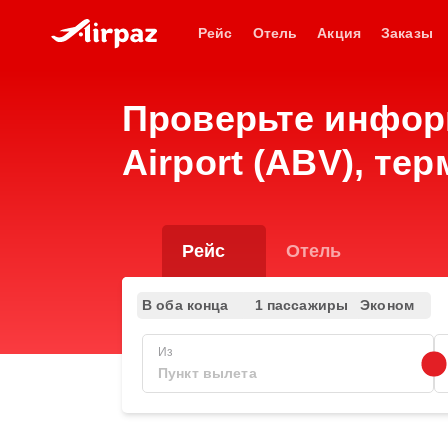
Рейс
Отель
Акция
Заказы
Проверьте информ
Airport (ABV), те
Рейс
Отель
В оба конца
1 пассажиры
Эконом
Из