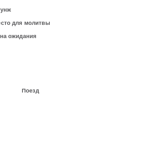
аунж
сто для молитвы
на ожидания
Поезд