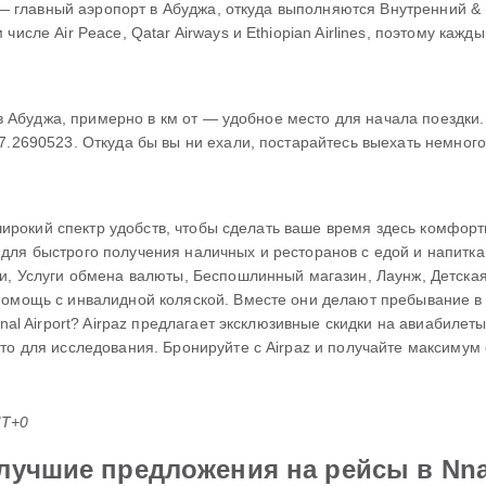
AA) — главный аэропорт в Абуджа, откуда выполняются Внутренний
числе Air Peace, Qatar Airways и Ethiopian Airlines, поэтому каж
ен в Абуджа, примерно в км от — удобное место для начала поездк
7.2690523. Откуда бы вы ни ехали, постарайтесь выехать немного
ет широкий спектр удобств, чтобы сделать ваше время здесь комф
для быстрого получения наличных и ресторанов с едой и напитк
ки, Услуги обмена валюты, Беспошлинный магазин, Лаунж, Детская
Помощь с инвалидной коляской. Вместе они делают пребывание в
ional Airport? Airpaz предлагает эксклюзивные скидки на авиабил
то для исследования. Бронируйте с Airpaz и получайте максимум 
MT+0
лучшие предложения на рейсы в Nnamd