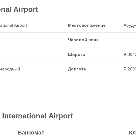
nal Airport
tional Airport
Местоположение
Абудж
Часовой пояс
Широта
9.004
ународный
Долгота
7.269
nternational Airport
Банкомат
Кл