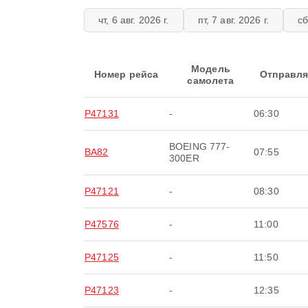
чт, 6 авг. 2026 г.
пт, 7 авг. 2026 г.
сб
Модель
Номер рейса
Отправля
самолета
P47131
-
06:30
BOEING 777-
BA82
07:55
300ER
P47121
-
08:30
P47576
-
11:00
P47125
-
11:50
P47123
-
12:35