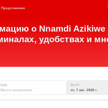
Предложения
ацию о Nnamdi Azikiwe I
рминалах, удобствах и м
Куда
Вылет
пт, 7 авг. 2026 г.