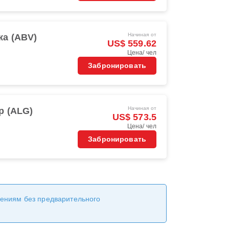
Начиная от
а (ABV)
US$ 559.62
Цена/ чел
Забронировать
Начиная от
р (ALG)
US$ 573.5
Цена/ чел
Забронировать
нениям без предварительного