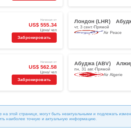
Начиная от
Лондон (LHR)
Абудж
US$ 555.34
чт, 3 сент.
Прямой
Цена/ чел
Air Peace
Забронировать
Начиная от
Абуджа (ABV)
Алжи
US$ 562.58
пн, 31 авг.
Прямой
Цена/ чел
Air Algerie
Забронировать
е на этой странице, могут быть неактуальными и подлежать изме
ить наиболее точную и актуальную информацию.