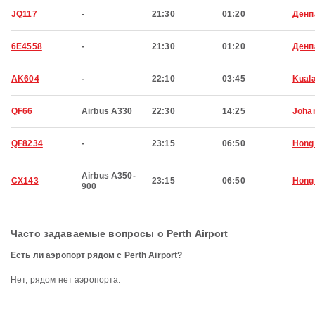
JQ117
-
21:30
01:20
Денп
6E4558
-
21:30
01:20
Денп
AK604
-
22:10
03:45
Kual
QF66
Airbus A330
22:30
14:25
Joha
QF8234
-
23:15
06:50
Hong
Airbus A350-
CX143
23:15
06:50
Hong
900
Часто задаваемые вопросы о Perth Airport
Есть ли аэропорт рядом с Perth Airport?
Нет, рядом нет аэропорта.