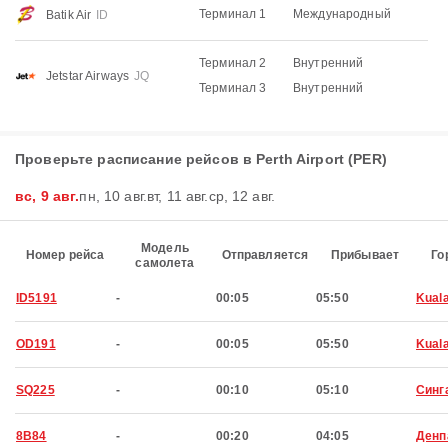
Терминал 1
Международный
Batik Air
ID
Терминал 2
Внутренний
Jetstar Airways
JQ
Терминал 3
Внутренний
Проверьте расписание рейсов в Perth Airport (PER)
вс, 9 авг.
пн, 10 авг.
вт, 11 авг.
ср, 12 авг.
Модель
Номер рейса
Отправляется
Прибывает
Го
самолета
ID5191
-
00:05
05:50
Kual
OD191
-
00:05
05:50
Kual
SQ225
-
00:10
05:10
Синг
8B84
-
00:20
04:05
Денп