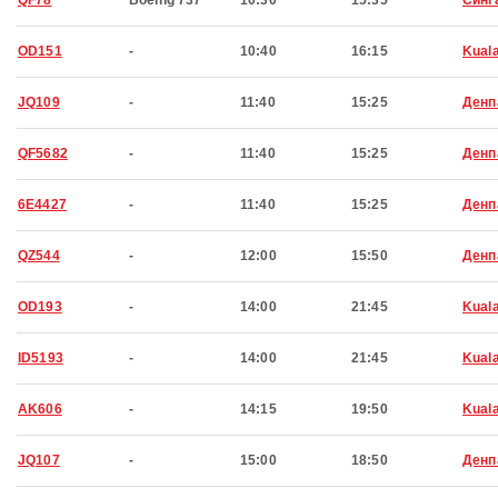
QF78
Boeing 737
10:30
15:35
Синг
OD151
-
10:40
16:15
Kual
JQ109
-
11:40
15:25
Денп
QF5682
-
11:40
15:25
Денп
6E4427
-
11:40
15:25
Денп
QZ544
-
12:00
15:50
Денп
OD193
-
14:00
21:45
Kual
ID5193
-
14:00
21:45
Kual
AK606
-
14:15
19:50
Kual
JQ107
-
15:00
18:50
Денп