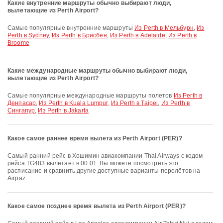
Какие внутренние маршруты обычно выбирают люди,
вылетающие из Perth Airport?
Самые популярные внутренние маршруты
Из Perth в Мельбурн
,
Из
Perth в Sydney
,
Из Perth в Брисбен
,
Из Perth в Adelaide
,
Из Perth в
Broome
Какие международные маршруты обычно выбирают люди,
вылетающие из Perth Airport?
Самые популярные международные маршруты полетов
Из Perth в
Денпасар
,
Из Perth в Kuala Lumpur
,
Из Perth в Taipei
,
Из Perth в
Сингапур
,
Из Perth в Jakarta
Какое самое раннее время вылета из Perth Airport (PER)?
Самый ранний рейс в Хошимин авиакомпании Thai Airways с кодом
рейса TG483 вылетает в 00:01. Вы можете посмотреть это
расписание и сравнить другие доступные варианты перелётов на
Airpaz.
Какое самое позднее время вылета из Perth Airport (PER)?