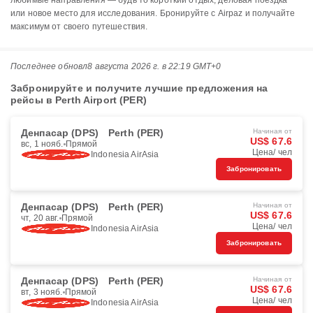
любимые направления — будь то короткий отдых, деловая поездка
или новое место для исследования. Бронируйте с Airpaz и получайте
максимум от своего путешествия.
Последнее обновл
8 августа 2026 г. в 22:19 GMT+0
Забронируйте и получите лучшие предложения на
рейсы в Perth Airport (PER)
Денпасар (DPS)
Perth (PER)
Начиная от
US$ 67.6
вс, 1 нояб.
Прямой
Цена/ чел
Indonesia AirAsia
Забронировать
Денпасар (DPS)
Perth (PER)
Начиная от
US$ 67.6
чт, 20 авг.
Прямой
Цена/ чел
Indonesia AirAsia
Забронировать
Денпасар (DPS)
Perth (PER)
Начиная от
US$ 67.6
вт, 3 нояб.
Прямой
Цена/ чел
Indonesia AirAsia