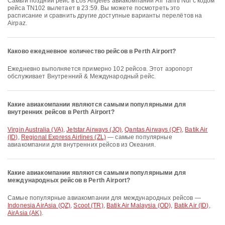
Самый поздний рейс в Los Angeles авиакомпании Air Tahiti Nui с кодом
рейса TN102 вылетает в 23:59. Вы можете посмотреть это
расписание и сравнить другие доступные варианты перелётов на
Airpaz.
Каково ежедневное количество рейсов в Perth Airport?
Ежедневно выполняется примерно 102 рейсов. Этот аэропорт
обслуживает Внутренний & Международный рейс.
Какие авиакомпании являются самыми популярными для
внутренних рейсов в Perth Airport?
Virgin Australia (VA)
,
Jetstar Airways (JQ)
,
Qantas Airways (QF)
,
Batik Air
(ID)
,
Regional Express Airlines (ZL)
— самые популярные
авиакомпании для внутренних рейсов из Океания.
Какие авиакомпании являются самыми популярными для
международных рейсов в Perth Airport?
Самые популярные авиакомпании для международных рейсов —
Indonesia AirAsia (QZ)
,
Scoot (TR)
,
Batik Air Malaysia (OD)
,
Batik Air (ID)
,
AirAsia (AK)
.