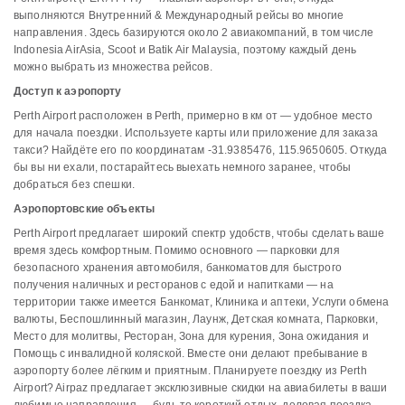
выполняются Внутренний & Международный рейсы во многие
направления. Здесь базируются около 2 авиакомпаний, в том числе
Indonesia AirAsia, Scoot и Batik Air Malaysia, поэтому каждый день
можно выбрать из множества рейсов.
Доступ к аэропорту
Perth Airport расположен в Perth, примерно в км от — удобное место
для начала поездки. Используете карты или приложение для заказа
такси? Найдёте его по координатам -31.9385476, 115.9650605. Откуда
бы вы ни ехали, постарайтесь выехать немного заранее, чтобы
добраться без спешки.
Аэропортовские объекты
Perth Airport предлагает широкий спектр удобств, чтобы сделать ваше
время здесь комфортным. Помимо основного — парковки для
безопасного хранения автомобиля, банкоматов для быстрого
получения наличных и ресторанов с едой и напитками — на
территории также имеется Банкомат, Клиника и аптеки, Услуги обмена
валюты, Беспошлинный магазин, Лаунж, Детская комната, Парковки,
Место для молитвы, Ресторан, Зона для курения, Зона ожидания и
Помощь с инвалидной коляской. Вместе они делают пребывание в
аэропорту более лёгким и приятным. Планируете поездку из Perth
Airport? Airpaz предлагает эксклюзивные скидки на авиабилеты в ваши