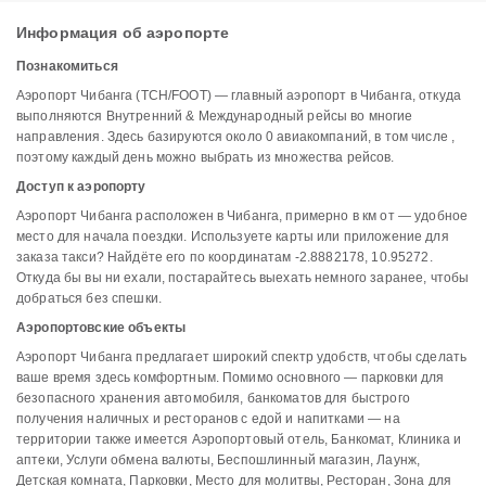
Информация об аэропорте
Познакомиться
Аэропорт Чибанга (TCH/FOOT) — главный аэропорт в Чибанга, откуда
выполняются Внутренний & Международный рейсы во многие
направления. Здесь базируются около 0 авиакомпаний, в том числе ,
поэтому каждый день можно выбрать из множества рейсов.
Доступ к аэропорту
Аэропорт Чибанга расположен в Чибанга, примерно в км от — удобное
место для начала поездки. Используете карты или приложение для
заказа такси? Найдёте его по координатам -2.8882178, 10.95272.
Откуда бы вы ни ехали, постарайтесь выехать немного заранее, чтобы
добраться без спешки.
Аэропортовские объекты
Аэропорт Чибанга предлагает широкий спектр удобств, чтобы сделать
ваше время здесь комфортным. Помимо основного — парковки для
безопасного хранения автомобиля, банкоматов для быстрого
получения наличных и ресторанов с едой и напитками — на
территории также имеется Аэропортовый отель, Банкомат, Клиника и
аптеки, Услуги обмена валюты, Беспошлинный магазин, Лаунж,
Детская комната, Парковки, Место для молитвы, Ресторан, Зона для