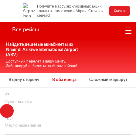
Получите массу эксклюзивных акций
только в приложении Airpaz. Скачать
Скачать
сейчас!
Все рейсы
Найдите дешёвые авиабилеты из
Nnamdi Azikiwe International Airport
(ABV)
Доступный перелет в вашу мечту.
Забронируйте билеты на Airpaz сейчас!
В одну сторону
В оба конца
Сложный маршрут
Из
Пункт вылета
Куда
Место назначения