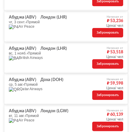
Забронировать
Начиная от
Абуджа (ABV)
Лондон (LHR)
₽ 53,236
чт, 3 сент.
Прямой
Цена/ чел
Air Peace
Забронировать
Начиная от
Абуджа (ABV)
Лондон (LHR)
₽ 53,518
вс, 1 нояб.
Прямой
Цена/ чел
British Airways
Забронировать
Начиная от
Абуджа (ABV)
Доха (DOH)
₽ 59,598
ср, 5 авг.
Прямой
Цена/ чел
Qatar Airways
Забронировать
Начиная от
Абуджа (ABV)
Лондон (LGW)
₽ 60,139
вт, 11 авг.
Прямой
Цена/ чел
Air Peace
Забронировать