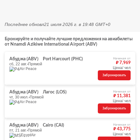
Последнее обновл
21 июля 2026 г. в 19:48 GMT+0
Бронируйте и получайте лучшие предложения на авиабилеты
от Nnamdi Azikiwe International Airport (ABV)
Начиная от
Абуджа (ABV)
Port Harcourt (PHC)
₽ 7,969
сб, 22 авг.
Прямой
Цена/ чел
Air Peace
Забронировать
Начиная от
Абуджа (ABV)
Лагос (LOS)
₽ 11,381
чт, 30 июл.
Прямой
Цена/ чел
Air Peace
Забронировать
Начиная от
Абуджа (ABV)
Cairo (CAI)
₽ 43,775
пт, 21 авг.
Прямой
Цена/ чел
EgyptAir