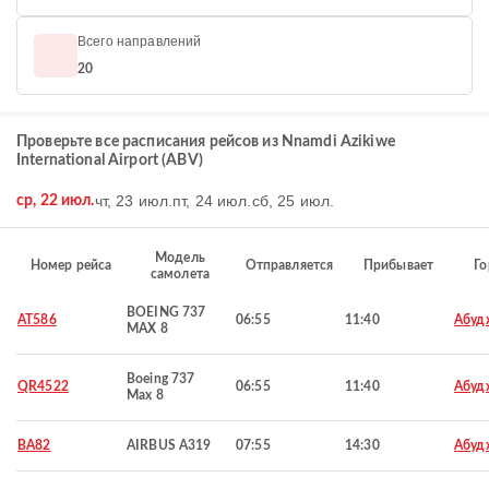
Всего направлений
20
Проверьте все расписания рейсов из Nnamdi Azikiwe
International Airport (ABV)
чт, 23 июл.
пт, 24 июл.
сб, 25 июл.
ср, 22 июл.
Модель
Номер рейса
Отправляется
Прибывает
Го
самолета
BOEING 737
AT586
06:55
11:40
Абуд
MAX 8
Boeing 737
QR4522
06:55
11:40
Абуд
Max 8
BA82
AIRBUS A319
07:55
14:30
Абуд