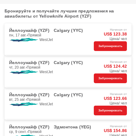
Бронируйте и получайте лучшие предложения на
авиабилеты от Yellowknife Airport (YZF)
Йеллоунайф (YZF)
Calgary (YYC)
Начиная от
US$ 123.38
пн, 17 авг.
Прямой
Цена/ чел
WestJet
Забронировать
Йеллоунайф (YZF)
Calgary (YYC)
Начиная от
US$ 124.42
чт, 20 авг.
Прямой
Цена/ чел
WestJet
Забронировать
Йеллоунайф (YZF)
Calgary (YYC)
Начиная от
US$ 123.66
вт, 25 авг.
Прямой
Цена/ чел
WestJet
Забронировать
Йеллоунайф (YZF)
Эдмонтона (YEG)
Начиная от
US$ 154.86
ср, 9 сент.
Прямой
Цена/ чел