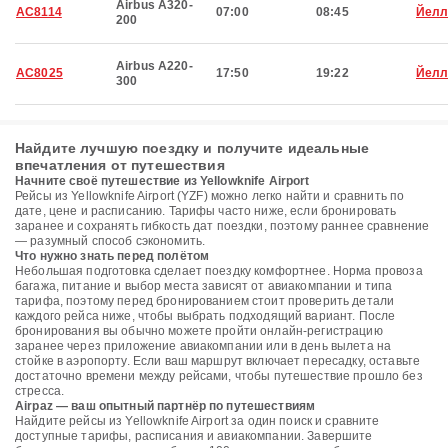
Airbus A320-
AC8114
07:00
08:45
Йелл
200
Airbus A220-
AC8025
17:50
19:22
Йелл
300
Найдите лучшую поездку и получите идеальные
впечатления от путешествия
Начните своё путешествие из Yellowknife Airport
Рейсы из Yellowknife Airport (YZF) можно легко найти и сравнить по
дате, цене и расписанию. Тарифы часто ниже, если бронировать
заранее и сохранять гибкость дат поездки, поэтому раннее сравнение
— разумный способ сэкономить.
Что нужно знать перед полётом
Небольшая подготовка сделает поездку комфортнее. Норма провоза
багажа, питание и выбор места зависят от авиакомпании и типа
тарифа, поэтому перед бронированием стоит проверить детали
каждого рейса ниже, чтобы выбрать подходящий вариант. После
бронирования вы обычно можете пройти онлайн-регистрацию
заранее через приложение авиакомпании или в день вылета на
стойке в аэропорту. Если ваш маршрут включает пересадку, оставьте
достаточно времени между рейсами, чтобы путешествие прошло без
стресса.
Airpaz — ваш опытный партнёр по путешествиям
Найдите рейсы из Yellowknife Airport за один поиск и сравните
доступные тарифы, расписания и авиакомпании. Завершите