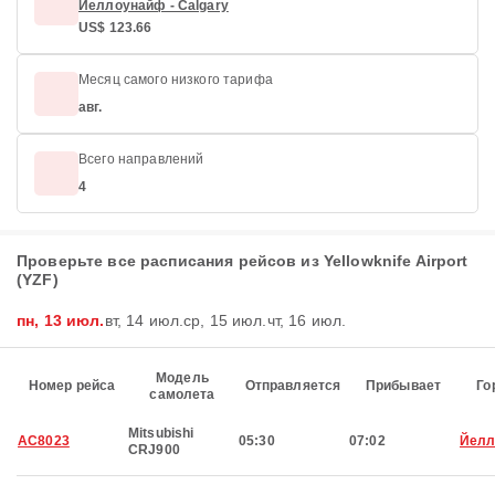
Йеллоунайф - Calgary
US$ 123.66
Месяц самого низкого тарифа
авг.
Всего направлений
4
Проверьте все расписания рейсов из Yellowknife Airport
(YZF)
пн, 13 июл.
вт, 14 июл.
ср, 15 июл.
чт, 16 июл.
Модель
Номер рейса
Отправляется
Прибывает
Го
самолета
Mitsubishi
AC8023
05:30
07:02
Йелл
CRJ900