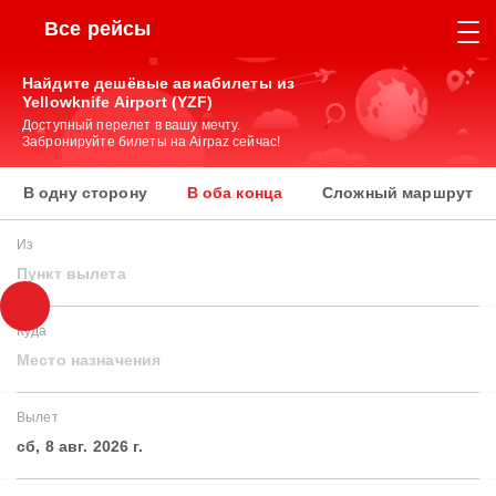
Все рейсы
Найдите дешёвые авиабилеты из
Yellowknife Airport (YZF)
Доступный перелет в вашу мечту.
Забронируйте билеты на Airpaz сейчас!
В одну сторону
В оба конца
Сложный маршрут
Из
Пункт вылета
Куда
Место назначения
Вылет
сб, 8 авг. 2026 г.